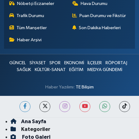
Nöbetçi Eczaneler
Hava Durumu
Trafik Durumu
Puan Durumu ve Fikstür
Tüm Manşetler
Son Dakika Haberleri
Haber Arşivi
GÜNCEL
SİYASET
SPOR
EKONOMİ
İLÇELER
RÖPORTAJ
SAĞLIK
KÜLTÜR-SANAT
EĞİTİM
MEDYA GÜNDEMİ
Haber Yazılımı:
TE Bilişim
Ana Sayfa
Kategoriler
Foto Galeri