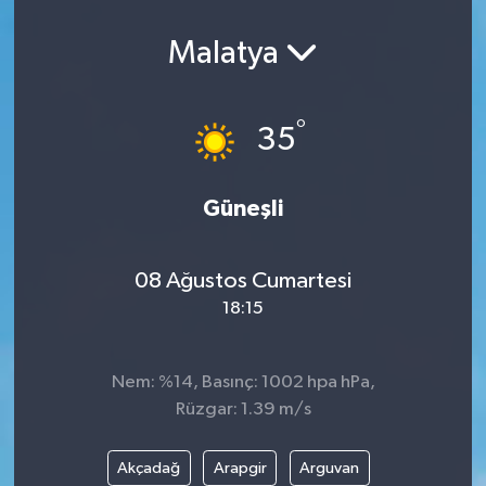
Malatya
°
35
Güneşli
08 Ağustos Cumartesi
18:15
Nem: %14, Basınç: 1002 hpa hPa,
Rüzgar: 1.39 m/s
Akçadağ
Arapgir
Arguvan