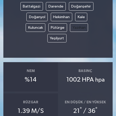
Battalgazi
Darende
Doğanşehir
Doğanyol
Hekimhan
Kale
Kuluncak
Pütürge
Yazıhan
Yeşilyurt
NEM
BASINÇ
%14
1002 HPA
hpa
RÜZGAR
EN DÜŞÜK / EN YÜKSEK
°
°
1.39 M/S
21
/ 36