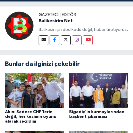
GAZETECI | EDITÖR
Balikesirim Net
Balıkesir için dedikodu değil, haber üretiyoruz.
Bunlar da ilginizi çekebilir
Akın: Sadece CHP'lerin
Bigadiç'in kurmaylarından
değil, her kesimin oyunu
başkent çıkarması
alarak seçildim