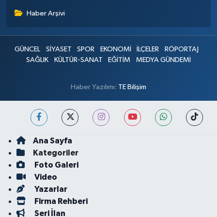
Haber Arşivi
GÜNCEL
SİYASET
SPOR
EKONOMİ
İLÇELER
RÖPORTAJ
SAĞLIK
KÜLTÜR-SANAT
EĞİTİM
MEDYA GÜNDEMİ
Haber Yazılımı:
TE Bilişim
Ana Sayfa
Kategoriler
Foto Galeri
Video
Yazarlar
Firma Rehberi
Seri İlan