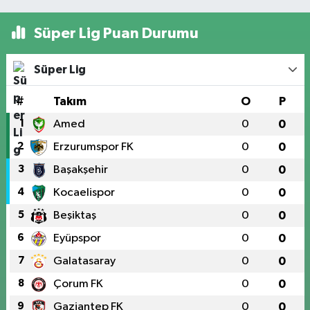
Süper Lig Puan Durumu
Süper Lig
#
Takım
O
P
1
Amed
0
0
2
Erzurumspor FK
0
0
3
Başakşehir
0
0
4
Kocaelispor
0
0
5
Beşiktaş
0
0
6
Eyüpspor
0
0
7
Galatasaray
0
0
8
Çorum FK
0
0
9
Gaziantep FK
0
0