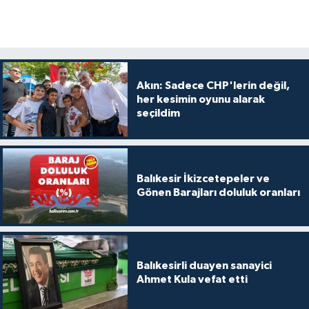
Akın: Sadece CHP'lerin değil,
her kesimin oyunu alarak
seçildim
Balıkesir İkizcetepeler ve
Gönen Barajları doluluk oranları
Balıkesirli duayen sanayici
Ahmet Kula vefat etti