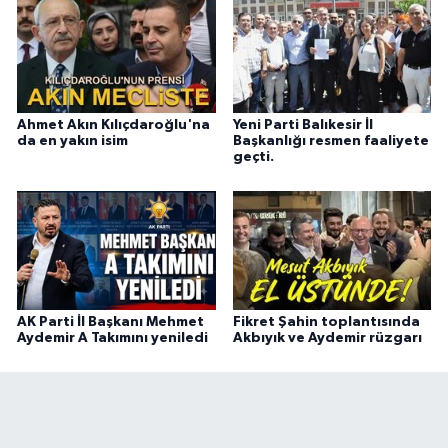
Ahmet Akın Kılıçdaroğlu'na
Yeni Parti Balıkesir İl
da en yakın isim
Başkanlığı resmen faaliyete
geçti.
AK Parti İl Başkanı Mehmet
Fikret Şahin toplantısında
Aydemir A Takımını yeniledi
Akbıyık ve Aydemir rüzgarı