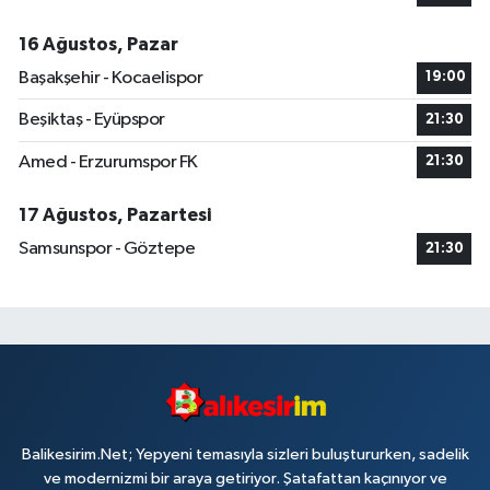
16 Ağustos, Pazar
Başakşehir - Kocaelispor
19:00
Beşiktaş - Eyüpspor
21:30
Amed - Erzurumspor FK
21:30
17 Ağustos, Pazartesi
Samsunspor - Göztepe
21:30
Balikesirim.Net; Yepyeni temasıyla sizleri buluştururken, sadelik
ve modernizmi bir araya getiriyor. Şatafattan kaçınıyor ve