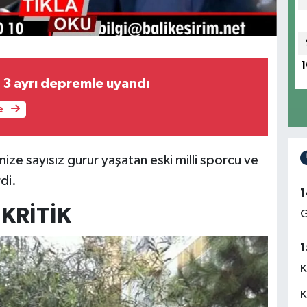
1
e 3 ayrı depremle uyandı
e
ize sayısız gurur yaşatan eski milli sporcu ve
rdi.
1
KRİTİK
G
1
K
K