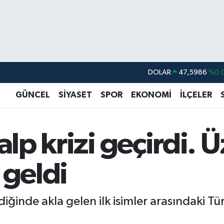
DOLAR
47,5986
%0.
EURO
55,0700
%0
GÜNCEL
SİYASET
SPOR
EKONOMİ
İLÇELER
STERLİN
64,2438
%0.
GRAM ALTIN
6518.23
%0.
kalp krizi geçirdi.
BİST100
13.768
%
BITCOIN
64.602,05
%0.
 geldi
ldiğinde akla gelen ilk isimler arasındaki 