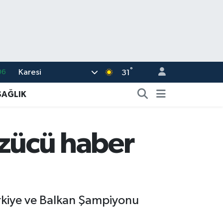
°
Karesi
06
31
.1
SAĞLIK
21
39
 Üzücü haber
48
69
Türkiye ve Balkan Şampiyonu