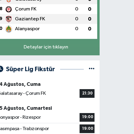
8
Çorum FK
0
0
9
Gaziantep FK
0
0
0
Alanyaspor
0
0
Detaylar için tıklayın
Süper Lig Fikstür
4 Ağustos, Cuma
alatasaray - Çorum FK
21:30
5 Ağustos, Cumartesi
onyaspor - Rizespor
19:00
asımpaşa - Trabzonspor
19:00