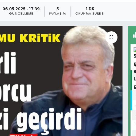
06.05.2025 - 17:39
5
1 DK
GÜNCELLEME
PAYLAŞIM
OKUNMA SÜRESI