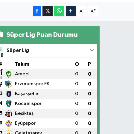
-
+
A
A
Süper Lig Puan Durumu
Süper Lig
#
Takım
O
P
1
Amed
0
0
2
Erzurumspor FK
0
0
3
Başakşehir
0
0
4
Kocaelispor
0
0
5
Beşiktaş
0
0
6
Eyüpspor
0
0
7
Galatasaray
0
0