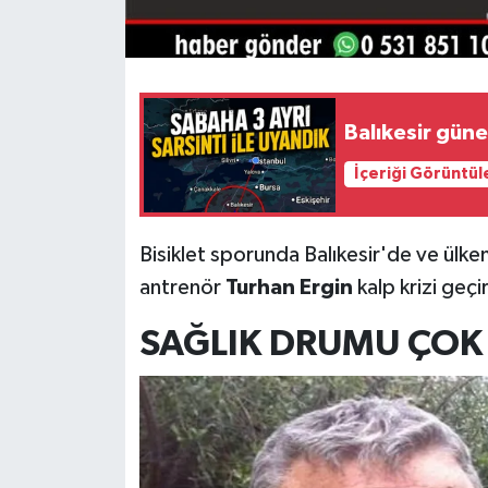
Balıkesir gün
İçeriği Görüntül
Bisiklet sporunda Balıkesir'de ve ülkem
antrenör
Turhan Ergin
kalp krizi geçi
SAĞLIK DRUMU ÇOK 