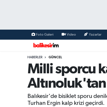
Foto Galeri
Video
Yazarlar
HABERLER
GÜNCEL
Milli sporcu 
Altınoluk'tan
Balıkesir'de bisiklet sporu deni
Turhan Ergin kalp krizi geçirdi.