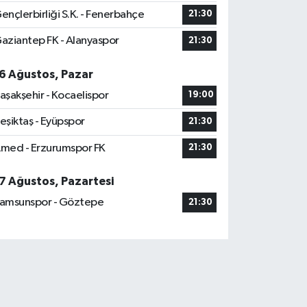
ençlerbirliği S.K. - Fenerbahçe
21:30
aziantep FK - Alanyaspor
21:30
6 Ağustos, Pazar
aşakşehir - Kocaelispor
19:00
eşiktaş - Eyüpspor
21:30
med - Erzurumspor FK
21:30
7 Ağustos, Pazartesi
amsunspor - Göztepe
21:30