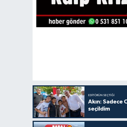
EDITÖRÜN SEÇTIĞI
Akın: Sadece C
seçildim