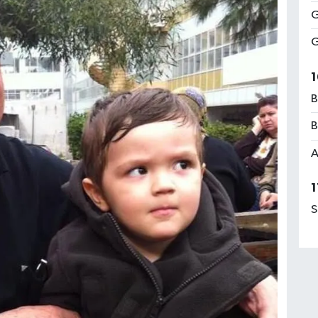
G
G
1
B
B
A
1
S