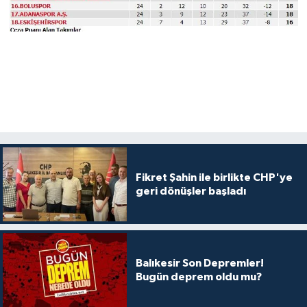
Fikret Şahin ile birlikte CHP'ye
geri dönüşler başladı
Balıkesir Son Depremler!
Bugün deprem oldu mu?