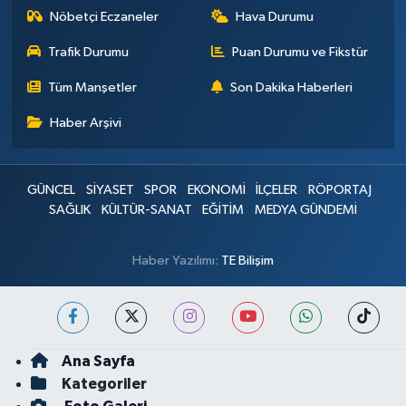
Nöbetçi Eczaneler
Hava Durumu
Trafik Durumu
Puan Durumu ve Fikstür
Tüm Manşetler
Son Dakika Haberleri
Haber Arşivi
GÜNCEL
SİYASET
SPOR
EKONOMİ
İLÇELER
RÖPORTAJ
SAĞLIK
KÜLTÜR-SANAT
EĞİTİM
MEDYA GÜNDEMİ
Haber Yazılımı:
TE Bilişim
Ana Sayfa
Kategoriler