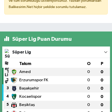
ve tüm sorumluluğu üstleniyorsunuz. Yazılan yorumlardan
Balikesirim.Net hiçbir şekilde sorumlu tutulamaz.
Süper Lig Puan Durumu
Süper Lig
#
Takım
O
P
1
Amed
0
0
2
Erzurumspor FK
0
0
3
Başakşehir
0
0
4
Kocaelispor
0
0
5
Beşiktaş
0
0