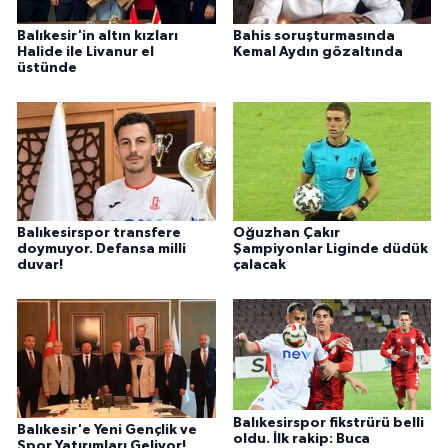
Balıkesir'in altın kızları
Bahis soruşturmasında
Halide ile Livanur el
Kemal Aydın gözaltında
üstünde
Balıkesirspor transfere
Oğuzhan Çakır
doymuyor. Defansa milli
Şampiyonlar Liginde düdük
duvar!
çalacak
Balıkesirspor fikstrürü belli
Balıkesir'e Yeni Gençlik ve
oldu. İlk rakip: Buca
Spor Yatırımları Geliyor!