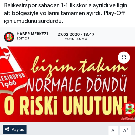
Balıkesirspor sahadan 1-1'lik skorla ayrıldı ve ligin
alt bölgesiyle yollarını tamamen ayırdı. Play-Off
için umudunu sürdürdü.
HABER MERKEZI
27.02.2020 - 18:47
EDITÖR
YAYINLANMA
Paylaş
-
+
A
A