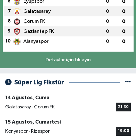
6
Eyüpspor
0
0
7
Galatasaray
0
0
8
Çorum FK
0
0
9
Gaziantep FK
0
0
10
Alanyaspor
0
0
Detaylar için tıklayın
Süper Lig Fikstür
14 Ağustos, Cuma
Galatasaray - Çorum FK
21:30
15 Ağustos, Cumartesi
Konyaspor - Rizespor
19:00