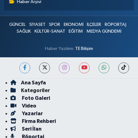
Haber Arşivi
GÜNCEL
SİYASET
SPOR
EKONOMİ
İLÇELER
RÖPORTAJ
SAĞLIK
KÜLTÜR-SANAT
EĞİTİM
MEDYA GÜNDEMİ
Haber Yazılımı:
TE Bilişim
Ana Sayfa
Kategoriler
Foto Galeri
Video
Yazarlar
Firma Rehberi
Seri İlan
Röportaj