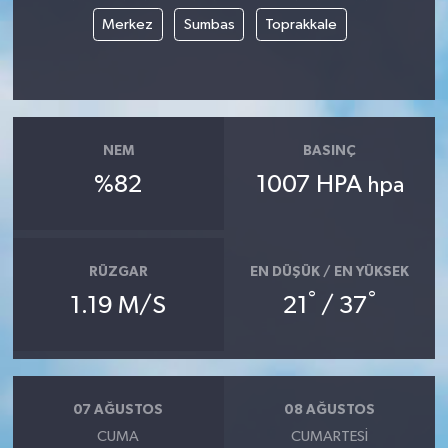
Merkez
Sumbas
Toprakkale
NEM
BASINÇ
%82
1007 HPA
hpa
RÜZGAR
EN DÜŞÜK / EN YÜKSEK
°
°
1.19 M/S
21
/ 37
07 AĞUSTOS
08 AĞUSTOS
CUMA
CUMARTESI