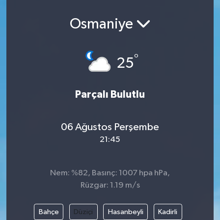
Osmaniye
°
25
Parçalı Bulutlu
06 Ağustos Perşembe
21:45
Nem: %82, Basınç: 1007 hpa hPa,
Rüzgar: 1.19 m/s
Bahçe
Düziçi
Hasanbeyli
Kadirli