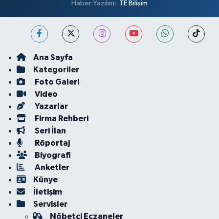
Haber Yazılımı:
TE Bilişim
Ana Sayfa
Kategoriler
Foto Galeri
Video
Yazarlar
Firma Rehberi
Seri İlan
Röportaj
Biyografi
Anketler
Künye
İletişim
Servisler
Nöbetçi Eczaneler