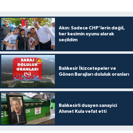
Akın: Sadece CHP'lerin değil,
her kesimin oyunu alarak
seçildim
Balıkesir İkizcetepeler ve
Gönen Barajları doluluk oranları
Balıkesirli duayen sanayici
Ahmet Kula vefat etti