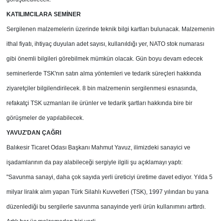
KATILIMCILARA SEMİNER
Sergilenen malzemelerin üzerinde teknik bilgi kartları bulunacak. Malzemenin
ithal fiyatı, ihtiyaç duyulan adet sayısı, kullanıldığı yer, NATO stok numarası
gibi önemli bilgileri görebilmek mümkün olacak. Gün boyu devam edecek
seminerlerde TSK'nın satın alma yöntemleri ve tedarik süreçleri hakkında
ziyaretçiler bilgilendirilecek. 8 bin malzemenin sergilenmesi esnasında,
refakatçi TSK uzmanları ile ürünler ve tedarik şartları hakkında bire bir
görüşmeler de yapılabilecek.
YAVUZ'DAN ÇAĞRI
Balıkesir Ticaret Odası Başkanı Mahmut Yavuz, ilimizdeki sanayici ve
işadamlarının da pay alabileceği sergiyle ilgili şu açıklamayı yaptı:
"Savunma sanayi, daha çok sayıda yerli üreticiyi üretime davet ediyor. Yılda 5
milyar liralık alım yapan Türk Silahlı Kuvvetleri (TSK), 1997 yılından bu yana
düzenlediği bu sergilerle savunma sanayinde yerli ürün kullanımını arttırdı.