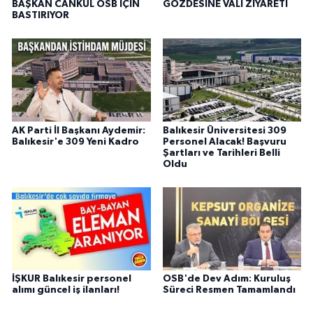
BAŞKAN CANKUL OSB İÇİN
GÖZDESİNE VALİ ZİYARETİ
BASTIRIYOR
AK Parti İl Başkanı Aydemir:
Balıkesir Üniversitesi 309
Balıkesir'e 309 Yeni Kadro
Personel Alacak! Başvuru
Şartları ve Tarihleri Belli
Oldu
İŞKUR Balıkesir personel
OSB'de Dev Adım: Kuruluş
alımı güncel iş ilanları!
Süreci Resmen Tamamlandı