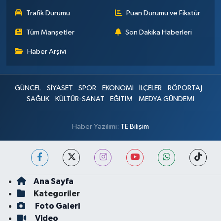
Trafik Durumu
Puan Durumu ve Fikstür
Tüm Manşetler
Son Dakika Haberleri
Haber Arşivi
GÜNCEL
SİYASET
SPOR
EKONOMİ
İLÇELER
RÖPORTAJ
SAĞLIK
KÜLTÜR-SANAT
EĞİTİM
MEDYA GÜNDEMİ
Haber Yazılımı:
TE Bilişim
Ana Sayfa
Kategoriler
Foto Galeri
Video