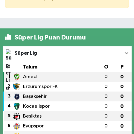
Süper Lig Puan Durumu
Süper Lig
#
Takım
O
P
1
Amed
0
0
2
Erzurumspor FK
0
0
3
Başakşehir
0
0
4
Kocaelispor
0
0
5
Beşiktaş
0
0
6
Eyüpspor
0
0