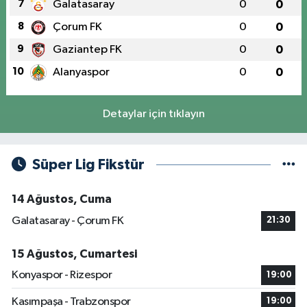
7
Galatasaray
0
0
8
Çorum FK
0
0
9
Gaziantep FK
0
0
10
Alanyaspor
0
0
Detaylar için tıklayın
Süper Lig Fikstür
14 Ağustos, Cuma
Galatasaray - Çorum FK
21:30
15 Ağustos, Cumartesi
Konyaspor - Rizespor
19:00
Kasımpaşa - Trabzonspor
19:00