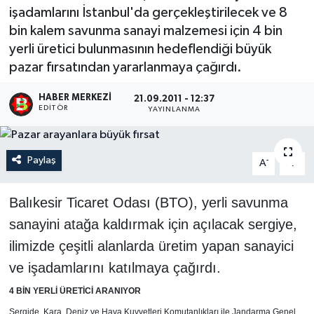
işadamlarını İstanbul'da gerçekleştirilecek ve 8
bin kalem savunma sanayi malzemesi için 4 bin
yerli üretici bulunmasının hedeflendiği büyük
pazar fırsatından yararlanmaya çağırdı.
HABER MERKEZI
21.09.2011 - 12:37
EDITÖR
YAYINLANMA
Paylaş
-
+
A
A
Balıkesir Ticaret Odası (BTO), yerli savunma
sanayini atağa kaldırmak için açılacak sergiye,
ilimizde çeşitli alanlarda üretim yapan sanayici
ve işadamlarını katılmaya çağırdı.
4 BİN YERLİ ÜRETİCİ ARANIYOR
Sergide, Kara, Deniz ve Hava Kuvvetleri Komutanlıkları ile Jandarma Genel