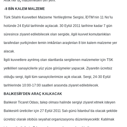
Artık her üç malzemeden biri yerli.
8 BİN KALEM MALZEME
Türk Silahlı Kuvvetleri Malzeme Yerlileştirme Sergisi, İDTM’nin 11 No’lu
holünde 24 Eylül tarihinde açılacak. 30 Eylül 2011 tarihine kadar 7 gün
süresince ziyaret edilebilecek olan sergide, ilgili kuvvet komutanlıkları
tarafından yurtiçinden temin imkânları araştırılan 8 bin kalem malzeme yer
alacak.
İlgili kuvvetlere ayrılmış olan stantlarda sergilenen malzemeler için TSK
yetkilileri sanayicilerle yüz yüze görüşmeler yapacak. Ziyaretin ücretsiz
olduğu sergi, ilgili tüm sanayicilerimize açık olacak. Sergi, 24-30 Eylül
tarihlerinde 10:00-17:00 saatleri arasında ziyaret edilebilecek.
BALIKESİR'DEN ARAÇ KALKACAK
Balıkesir Ticaret Odası, talep olması halinde sergiyi ziyaret etmek isteyen
Balıkesirli üreticiler için 27 Eylül 2011 Salı günü İstanbul’da olacak şekilde
ücretsiz olarak otobüs seyahat organizasyonu düzenleyecektir. Katılmak