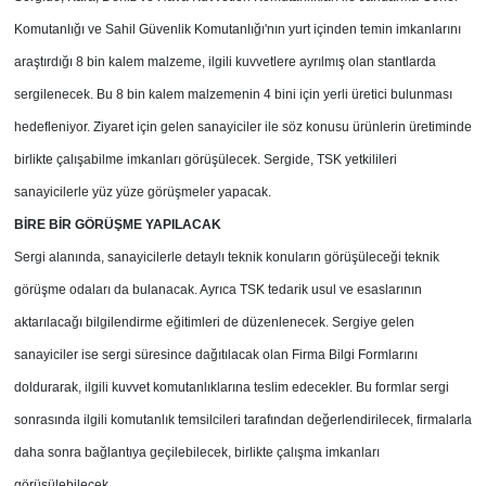
Komutanlığı ve Sahil Güvenlik Komutanlığı'nın yurt içinden temin imkanlarını
araştırdığı 8 bin kalem malzeme, ilgili kuvvetlere ayrılmış olan stantlarda
sergilenecek. Bu 8 bin kalem malzemenin 4 bini için yerli üretici bulunması
hedefleniyor. Ziyaret için gelen sanayiciler ile söz konusu ürünlerin üretiminde
birlikte çalışabilme imkanları görüşülecek. Sergide, TSK yetkilileri
sanayicilerle yüz yüze görüşmeler yapacak.
BİRE BİR GÖRÜŞME YAPILACAK
Sergi alanında, sanayicilerle detaylı teknik konuların görüşüleceği teknik
görüşme odaları da bulanacak. Ayrıca TSK tedarik usul ve esaslarının
aktarılacağı bilgilendirme eğitimleri de düzenlenecek. Sergiye gelen
sanayiciler ise sergi süresince dağıtılacak olan Firma Bilgi Formlarını
doldurarak, ilgili kuvvet komutanlıklarına teslim edecekler. Bu formlar sergi
sonrasında ilgili komutanlık temsilcileri tarafından değerlendirilecek, firmalarla
daha sonra bağlantıya geçilebilecek, birlikte çalışma imkanları
görüşülebilecek.