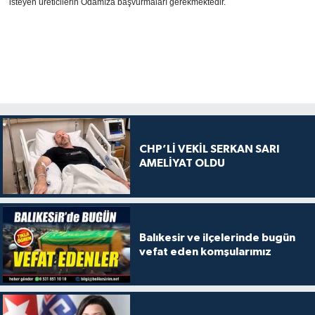
isteyen üreticilerin Odamıza başvurmaları gerekmektedir.
CHP’Lİ VEKİL SERKAN SARI
AMELİYAT OLDU
Balıkesir ve ilçelerinde bugün
vefat eden komşularımız