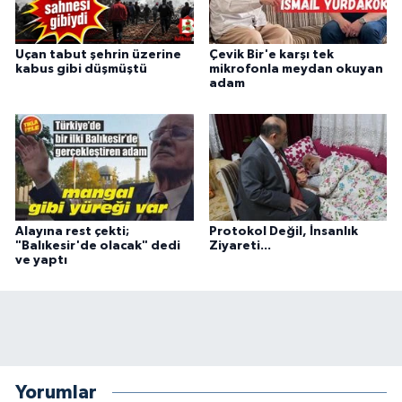
Uçan tabut şehrin üzerine
Çevik Bir'e karşı tek
kabus gibi düşmüştü
mikrofonla meydan okuyan
adam
Alayına rest çekti;
Protokol Değil, İnsanlık
"Balıkesir'de olacak" dedi
Ziyareti...
ve yaptı
Yorumlar