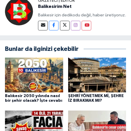
GAZETECI | EDITÖR
Balikesirim Net
Balıkesir için dedikodu değil, haber üretiyoruz.
Bunlar da ilginizi çekebilir
Balıkesir 2050 yılında nasıl
ŞEHRİ YÖNETMEK Mİ, ŞEHRE
bir şehir olacak? İşte cevabı
İZ BIRAKMAK MI?