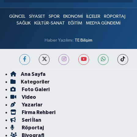
GÜNCEL
SİYASET
SPOR
EKONOMİ
İLÇELER
RÖPORTAJ
SAĞLIK
KÜLTÜR-SANAT
EĞİTİM
MEDYA GÜNDEMİ
Haber Yazılımı:
TE Bilişim
Ana Sayfa
Kategoriler
Foto Galeri
Video
Yazarlar
Firma Rehberi
Seri İlan
Röportaj
Biyografi