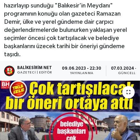
hazırlayıp sunduğu "Balıkesir'in Meydanı"
programının konuğu olan gazeteci Ramazan
Demir, ülke ve yerel gündeme dair çarpıcı
değerlendirmelerde bulunurken yaklaşan yerel
seçimler öncesi çok tartışılacak ve belediye
başkanlarını üzecek tarihi bir öneriyi gündeme
taşıdı.
BALIKESIRIM NET
09.06.2023 - 22:30
07.03.2024 - 
GAZETECI | EDITÖR
YAYINLANMA
GÜNCELLE