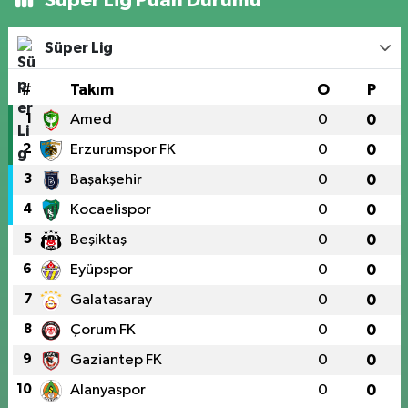
Süper Lig
#
Takım
O
P
1
Amed
0
0
2
Erzurumspor FK
0
0
3
Başakşehir
0
0
4
Kocaelispor
0
0
5
Beşiktaş
0
0
6
Eyüpspor
0
0
7
Galatasaray
0
0
8
Çorum FK
0
0
9
Gaziantep FK
0
0
10
Alanyaspor
0
0