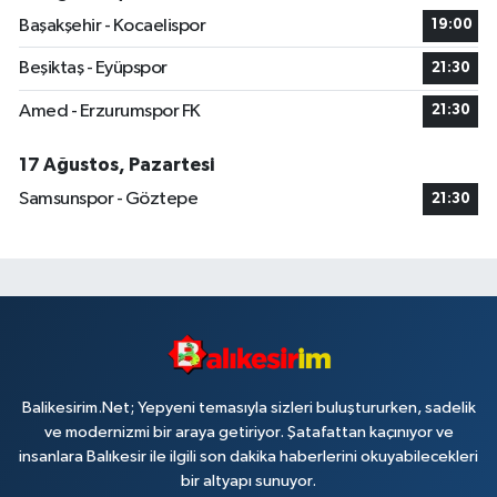
Başakşehir - Kocaelispor
19:00
Beşiktaş - Eyüpspor
21:30
Amed - Erzurumspor FK
21:30
17 Ağustos, Pazartesi
Samsunspor - Göztepe
21:30
Balikesirim.Net; Yepyeni temasıyla sizleri buluştururken, sadelik
ve modernizmi bir araya getiriyor. Şatafattan kaçınıyor ve
insanlara Balıkesir ile ilgili son dakika haberlerini okuyabilecekleri
bir altyapı sunuyor.