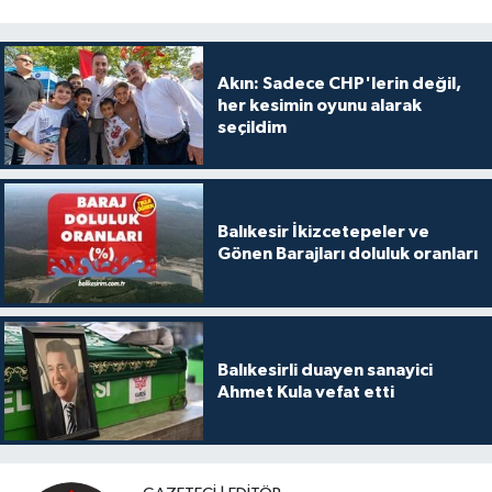
Akın: Sadece CHP'lerin değil,
her kesimin oyunu alarak
seçildim
Balıkesir İkizcetepeler ve
Gönen Barajları doluluk oranları
Balıkesirli duayen sanayici
Ahmet Kula vefat etti