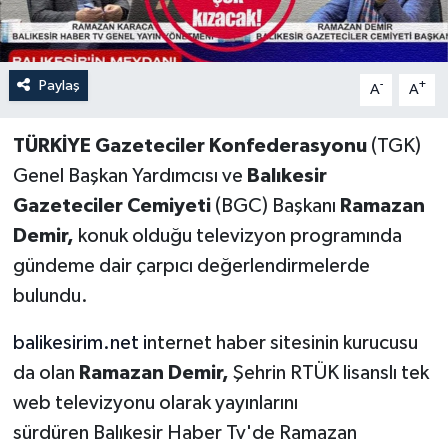
Paylaş
-
+
A
A
TÜRKİYE Gazeteciler Konfederasyonu
(TGK)
Genel Başkan Yardımcısı ve
Balıkesir
Gazeteciler Cemiyeti
(BGC) Başkanı
Ramazan
Demir,
konuk olduğu televizyon programında
gündeme dair çarpıcı değerlendirmelerde
bulundu.
balikesirim.net
i
nternet haber sitesinin kurucusu
da olan
Ramazan Demir,
Şehrin RTÜK lisanslı tek
web televizyonu olarak yayınlarını
sürdüren Balıkesir Haber Tv'de Ramazan