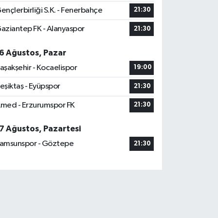
ençlerbirliği S.K. - Fenerbahçe
21:30
aziantep FK - Alanyaspor
21:30
6 Ağustos, Pazar
aşakşehir - Kocaelispor
19:00
eşiktaş - Eyüpspor
21:30
med - Erzurumspor FK
21:30
7 Ağustos, Pazartesi
amsunspor - Göztepe
21:30