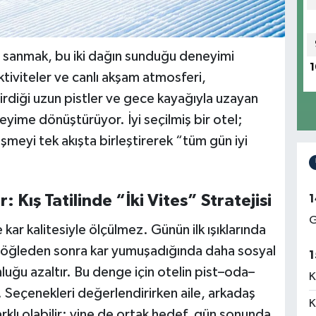
ret sanmak, bu iki dağın sunduğu deneyimi
1
tiviteler ve canlı akşam atmosferi,
irdiği uzun pistler ve gece kayağıyla uzayan
eyime dönüştürüyor. İyi seçilmiş bir otel;
meyi tek akışta birleştirerek “tüm gün iyi
1
Kış Tatilinde “İki Vites” Stratejisi
G
kar kalitesiyle ölçülmez. Günün ilk ışıklarında
 öğleden sonra kar yumuşadığında daha sosyal
1
uğu azaltır. Bu denge için otelin pist–oda–
K
 Seçenekleri değerlendirirken aile, arkadaş
K
arklı olabilir; yine de ortak hedef, gün sonunda