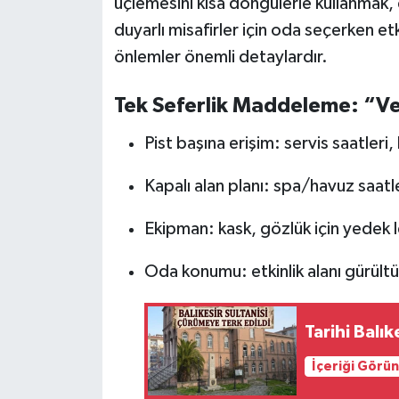
üçlemesini kısa döngülerle kullanmak,
duyarlı misafirler için oda seçerken etk
önlemler önemli detaylardır.
Tek Seferlik Maddeleme: “Veri
Pist başına erişim: servis saatleri
Kapalı alan planı: spa/havuz saatl
Ekipman: kask, gözlük için yedek l
Oda konumu: etkinlik alanı gürültü
Tarihi Balık
İçeriği Görü