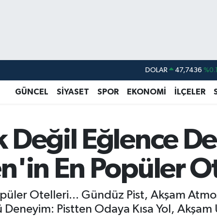
DOLAR
47,7436
%0.
EURO
55,2510
%0.
GÜNCEL
SİYASET
SPOR
EKONOMİ
İLÇELER
STERLİN
64,4811
%0.
GRAM ALTIN
6660.55
%0.
 Değil Eğlence De
BİST100
13.779
%-
BITCOIN
64.960,21
%0.
'in En Popüler Ot
ler Otelleri... Gündüz Pist, Akşam Atmosfe
ü Deneyim: Pistten Odaya Kısa Yol, Akşam 