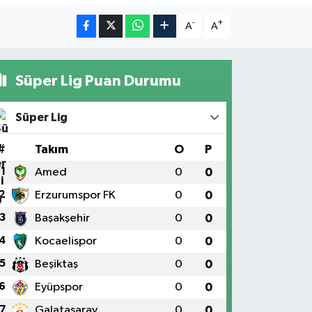
-
+
A
A
Süper Lig Puan Durumu
Süper Lig
#
Takım
O
P
1
Amed
0
0
2
Erzurumspor FK
0
0
3
Başakşehir
0
0
4
Kocaelispor
0
0
5
Beşiktaş
0
0
6
Eyüpspor
0
0
7
Galatasaray
0
0