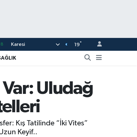
°
Karesi
18
19
32
SAĞLIK
38
03
 Var: Uludağ
14
87
elleri
r: Kış Tatilinde “İki Vites”
Uzun Keyif..