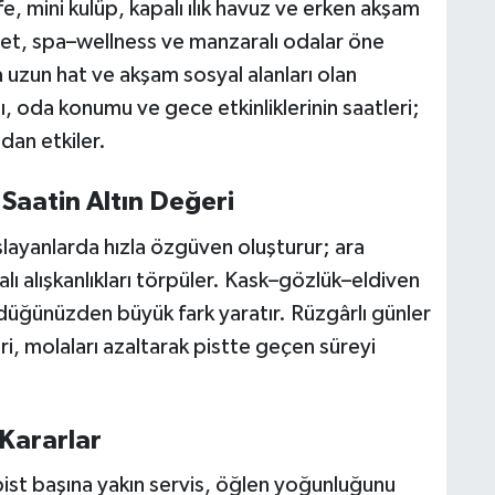
e, mini kulüp, kapalı ılık havuz ve erken akşam
iyet, spa–wellness ve manzaralı odalar öne
a uzun hat ve akşam sosyal alanları olan
ı, oda konumu ve gece etkinliklerinin saatleri;
dan etkiler.
 Saatin Altın Değeri
şlayanlarda hızla özgüven oluşturur; ara
lı alışkanlıkları törpüler. Kask–gözlük–eldiven
üğünüzden büyük fark yaratır. Rüzgârlı günler
eri, molaları azaltarak pistte geçen süreyi
 Kararlar
pist başına yakın servis, öğlen yoğunluğunu