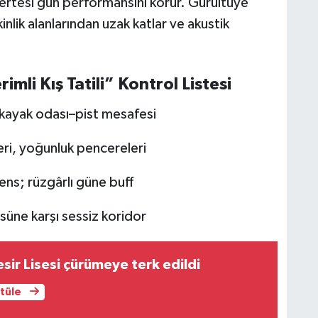
 ertesi gün performansını korur. Gürültüye
inlik alanlarından uzak katlar ve akustik
mli Kış Tatili” Kontrol Listesi
, kayak odası–pist mesafesi
eri, yoğunluk pencereleri
ens; rüzgârlı güne buff
süne karşı sessiz koridor
esir Lisesi çürümeye terk edildi
ntüle