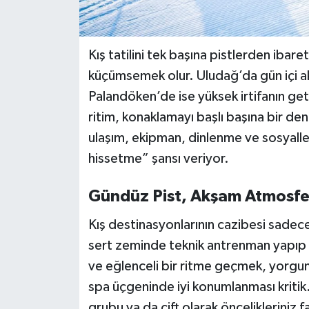
Kış tatilini tek başına pistlerden iba
küçümsemek olur. Uludağ’da gün içi ak
Palandöken’de ise yüksek irtifanın get
ritim, konaklamayı başlı başına bir den
ulaşım, ekipman, dinlenme ve sosyalleş
hissetme” şansı veriyor.
Gündüz Pist, Akşam Atmosfer: 
Kış destinasyonlarının cazibesi sadece 
sert zeminde teknik antrenman yapıp
ve eğlenceli bir ritme geçmek, yorgunl
spa üçgeninde iyi konumlanması kritik.
grubu ya da çift olarak öncelikleriniz f