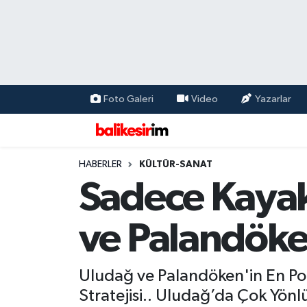
Foto Galeri
Video
Yazarlar
HABERLER
KÜLTÜR-SANAT
Sadece Kayak
ve Palandöken
Uludağ ve Palandöken'in En Popü
Stratejisi.. Uludağ’da Çok Yönl