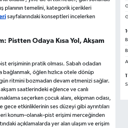
G
ış planının temelini, kategorik içerikleri
eri
sayfalarındaki konseptleri incelerken
G
1
: Pistten Odaya Kısa Yol, Akşam
B
B
A
 pist erişiminin pratik olması. Sabah odadan
ına bağlanmak, öğlen hızlıca otele dönüp
1
k gün ritmini bozmadan devam etmenizi sağlar.
S
 akşam saatlerindeki eğlence ve canlı
 Konaklama seçerken çocuk alanı, ekipman odası,
ece etkinliklerinin ses düzeyi gibi ayrıntıları
leri konum–olanak–pist erişimi merceğinden
ltındaki açıklamalarda yer alan ulaşım ve erişim