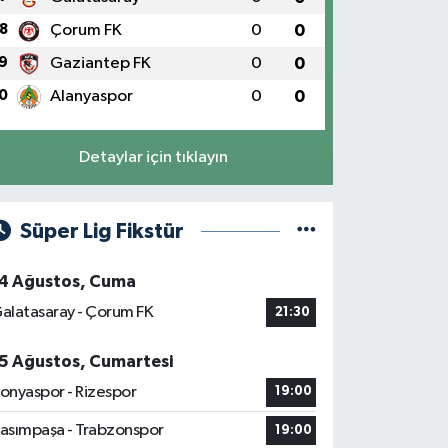
8
Çorum FK
0
0
9
Gaziantep FK
0
0
0
Alanyaspor
0
0
Detaylar için tıklayın
Süper Lig Fikstür
4 Ağustos, Cuma
alatasaray - Çorum FK
21:30
5 Ağustos, Cumartesi
onyaspor - Rizespor
19:00
asımpaşa - Trabzonspor
19:00