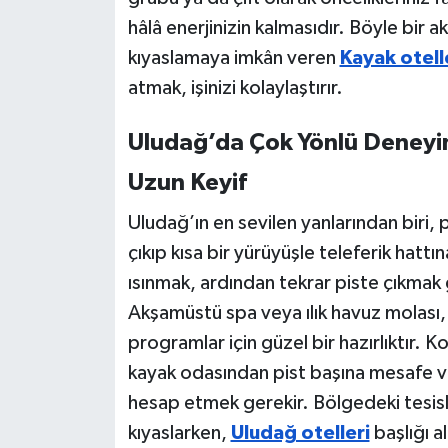
hâlâ enerjinizin kalmasıdır. Böyle bir ak
kıyaslamaya imkân veren
Kayak otell
atmak, işinizi kolaylaştırır.
Uludağ’da Çok Yönlü Deneyim
Uzun Keyif
Uludağ’ın en sevilen yanlarından biri,
çıkıp kısa bir yürüyüşle teleferik hatt
ısınmak, ardından tekrar piste çıkma
Akşamüstü spa veya ılık havuz molası,
programlar için güzel bir hazırlıktır.
kayak odasından pist başına mesafe ve g
hesap etmek gerekir. Bölgedeki tesis
kıyaslarken,
Uludağ otelleri
başlığı a