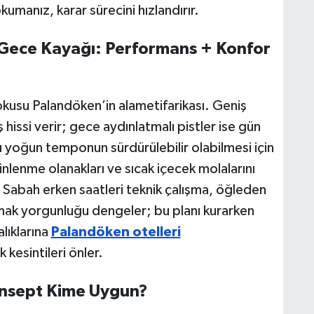
kumanız, karar sürecini hızlandırır.
 Gece Kayağı: Performans + Konfor
dokusu Palandöken’in alametifarikası. Geniş
ş hissi verir; gece aydınlatmalı pistler ise gün
Bu yoğun temponun sürdürülebilir olabilmesi için
nlenme olanakları ve sıcak içecek molalarını
 Sabah erken saatleri teknik çalışma, öğleden
mak yorgunluğu dengeler; bu planı kurarken
alıklarına
Palandöken otelleri
kesintileri önler.
Konsept Kime Uygun?