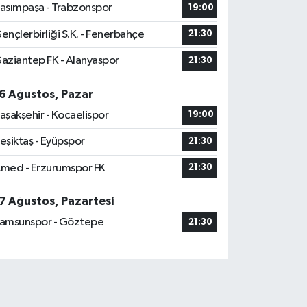
asımpaşa - Trabzonspor
19:00
ençlerbirliği S.K. - Fenerbahçe
21:30
aziantep FK - Alanyaspor
21:30
6 Ağustos, Pazar
aşakşehir - Kocaelispor
19:00
eşiktaş - Eyüpspor
21:30
med - Erzurumspor FK
21:30
7 Ağustos, Pazartesi
amsunspor - Göztepe
21:30