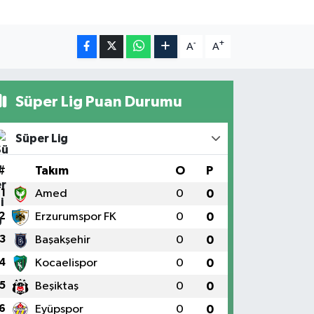
-
+
A
A
Süper Lig Puan Durumu
Süper Lig
#
Takım
O
P
1
Amed
0
0
2
Erzurumspor FK
0
0
3
Başakşehir
0
0
4
Kocaelispor
0
0
5
Beşiktaş
0
0
6
Eyüpspor
0
0