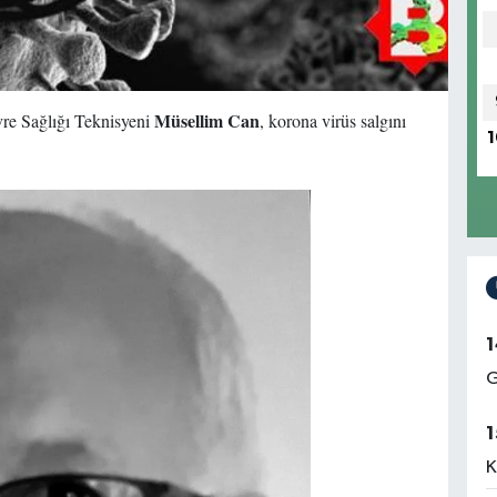
Müsellim Can
re Sağlığı Teknisyeni
, korona virüs salgını
1
1
G
1
K