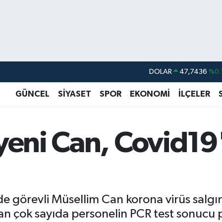
DOLAR
47,7436
%0.
EURO
55,2510
%0.
GÜNCEL
SİYASET
SPOR
EKONOMİ
İLÇELER
STERLİN
64,4811
%0.
GRAM ALTIN
6660.55
%0.
yeni Can, Covid19
BİST100
13.779
%-
BITCOIN
64.960,21
%0.
e görevli Müsellim Can korona virüs salgını
çok sayıda personelin PCR test sonucu pozi