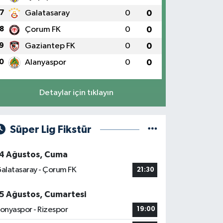
7
Galatasaray
0
0
8
Çorum FK
0
0
9
Gaziantep FK
0
0
0
Alanyaspor
0
0
Detaylar için tıklayın
Süper Lig Fikstür
4 Ağustos, Cuma
alatasaray - Çorum FK
21:30
5 Ağustos, Cumartesi
onyaspor - Rizespor
19:00