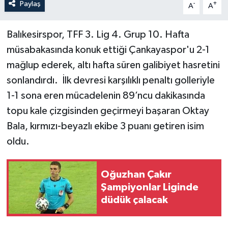
Paylaş
-
+
A
A
Balıkesirspor, TFF 3. Lig 4. Grup 10. Hafta
müsabakasında konuk ettiği Çankayaspor'u 2-1
mağlup ederek, altı hafta süren galibiyet hasretini
sonlandırdı. İlk devresi karşılıklı penaltı golleriyle
1-1 sona eren mücadelenin 89’ncu dakikasında
topu kale çizgisinden geçirmeyi başaran Oktay
Bala, kırmızı-beyazlı ekibe 3 puanı getiren isim
oldu.
Oğuzhan Çakır
Şampiyonlar Liginde
düdük çalacak