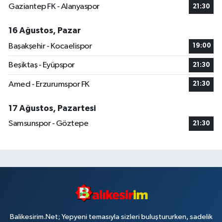
Gaziantep FK - Alanyaspor
21:30
16 Ağustos, Pazar
Başakşehir - Kocaelispor
19:00
Beşiktaş - Eyüpspor
21:30
Amed - Erzurumspor FK
21:30
17 Ağustos, Pazartesi
Samsunspor - Göztepe
21:30
Balikesirim.Net; Yepyeni temasıyla sizleri buluştururken, sadelik