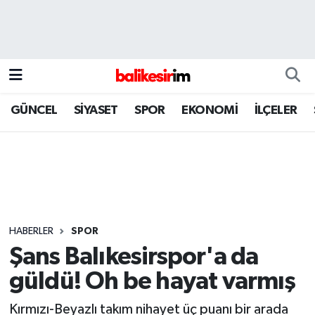
GÜNCEL
SİYASET
SPOR
EKONOMİ
İLÇELER
HABERLER
SPOR
Şans Balıkesirspor'a da
güldü! Oh be hayat varmış
Kırmızı-Beyazlı takım nihayet üç puanı bir arada