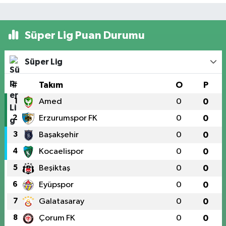
Süper Lig Puan Durumu
Süper Lig
#
Takım
O
P
1
Amed
0
0
2
Erzurumspor FK
0
0
3
Başakşehir
0
0
4
Kocaelispor
0
0
5
Beşiktaş
0
0
6
Eyüpspor
0
0
7
Galatasaray
0
0
8
Çorum FK
0
0