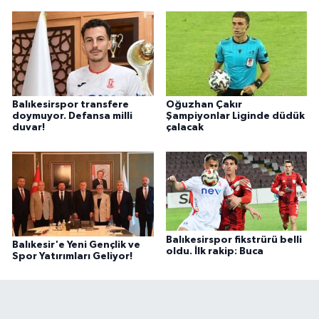
Balıkesirspor transfere
Oğuzhan Çakır
doymuyor. Defansa milli
Şampiyonlar Liginde düdük
duvar!
çalacak
Balıkesirspor fikstrürü belli
Balıkesir'e Yeni Gençlik ve
oldu. İlk rakip: Buca
Spor Yatırımları Geliyor!