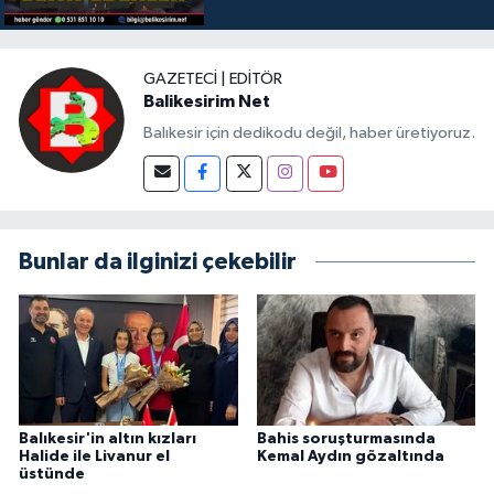
GAZETECI | EDITÖR
Balikesirim Net
Balıkesir için dedikodu değil, haber üretiyoruz.
Bunlar da ilginizi çekebilir
Balıkesir'in altın kızları
Bahis soruşturmasında
Halide ile Livanur el
Kemal Aydın gözaltında
üstünde