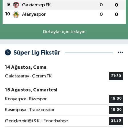
9
Gaziantep FK
0
0
10
Alanyaspor
0
0
Detaylar için tıklayın
Süper Lig Fikstür
14 Ağustos, Cuma
Galatasaray - Çorum FK
21:30
15 Ağustos, Cumartesi
Konyaspor - Rizespor
19:00
Kasımpaşa - Trabzonspor
19:00
Gençlerbirliği S.K. - Fenerbahçe
21:30