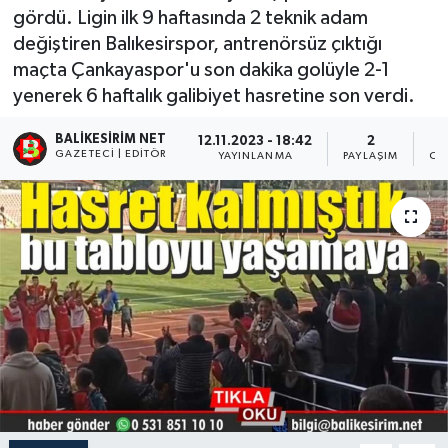
gördü. Ligin ilk 9 haftasında 2 teknik adam
değiştiren Balıkesirspor, antrenörsüz çıktığı
maçta Çankayaspor'u son dakika golüyle 2-1
yenerek 6 haftalık galibiyet hasretine son verdi.
BALIKESIRIM NET
12.11.2023 - 18:42
2
GAZETECI | EDITÖR
YAYINLANMA
PAYLAŞIM
OK