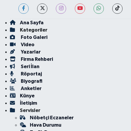
Ana Sayfa
Kategoriler
Foto Galeri
Video
Yazarlar
Firma Rehberi
Seri İlan
Röportaj
Biyografi
Anketler
Künye
İletişim
Servisler
Nöbetçi Eczaneler
Hava Durumu