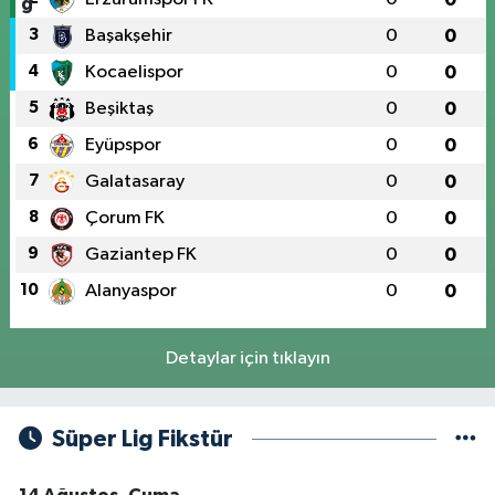
3
Başakşehir
0
0
4
Kocaelispor
0
0
5
Beşiktaş
0
0
6
Eyüpspor
0
0
7
Galatasaray
0
0
8
Çorum FK
0
0
9
Gaziantep FK
0
0
10
Alanyaspor
0
0
Detaylar için tıklayın
Süper Lig Fikstür