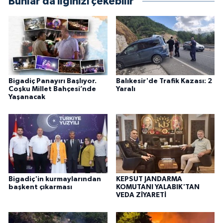
Bunlar da ilginizi çekebilir
Bigadiç Panayırı Başlıyor.
Balıkesir'de Trafik Kazası: 2
Coşku Millet Bahçesi’nde
Yaralı
Yaşanacak
Bigadiç'in kurmaylarından
KEPSUT JANDARMA
başkent çıkarması
KOMUTANI YALABIK'TAN
VEDA ZİYARETİ