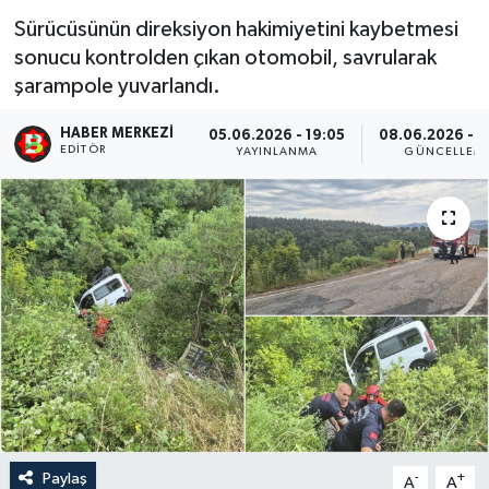
Sürücüsünün direksiyon hakimiyetini kaybetmesi
sonucu kontrolden çıkan otomobil, savrularak
şarampole yuvarlandı.
HABER MERKEZI
05.06.2026 - 19:05
08.06.2026 - 1
EDITÖR
YAYINLANMA
GÜNCELLEM
Paylaş
-
+
A
A