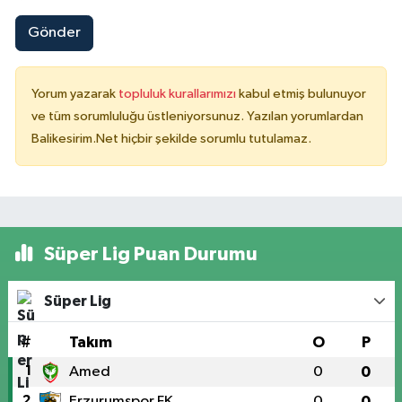
Gönder
Yorum yazarak
topluluk kurallarımızı
kabul etmiş bulunuyor
ve tüm sorumluluğu üstleniyorsunuz. Yazılan yorumlardan
Balikesirim.Net hiçbir şekilde sorumlu tutulamaz.
Süper Lig Puan Durumu
Süper Lig
#
Takım
O
P
1
Amed
0
0
2
Erzurumspor FK
0
0