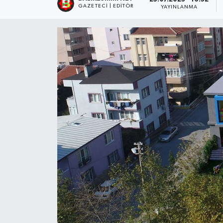
GAZETECI | EDITÖR
YAYINLANMA