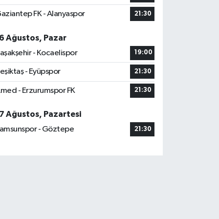
aziantep FK - Alanyaspor
21:30
6 Ağustos, Pazar
aşakşehir - Kocaelispor
19:00
eşiktaş - Eyüpspor
21:30
med - Erzurumspor FK
21:30
7 Ağustos, Pazartesi
amsunspor - Göztepe
21:30