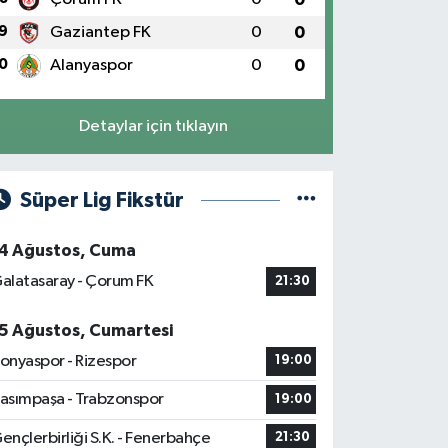
9
Gaziantep FK
0
0
0
Alanyaspor
0
0
Detaylar için tıklayın
Süper Lig Fikstür
4 Ağustos, Cuma
alatasaray - Çorum FK
21:30
5 Ağustos, Cumartesi
onyaspor - Rizespor
19:00
asımpaşa - Trabzonspor
19:00
ençlerbirliği S.K. - Fenerbahçe
21:30