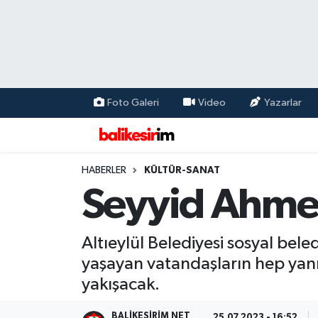
Foto Galeri
Video
Yazarlar
HABERLER
KÜLTÜR-SANAT
Seyyid Ahmet
Altıeylül Belediyesi sosyal beled
yaşayan vatandaşların hep yanın
yakışacak.
BALIKESIRIM NET
25.07.2023 - 16:52