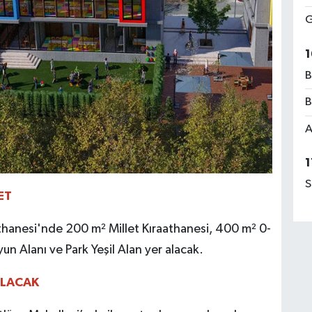
G
1
B
B
A
1
S
ET
athanesi'nde 200 m² Millet Kıraathanesi, 400 m² 0-
yun Alanı ve Park Yeşil Alan yer alacak.
 OLACAK