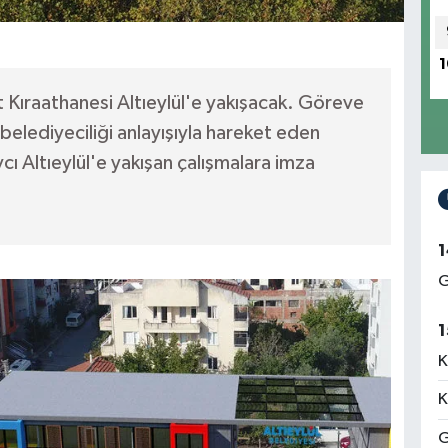
1
t Kıraathanesi Altıeylül'e yakışacak. Göreve
elediyeciliği anlayışıyla hareket eden
cı Altıeylül'e yakışan çalışmalara imza
1
G
1
K
K
G