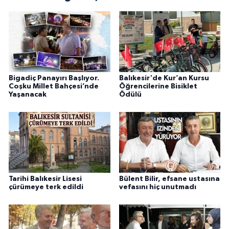
Bigadiç Panayırı Başlıyor.
Balıkesir'de Kur’an Kursu
Coşku Millet Bahçesi’nde
Öğrencilerine Bisiklet
Yaşanacak
Ödülü
Tarihi Balıkesir Lisesi
Bülent Bilir, efsane ustasına
çürümeye terk edildi
vefasını hiç unutmadı