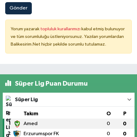
Gönder
Yorum yazarak
topluluk kurallarımızı
kabul etmiş bulunuyor
ve tüm sorumluluğu üstleniyorsunuz. Yazılan yorumlardan
Balikesirim.Net hiçbir şekilde sorumlu tutulamaz.
Süper Lig Puan Durumu
Süper Lig
#
Takım
O
P
1
Amed
0
0
2
Erzurumspor FK
0
0