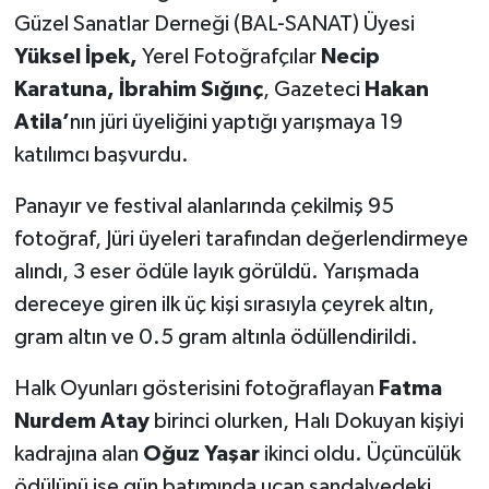
Güzel Sanatlar Derneği (BAL-SANAT) Üyesi
Yüksel İpek,
Yerel Fotoğrafçılar
Necip
Karatuna, İbrahim Sığınç
, Gazeteci
Hakan
Atila’
nın jüri üyeliğini yaptığı yarışmaya 19
katılımcı başvurdu.
Panayır ve festival alanlarında çekilmiş 95
fotoğraf, Jüri üyeleri tarafından değerlendirmeye
alındı, 3 eser ödüle layık görüldü. Yarışmada
dereceye giren ilk üç kişi sırasıyla çeyrek altın,
gram altın ve 0.5 gram altınla ödüllendirildi.
Halk Oyunları gösterisini fotoğraflayan
Fatma
Nurdem Atay
birinci olurken, Halı Dokuyan kişiyi
kadrajına alan
Oğuz Yaşar
ikinci oldu. Üçüncülük
ödülünü ise gün batımında uçan sandalyedeki