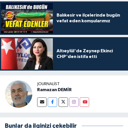
Balıkesir ve ilçelerinde bugün
vefat eden komşularımız
Altıeylül'de Zeynep Ekinci
CHP'den istifa etti
JOURNALIST
Ramazan DEMİR
Bunlar da ilginizi çekebilir