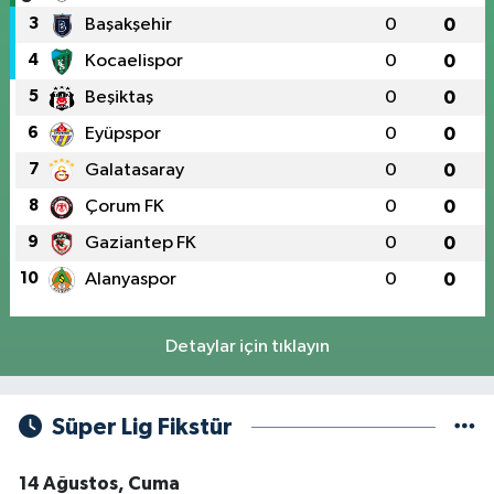
3
Başakşehir
0
0
4
Kocaelispor
0
0
5
Beşiktaş
0
0
6
Eyüpspor
0
0
7
Galatasaray
0
0
8
Çorum FK
0
0
9
Gaziantep FK
0
0
10
Alanyaspor
0
0
Detaylar için tıklayın
Süper Lig Fikstür
14 Ağustos, Cuma