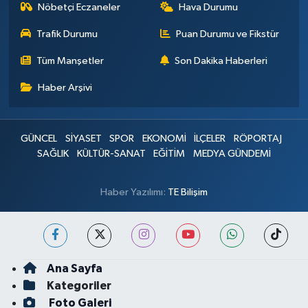
Nöbetçi Eczaneler
Hava Durumu
Trafik Durumu
Puan Durumu ve Fikstür
Tüm Manşetler
Son Dakika Haberleri
Haber Arşivi
GÜNCEL
SİYASET
SPOR
EKONOMİ
İLÇELER
RÖPORTAJ
SAĞLIK
KÜLTÜR-SANAT
EĞİTİM
MEDYA GÜNDEMİ
Haber Yazılımı:
TE Bilişim
Ana Sayfa
Kategoriler
Foto Galeri