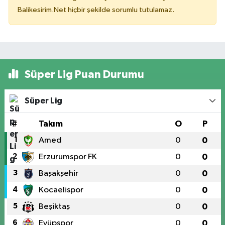
Balikesirim.Net hiçbir şekilde sorumlu tutulamaz.
Süper Lig Puan Durumu
Süper Lig
#
Takım
O
P
1
Amed
0
0
2
Erzurumspor FK
0
0
3
Başakşehir
0
0
4
Kocaelispor
0
0
5
Beşiktaş
0
0
6
Eyüpspor
0
0