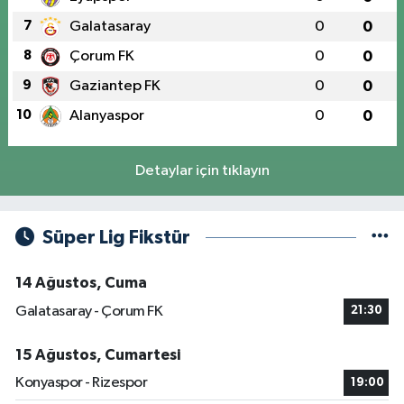
7
Galatasaray
0
0
8
Çorum FK
0
0
9
Gaziantep FK
0
0
10
Alanyaspor
0
0
Detaylar için tıklayın
Süper Lig Fikstür
14 Ağustos, Cuma
Galatasaray - Çorum FK
21:30
15 Ağustos, Cumartesi
Konyaspor - Rizespor
19:00