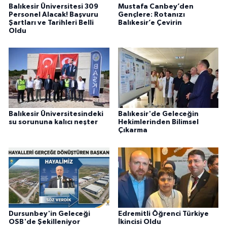
Balıkesir Üniversitesi 309
Mustafa Canbey’den
Personel Alacak! Başvuru
Gençlere: Rotanızı
Şartları ve Tarihleri Belli
Balıkesir’e Çevirin
Oldu
Balıkesir Üniversitesindeki
Balıkesir'de Geleceğin
su sorununa kalıcı neşter
Hekimlerinden Bilimsel
Çıkarma
Dursunbey'in Geleceği
Edremitli Öğrenci Türkiye
OSB'de Şekilleniyor
İkincisi Oldu