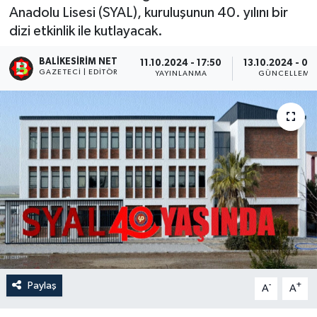
Anadolu Lisesi (SYAL), kuruluşunun 40. yılını bir
dizi etkinlik ile kutlayacak.
BALIKESIRIM NET
11.10.2024 - 17:50
13.10.2024 - 00
GAZETECI | EDITÖR
YAYINLANMA
GÜNCELLEME
Paylaş
-
+
A
A