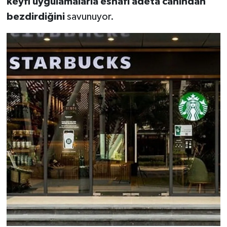
keyfi uygulamalarla esnafı adeta canından
bezdirdiğini
savunuyor.