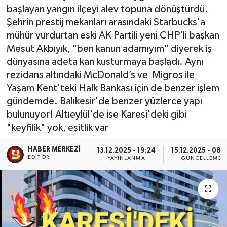
başlayan yangın ilçeyi alev topuna dönüştürdü.
Şehrin prestij mekanları arasındaki Starbucks'a
mühür vurdurtan eski AK Partili yeni CHP'li başkan
Mesut Akbıyık, "ben kanun adamıyım" diyerek iş
dünyasına adeta kan kusturmaya başladı. Aynı
rezidans altındaki McDonald’s ve Migros ile
Yaşam Kent'teki Halk Bankası için de benzer işlem
gündemde. Balıkesir'de benzer yüzlerce yapı
bulunuyor! Altıeylül'de ise Karesi'deki gibi
"keyfilik" yok, eşitlik var
HABER MERKEZI
13.12.2025 - 19:24
15.12.2025 - 08:
EDITÖR
YAYINLANMA
GÜNCELLEME