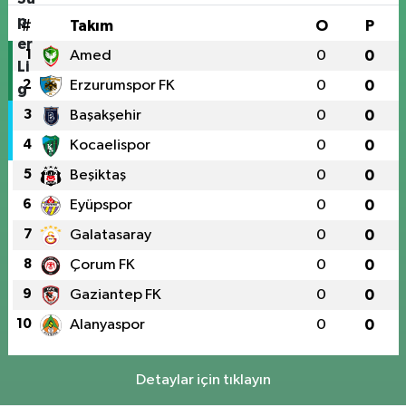
#
Takım
O
P
1
Amed
0
0
2
Erzurumspor FK
0
0
3
Başakşehir
0
0
4
Kocaelispor
0
0
5
Beşiktaş
0
0
6
Eyüpspor
0
0
7
Galatasaray
0
0
8
Çorum FK
0
0
9
Gaziantep FK
0
0
10
Alanyaspor
0
0
Detaylar için tıklayın