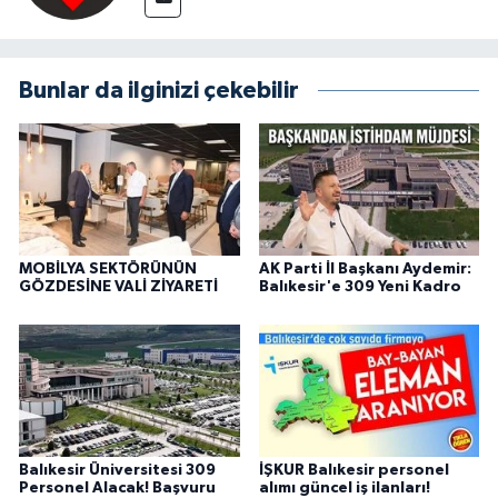
Bunlar da ilginizi çekebilir
MOBİLYA SEKTÖRÜNÜN
AK Parti İl Başkanı Aydemir:
GÖZDESİNE VALİ ZİYARETİ
Balıkesir'e 309 Yeni Kadro
Balıkesir Üniversitesi 309
İŞKUR Balıkesir personel
Personel Alacak! Başvuru
alımı güncel iş ilanları!