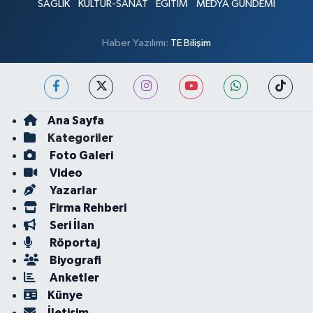
SAĞLIK
KÜLTÜR-SANAT
EĞİTİM
MEDYA GÜNDEMİ
Haber Yazılımı:
TE Bilişim
Ana Sayfa
Kategoriler
Foto Galeri
Video
Yazarlar
Firma Rehberi
Seri İlan
Röportaj
Biyografi
Anketler
Künye
İletişim