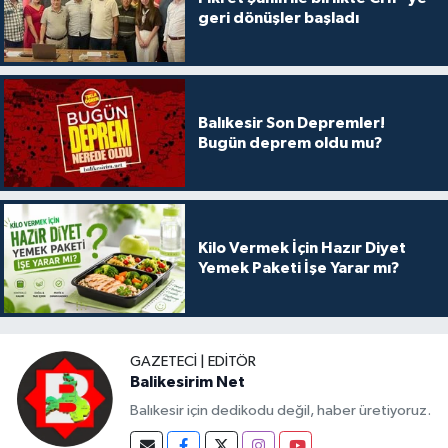
geri dönüşler başladı
Balıkesir Son Depremler!
Bugün deprem oldu mu?
Kilo Vermek İçin Hazır Diyet
Yemek Paketi İşe Yarar mı?
GAZETECI | EDITÖR
Balikesirim Net
Balıkesir için dedikodu değil, haber üretiyoruz.