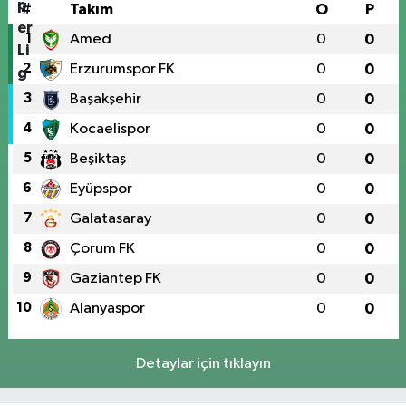
#
Takım
O
P
1
Amed
0
0
2
Erzurumspor FK
0
0
3
Başakşehir
0
0
4
Kocaelispor
0
0
5
Beşiktaş
0
0
6
Eyüpspor
0
0
7
Galatasaray
0
0
8
Çorum FK
0
0
9
Gaziantep FK
0
0
10
Alanyaspor
0
0
Detaylar için tıklayın