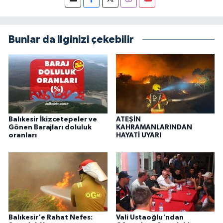
Bunlar da ilginizi çekebilir
Balıkesir İkizcetepeler ve
ATEŞİN
Gönen Barajları doluluk
KAHRAMANLARINDAN
oranları
HAYATİ UYARI
Balıkesir'e Rahat Nefes:
Vali Ustaoğlu'ndan