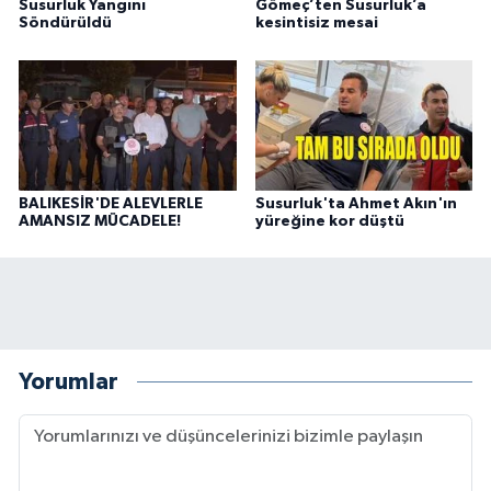
Susurluk Yangını
Gömeç’ten Susurluk’a
Söndürüldü
kesintisiz mesai
BALIKESİR'DE ALEVLERLE
Susurluk'ta Ahmet Akın'ın
AMANSIZ MÜCADELE!
yüreğine kor düştü
Yorumlar