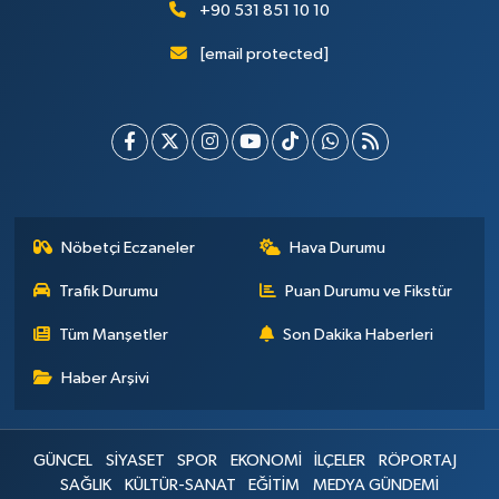
+90 531 851 10 10
[email protected]
Nöbetçi Eczaneler
Hava Durumu
Trafik Durumu
Puan Durumu ve Fikstür
Tüm Manşetler
Son Dakika Haberleri
Haber Arşivi
GÜNCEL
SİYASET
SPOR
EKONOMİ
İLÇELER
RÖPORTAJ
SAĞLIK
KÜLTÜR-SANAT
EĞİTİM
MEDYA GÜNDEMİ