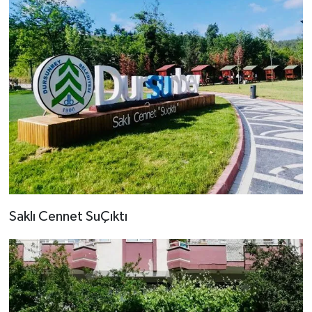
Saklı Cennet SuÇıktı