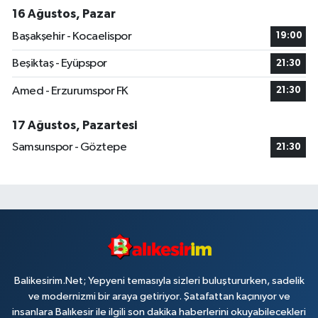
16 Ağustos, Pazar
Başakşehir - Kocaelispor
19:00
Beşiktaş - Eyüpspor
21:30
Amed - Erzurumspor FK
21:30
17 Ağustos, Pazartesi
Samsunspor - Göztepe
21:30
Balikesirim.Net; Yepyeni temasıyla sizleri buluştururken, sadelik
ve modernizmi bir araya getiriyor. Şatafattan kaçınıyor ve
insanlara Balıkesir ile ilgili son dakika haberlerini okuyabilecekleri