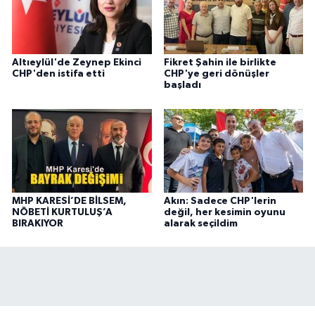
Altıeylül'de Zeynep Ekinci
Fikret Şahin ile birlikte
CHP'den istifa etti
CHP'ye geri dönüşler
başladı
MHP KARESİ’DE BİLSEM,
Akın: Sadece CHP'lerin
NÖBETİ KURTULUŞ’A
değil, her kesimin oyunu
BIRAKIYOR
alarak seçildim