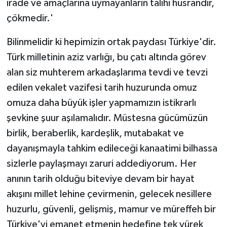
irade ve amaçlarına uymayanların talihi hüsrandır,
çökmedir.'
Bilinmelidir ki hepimizin ortak paydası Türkiye'dir.
Türk milletinin aziz varlığı, bu çatı altında görev
alan siz muhterem arkadaşlarıma tevdi ve tevzi
edilen vekalet vazifesi tarih huzurunda omuz
omuza daha büyük işler yapmamızın istikrarlı
şevkine şuur aşılamalıdır. Müstesna gücümüzün
birlik, beraberlik, kardeşlik, mutabakat ve
dayanışmayla tahkim edileceği kanaatimi bilhassa
sizlerle paylaşmayı zaruri addediyorum. Her
anının tarih olduğu biteviye devam bir hayat
akışını millet lehine çevirmenin, gelecek nesillere
huzurlu, güvenli, gelişmiş, mamur ve müreffeh bir
Türkiye'yi emanet etmenin hedefine tek yürek