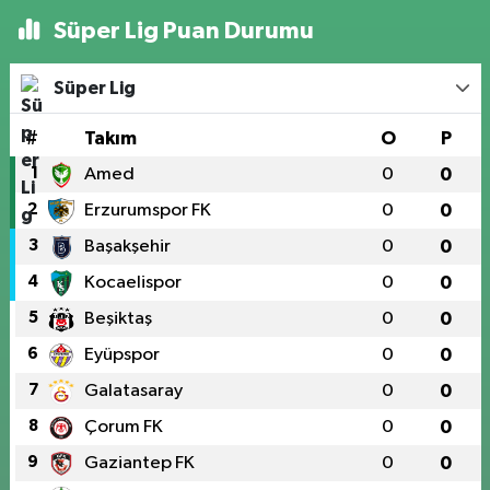
Süper Lig Puan Durumu
Süper Lig
#
Takım
O
P
1
Amed
0
0
2
Erzurumspor FK
0
0
3
Başakşehir
0
0
4
Kocaelispor
0
0
5
Beşiktaş
0
0
6
Eyüpspor
0
0
7
Galatasaray
0
0
8
Çorum FK
0
0
9
Gaziantep FK
0
0