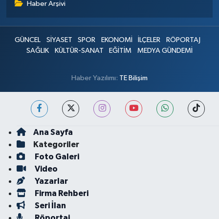
Haber Arşivi
GÜNCEL
SİYASET
SPOR
EKONOMİ
İLÇELER
RÖPORTAJ
SAĞLIK
KÜLTÜR-SANAT
EĞİTİM
MEDYA GÜNDEMİ
Haber Yazılımı:
TE Bilişim
Ana Sayfa
Kategoriler
Foto Galeri
Video
Yazarlar
Firma Rehberi
Seri İlan
Röportaj