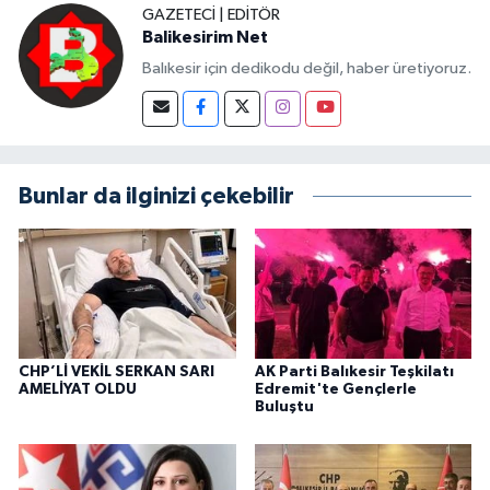
GAZETECI | EDITÖR
Balikesirim Net
Balıkesir için dedikodu değil, haber üretiyoruz.
Bunlar da ilginizi çekebilir
CHP’Lİ VEKİL SERKAN SARI
AK Parti Balıkesir Teşkilatı
AMELİYAT OLDU
Edremit'te Gençlerle
Buluştu