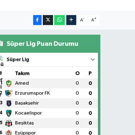
-
+
A
A
Süper Lig Puan Durumu
Süper Lig
#
Takım
O
P
1
Amed
0
0
2
Erzurumspor FK
0
0
3
Başakşehir
0
0
4
Kocaelispor
0
0
5
Beşiktaş
0
0
6
Eyüpspor
0
0