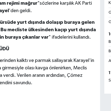
am rejimi mağrur
"sözlerine karşılık AK Parti
K
ayel
'den geldi.
G
ürsüde yurt dışında dolaşıp buraya gelen
G
 Bu mecliste ülkesinden kaçıp yurt dışında
1
in buraya çıkanlar var
" ifadelerini kullandı.
B
RÜDÜ
B
rinden kalktı ve parmak sallayarak Karayel'in
A
a girmesiyle olası kavga önlenirken, Meclis
1
a verdi. Verilen aranın ardından, Çömez
S
endini savundu.