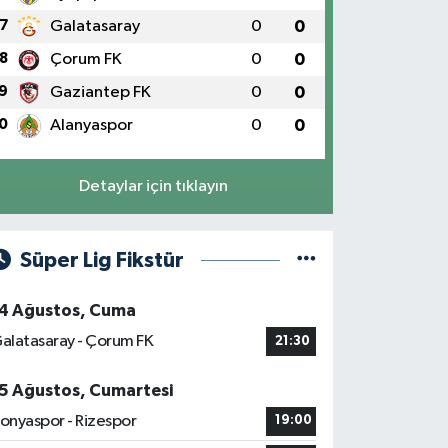
7
Galatasaray
0
0
8
Çorum FK
0
0
9
Gaziantep FK
0
0
0
Alanyaspor
0
0
Detaylar için tıklayın
Süper Lig Fikstür
4 Ağustos, Cuma
alatasaray - Çorum FK
21:30
5 Ağustos, Cumartesi
onyaspor - Rizespor
19:00