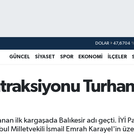
DOLAR
47,6704
EURO
55,0406
%-0.
GÜNCEL
SİYASET
SPOR
EKONOMİ
İLÇELER
STERLİN
64,2143
GRAM ALTIN
6510.40
%0.
k atraksiyonu Turh
BİST100
13.799
%
BITCOIN
64.225,61
%-0.
ilk kargaşada Balıkesir adı geçti. İYİ Part
bul Milletvekili İsmail Emrah Karayel'in üze