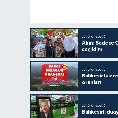
EDITÖRÜN SEÇTIĞI
Akın: Sadece C
seçildim
EDITÖRÜN SEÇTIĞI
Balıkesir İkiz
oranları
EDITÖRÜN SEÇTIĞI
Balıkesirli dua