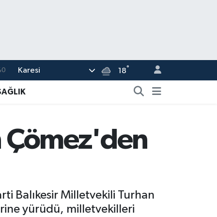
°
Karesi
%0
18
08
SAĞLIK
%0
45
an Çömez'den
70
63
i Balıkesir Milletvekili Turhan
rine yürüdü, milletvekilleri