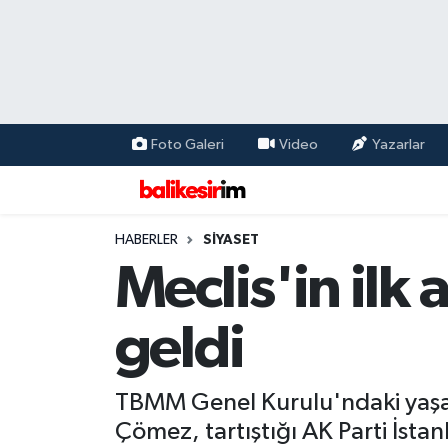
Foto Galeri
Video
Yazarlar
HABERLER
SİYASET
Meclis'in il
geldi
TBMM Genel Kurulu'ndaki yaşanan 
Çömez, tartıştığı AK Parti İstan