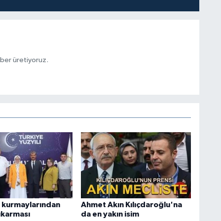
aber üretiyoruz.
n kurmaylarından
Ahmet Akın Kılıçdaroğlu'na
ıkarması
da en yakın isim