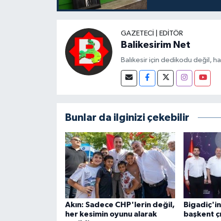
GAZETECI | EDITÖR
Balikesirim Net
Balıkesir için dedikodu değil, h
Bunlar da ilginizi çekebilir
Akın: Sadece CHP'lerin değil,
Bigadiç'i
her kesimin oyunu alarak
başkent ç