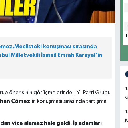
1
Çömez,Meclisteki konuşması sırasında
bul Milletvekili İsmail Emrah Karayel'in
1
grup önerisinin görüşmelerinde, İYİ Parti Grubu
G
rhan Çömez
'in konuşması sırasında tartışma
1
K
dan vize alamaz hale geldi. İş adamları