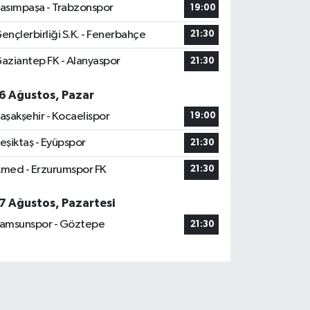
asımpaşa - Trabzonspor
19:00
ençlerbirliği S.K. - Fenerbahçe
21:30
aziantep FK - Alanyaspor
21:30
6 Ağustos, Pazar
aşakşehir - Kocaelispor
19:00
eşiktaş - Eyüpspor
21:30
med - Erzurumspor FK
21:30
7 Ağustos, Pazartesi
amsunspor - Göztepe
21:30