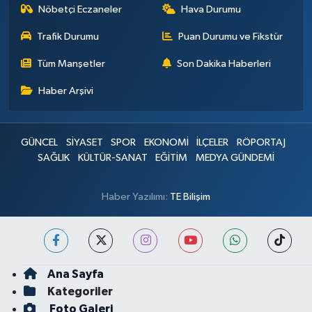
Nöbetçi Eczaneler
Hava Durumu
Trafik Durumu
Puan Durumu ve Fikstür
Tüm Manşetler
Son Dakika Haberleri
Haber Arşivi
GÜNCEL
SİYASET
SPOR
EKONOMİ
İLÇELER
RÖPORTAJ
SAĞLIK
KÜLTÜR-SANAT
EĞİTİM
MEDYA GÜNDEMİ
Haber Yazılımı:
TE Bilişim
Ana Sayfa
Kategoriler
Foto Galeri