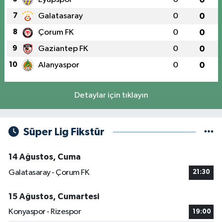
7
Galatasaray
0
0
8
Çorum FK
0
0
9
Gaziantep FK
0
0
10
Alanyaspor
0
0
Detaylar için tıklayın
Süper Lig Fikstür
14 Ağustos, Cuma
Galatasaray - Çorum FK
21:30
15 Ağustos, Cumartesi
Konyaspor - Rizespor
19:00