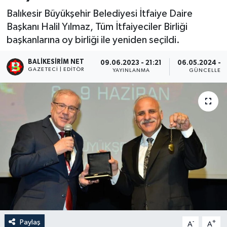
Balıkesir Büyükşehir Belediyesi İtfaiye Daire
Başkanı Halil Yılmaz, Tüm İtfaiyeciler Birliği
başkanlarına oy birliği ile yeniden seçildi.
BALIKESIRIM NET
09.06.2023 - 21:21
06.05.2024 - 0
GAZETECI | EDITÖR
YAYINLANMA
GÜNCELLEM
Paylaş
-
+
A
A