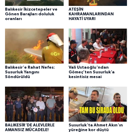
Balıkesir İkizcetepeler ve
ATEŞİN
Gönen Barajları doluluk
KAHRAMANLARINDAN
oranları
HAYATİ UYARI
Balıkesir'e Rahat Nefes:
Vali Ustaoğlu'ndan
Susurluk Yangını
Gömeç’ten Susurluk’a
Söndürüldü
kesintisiz mesai
BALIKESİR'DE ALEVLERLE
Susurluk'ta Ahmet Akın'ın
AMANSIZ MÜCADELE!
yüreğine kor düştü