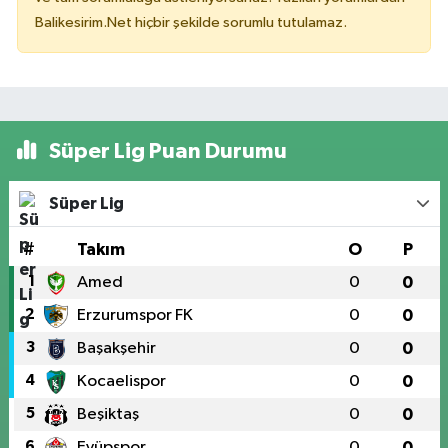
Balikesirim.Net hiçbir şekilde sorumlu tutulamaz.
Süper Lig Puan Durumu
Süper Lig
#
Takım
O
P
1
Amed
0
0
2
Erzurumspor FK
0
0
3
Başakşehir
0
0
4
Kocaelispor
0
0
5
Beşiktaş
0
0
6
Eyüpspor
0
0