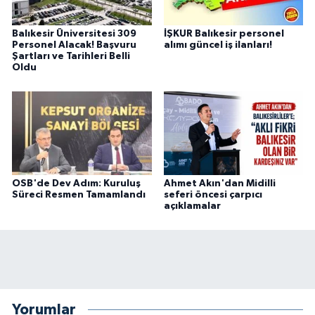
Balıkesir Üniversitesi 309
İŞKUR Balıkesir personel
Personel Alacak! Başvuru
alımı güncel iş ilanları!
Şartları ve Tarihleri Belli
Oldu
OSB'de Dev Adım: Kuruluş
Ahmet Akın'dan Midilli
Süreci Resmen Tamamlandı
seferi öncesi çarpıcı
açıklamalar
Yorumlar