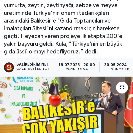
yumurta, zeytin, zeytinyağı, sebze ve meyve
üretiminde Türkiye'nin önemli tedarikçileri
arasındaki Balıkesir'e "Gıda Toptancıları ve
İmalatçıları Sitesi"ni kazandırmak için harekete
geçti. Heyecan veren projeye ilk etapta 200'e
yakın başvuru geldi. Kula, "Türkiye’nin en büyük
gıda üssü olmayı hedefliyoruz.” dedi.
BALIKESIRIM NET
18.07.2023 - 20:00
30.05.2024 - 1
GAZETECI | EDITÖR
YAYINLANMA
GÜNCELLEM