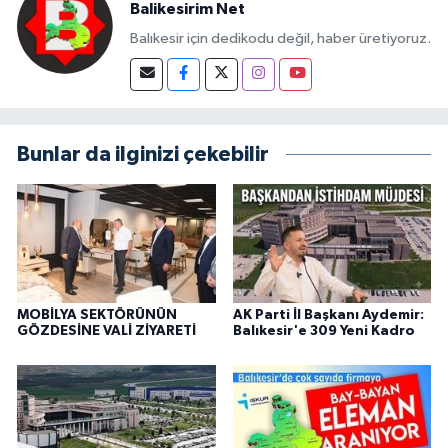
Balikesirim Net
Balıkesir için dedikodu değil, haber üretiyoruz.
Bunlar da ilginizi çekebilir
MOBİLYA SEKTÖRÜNÜN
AK Parti İl Başkanı Aydemir:
GÖZDESİNE VALİ ZİYARETİ
Balıkesir'e 309 Yeni Kadro