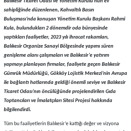
Balıkesir Ticaret Odası ve Yönetim Kurulu’nun ev
sahipliğinde düzenlenen, Kahvaltılı Basın
Buluşması’nda konuşan Yönetim Kurulu Başkanı
Rahmi
Kula
, bulundukları 2 dönemdir oda bünyesinde
yaptıkları faaliyetler, 2023 yılı ihracat rakamları,
Balıkesir Organize Sanayi Bölgesi
nde yapımı süren
genişleme alanı çalışmaları ve Balıkesir’e yatırım
yapmayı planlayan firmalar, faaliyete geçen
Balıkesir
Gümrük Müdürlüğü, Gökköy Lojistik Merkezi
’nin Avrupa
ile bağlantı hatlarında geldiği önemli seviye ve Balıkesir
Ticaret Odası’nın öncülüğünde projelendirilen
Gıda
Toptancıları ve İmalatçıları Sitesi Projesi
hakkında
bilgilendirdi.
Tüm bu faaliyetlerin Balıkesir’e kattığı değer ve vizyona