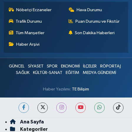
Nöbetçi Eczaneler
Hava Durumu
Trafik Durumu
Puan Durumu ve Fikstür
Tüm Manşetler
Son Dakika Haberleri
Haber Arşivi
GÜNCEL
SİYASET
SPOR
EKONOMİ
İLÇELER
RÖPORTAJ
SAĞLIK
KÜLTÜR-SANAT
EĞİTİM
MEDYA GÜNDEMİ
Haber Yazılımı:
TE Bilişim
Ana Sayfa
Kategoriler