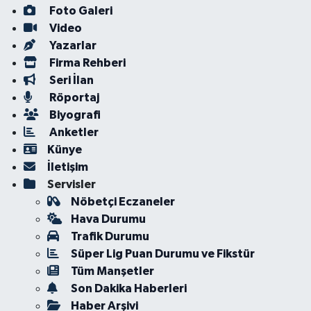
Foto Galeri
Video
Yazarlar
Firma Rehberi
Seri İlan
Röportaj
Biyografi
Anketler
Künye
İletişim
Servisler
Nöbetçi Eczaneler
Hava Durumu
Trafik Durumu
Süper Lig Puan Durumu ve Fikstür
Tüm Manşetler
Son Dakika Haberleri
Haber Arşivi