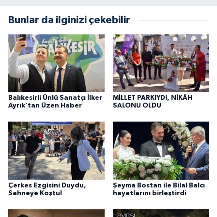
Bunlar da ilginizi çekebilir
Balıkesirli Ünlü Sanatçı İlker
MİLLET PARKIYDI, NİKÂH
Ayrık’tan Üzen Haber
SALONU OLDU
Çerkes Ezgisini Duydu,
Şeyma Bostan ile Bilal Balcı
Sahneye Koştu!
hayatlarını birleştirdi