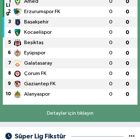
1
Amed
0
0
2
Erzurumspor FK
0
0
3
Başakşehir
0
0
4
Kocaelispor
0
0
5
Beşiktaş
0
0
6
Eyüpspor
0
0
7
Galatasaray
0
0
8
Çorum FK
0
0
9
Gaziantep FK
0
0
10
Alanyaspor
0
0
Detaylar için tıklayın
Süper Lig Fikstür