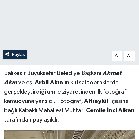
Paylaş
-
+
A
A
Balıkesir Büyükşehir Belediye Başkanı
Ahmet
Akın
ve eşi
Arbil Akın
’ın kutsal topraklarda
gerçekleştirdiği umre ziyaretinden ilk fotoğraf
kamuoyuna yansıdı. Fotoğraf,
Altıeylül
ilçesine
bağlı Kabaklı Mahallesi Muhtarı
Cemile İnci Alkan
tarafından paylaşıldı.