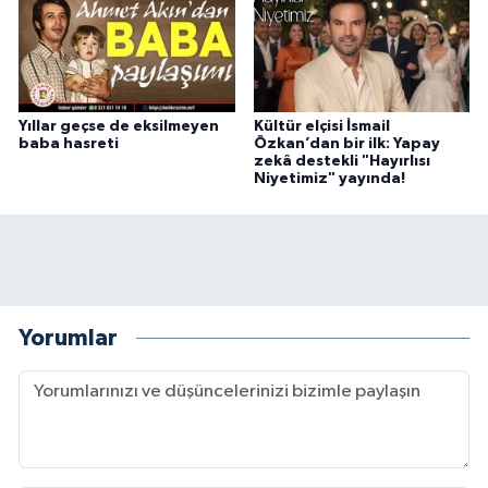
Yıllar geçse de eksilmeyen
Kültür elçisi İsmail
baba hasreti
Özkan’dan bir ilk: Yapay
zekâ destekli "Hayırlısı
Niyetimiz" yayında!
Yorumlar