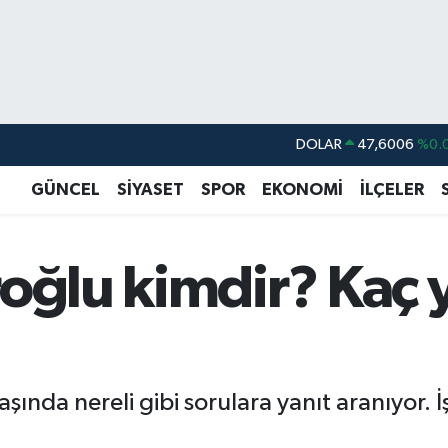
DOLAR
47,6006
%0.
EURO
55,0250
%0.
GÜNCEL
SİYASET
SPOR
EKONOMİ
İLÇELER
STERLİN
64,2398
%0
GRAM ALTIN
6513.94
%0.
roğlu kimdir? Kaç 
BİST100
13.768
%
BITCOIN
64.643,95
%0.
aşında nereli gibi sorulara yanıt aranıyor.