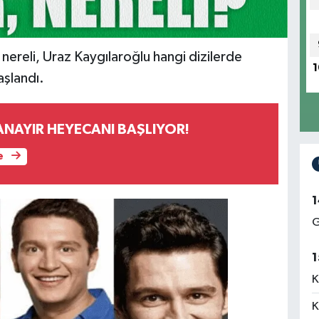
 nereli, Uraz Kaygılaroğlu hangi dizilerde
1
aşlandı.
ANAYIR HEYECANI BAŞLIYOR!
e
1
G
1
K
K