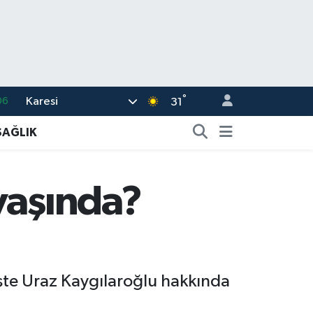
°
Karesi
06
31
02
SAĞLIK
.2
32
yaşında?
48
16
 İşte Uraz Kaygılaroğlu hakkında