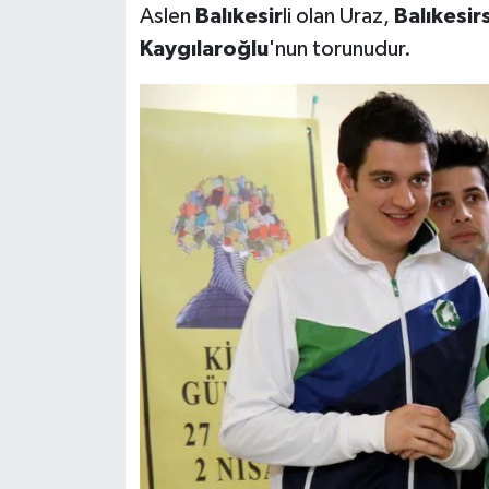
Aslen
Balıkesir
li olan Uraz,
Balıkesir
Kaygılaroğlu
'nun torunudur.