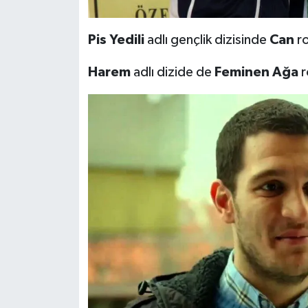
Pis Yedili
adlı gençlik dizisinde
Can
r
Harem
adlı dizide de
Feminen Ağa
r