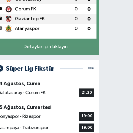
8
Çorum FK
0
0
9
Gaziantep FK
0
0
0
Alanyaspor
0
0
Detaylar için tıklayın
Süper Lig Fikstür
4 Ağustos, Cuma
alatasaray - Çorum FK
21:30
5 Ağustos, Cumartesi
onyaspor - Rizespor
19:00
asımpaşa - Trabzonspor
19:00