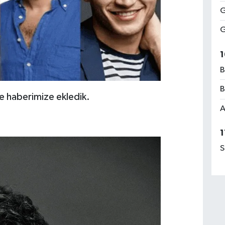
G
G
1
B
B
ve haberimize ekledik.
A
1
S