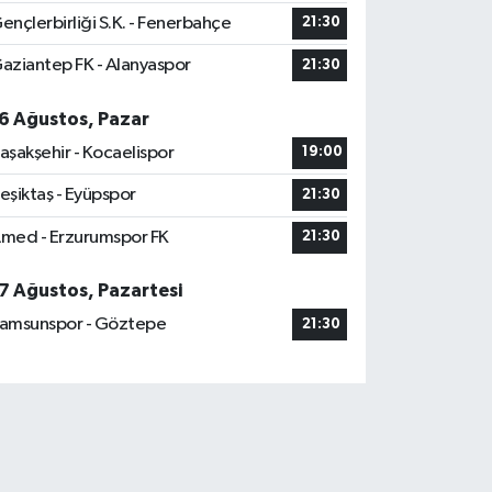
ençlerbirliği S.K. - Fenerbahçe
21:30
aziantep FK - Alanyaspor
21:30
6 Ağustos, Pazar
aşakşehir - Kocaelispor
19:00
eşiktaş - Eyüpspor
21:30
med - Erzurumspor FK
21:30
7 Ağustos, Pazartesi
amsunspor - Göztepe
21:30