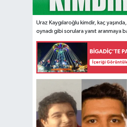
Uraz Kaygılaroğlu kimdir, kaç yaşında,
oynadı gibi sorulara yanıt aranmaya b
BİGADİÇ’TE P
İçeriği Görüntül