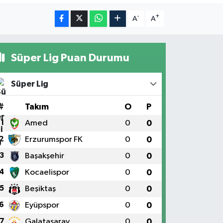
-
+
A
A
Süper Lig Puan Durumu
Süper Lig
#
Takım
O
P
1
Amed
0
0
2
Erzurumspor FK
0
0
3
Başakşehir
0
0
4
Kocaelispor
0
0
5
Beşiktaş
0
0
6
Eyüpspor
0
0
7
Galatasaray
0
0