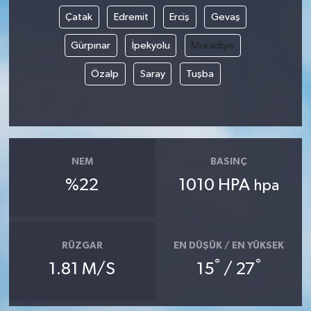
Çatak
Edremit
Erciş
Gevaş
Gürpınar
İpekyolu
Muradiye
Özalp
Saray
Tuşba
NEM
BASINÇ
%22
1010 HPA
hpa
RÜZGAR
EN DÜŞÜK / EN YÜKSEK
°
°
1.81 M/S
15
/ 27