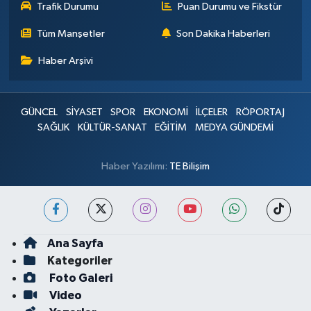
Trafik Durumu
Puan Durumu ve Fikstür
Tüm Manşetler
Son Dakika Haberleri
Haber Arşivi
GÜNCEL
SİYASET
SPOR
EKONOMİ
İLÇELER
RÖPORTAJ
SAĞLIK
KÜLTÜR-SANAT
EĞİTİM
MEDYA GÜNDEMİ
Haber Yazılımı:
TE Bilişim
Ana Sayfa
Kategoriler
Foto Galeri
Video