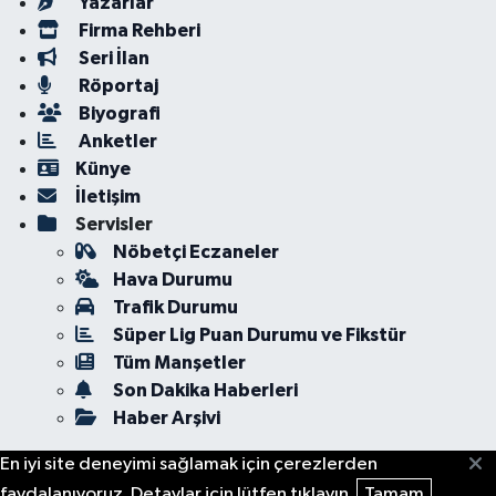
Yazarlar
Firma Rehberi
Seri İlan
Röportaj
Biyografi
Anketler
Künye
İletişim
Servisler
Nöbetçi Eczaneler
Hava Durumu
Trafik Durumu
Süper Lig Puan Durumu ve Fikstür
Tüm Manşetler
Son Dakika Haberleri
Haber Arşivi
En iyi site deneyimi sağlamak için çerezlerden
faydalanıyoruz. Detaylar için lütfen tıklayın.
Tamam