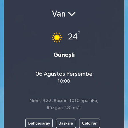
Van
°
24
Güneşli
06 Ağustos Perşembe
10:00
Nem: %22, Basınç: 1010 hpa hPa,
Rüzgar: 1.81 m/s
Bahçesaray
Başkale
Çaldıran