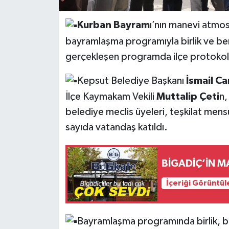
Kurban Bayram
ı’nın manevi atmos
bayramlaşma programıyla birlik ve ber
gerçekleşen programda ilçe protokolü 
Kepsut Belediye Başkanı
İsmail Ca
İlçe Kaymakam Vekili
Muttalip Çeti
n,
belediye meclis üyeleri, teşkilat mensu
sayıda vatandaş katıldı.
BİGADİÇ’İN M
İçeriği Görüntül
Bayramlaşma programında birlik, b