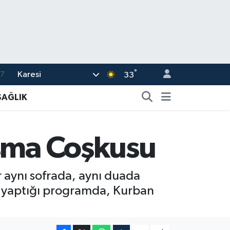
°
Karesi
17
33
01
SAĞLIK
02
44
aşma Coşkusu
4
76
 aynı sofrada, aynı duada
su yaptığı programda, Kurban