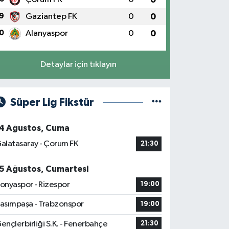
9
Gaziantep FK
0
0
0
Alanyaspor
0
0
Detaylar için tıklayın
Süper Lig Fikstür
4 Ağustos, Cuma
alatasaray - Çorum FK
21:30
5 Ağustos, Cumartesi
onyaspor - Rizespor
19:00
asımpaşa - Trabzonspor
19:00
ençlerbirliği S.K. - Fenerbahçe
21:30