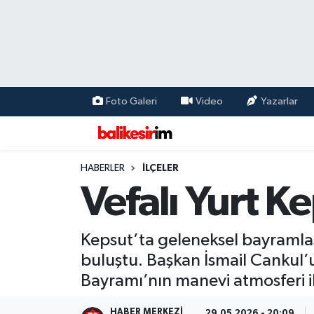
Foto Galeri
Video
Yazarlar
HABERLER
İLÇELER
Vefalı Yurt 
Kepsut’ta geleneksel bayramla
buluştu. Başkan İsmail Cankul’
Bayramı’nın manevi atmosferi il
HABER MERKEZI
29.05.2026 - 20:09