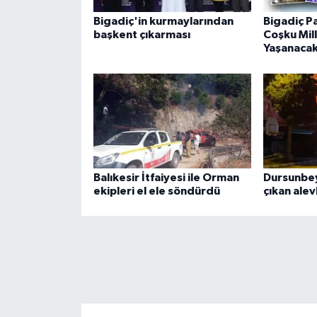
Bigadiç'in kurmaylarından
Bigadiç Pa
başkent çıkarması
Coşku Mil
Yaşanaca
Balıkesir İtfaiyesi ile Orman
Dursunbey
ekipleri el ele söndürdü
çıkan alev