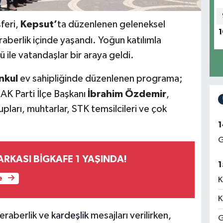
feri,
Kepsut’
ta düzenlenen geleneksel
1
aberlik içinde yaşandı. Yoğun katılımla
ile vatandaşlar bir araya geldi.
nkul
ev sahipliğinde düzenlenen programa;
 AK Parti İlçe Başkanı
İbrahim Özdemir
,
pları, muhtarlar, STK temsilcileri ve çok
1
G
ARKASI BİGKAFE 1 YAŞINDA!
1
e
K
K
eraberlik ve
kardeşlik
mesajları verilirken,
G