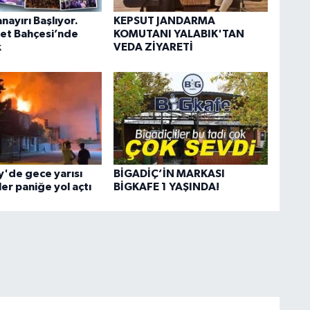
nayırı Başlıyor.
KEPSUT JANDARMA
let Bahçesi’nde
KOMUTANI YALABIK'TAN
k
VEDA ZİYARETİ
'de gece yarısı
BİGADİÇ’İN MARKASI
ler paniğe yol açtı
BİGKAFE 1 YAŞINDA!