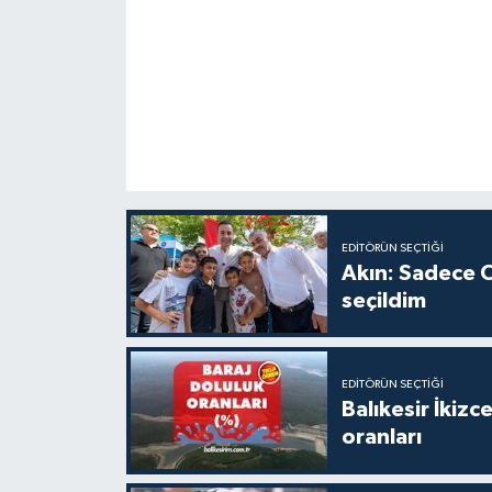
EDITÖRÜN SEÇTIĞI
Akın: Sadece C
seçildim
EDITÖRÜN SEÇTIĞI
Balıkesir İkiz
oranları