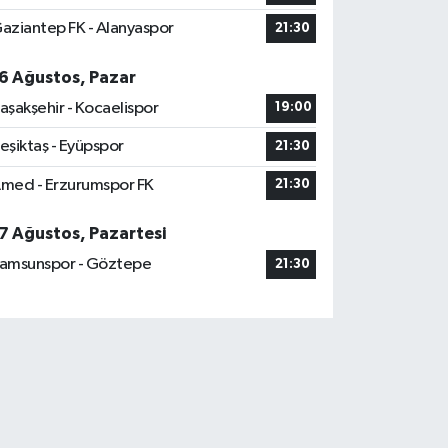
aziantep FK - Alanyaspor
21:30
6 Ağustos, Pazar
aşakşehir - Kocaelispor
19:00
eşiktaş - Eyüpspor
21:30
med - Erzurumspor FK
21:30
7 Ağustos, Pazartesi
amsunspor - Göztepe
21:30