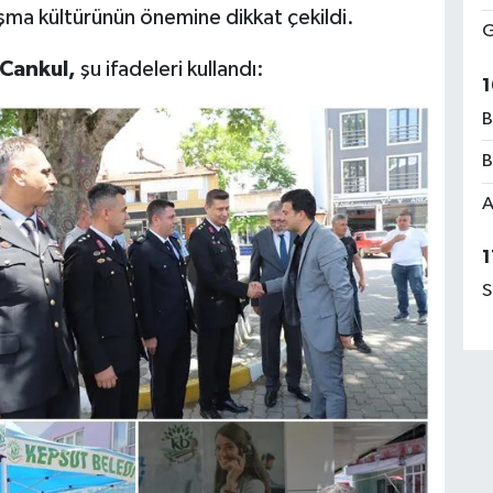
ışma kültürünün önemine dikkat çekildi.
G
 Cankul,
şu ifadeleri kullandı:
1
B
B
A
1
S