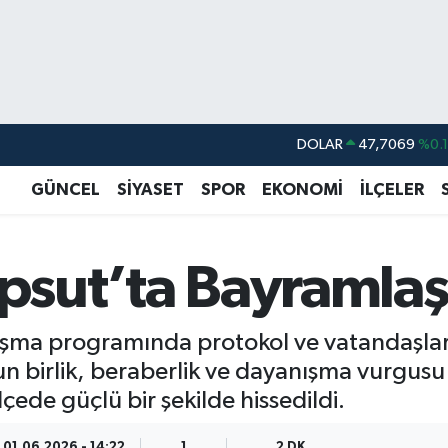
DOLAR
47,7069
%0.
EURO
55,0265
%0.
GÜNCEL
SİYASET
SPOR
EKONOMİ
İLÇELER
STERLİN
64,1897
%0.
GRAM ALTIN
6574.81
%1.
Kepsut’ta Bayraml
BİST100
13.887
%6
BITCOIN
64.360,53
%-0.
şma programında protokol ve vatandaşlar
un birlik, beraberlik ve dayanışma vurgu
çede güçlü bir şekilde hissedildi.
01.06.2026 - 14:22
1
2 DK