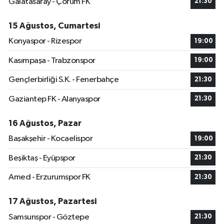
Galatasaray - Çorum FK
21:30
15 Ağustos, Cumartesi
Konyaspor - Rizespor
19:00
Kasımpaşa - Trabzonspor
19:00
Gençlerbirliği S.K. - Fenerbahçe
21:30
Gaziantep FK - Alanyaspor
21:30
16 Ağustos, Pazar
Başakşehir - Kocaelispor
19:00
Beşiktaş - Eyüpspor
21:30
Amed - Erzurumspor FK
21:30
17 Ağustos, Pazartesi
Samsunspor - Göztepe
21:30