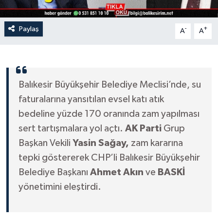
Paylaş
-
+
A
A
Balıkesir Büyükşehir Belediye Meclisi’nde, su
faturalarına yansıtılan evsel katı atık
bedeline yüzde 170 oranında zam yapılması
sert tartışmalara yol açtı.
AK Parti
Grup
Başkan Vekili
Yasin Sağay,
zam kararına
tepki göstererek CHP’li Balıkesir Büyükşehir
Belediye Başkanı
Ahmet Akın
ve
BASKİ
yönetimini eleştirdi.