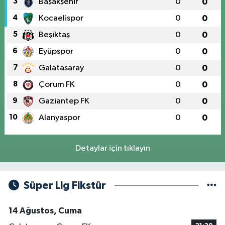
3
Başakşehir
0
0
4
Kocaelispor
0
0
5
Beşiktaş
0
0
6
Eyüpspor
0
0
7
Galatasaray
0
0
8
Çorum FK
0
0
9
Gaziantep FK
0
0
10
Alanyaspor
0
0
Detaylar için tıklayın
Süper Lig Fikstür
14 Ağustos, Cuma