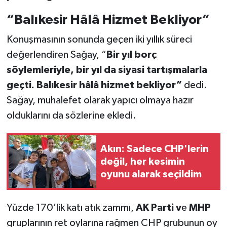
“Balıkesir Hâlâ Hizmet Bekliyor”
Konuşmasının sonunda geçen iki yıllık süreci
değerlendiren Sağay, “
Bir yıl borç
söylemleriyle, bir yıl da siyasi tartışmalarla
geçti. Balıkesir hâlâ hizmet bekliyor”
dedi.
Sağay, muhalefet olarak yapıcı olmaya hazır
olduklarını da sözlerine ekledi.
Akın: Sadece CHP'lerin
değil, her kesimin
oyunu alarak seçildim
Yüzde 170’lik katı atık zammı,
AK Parti v
e
MHP
gruplarının ret oylarına rağmen CHP grubunun oy