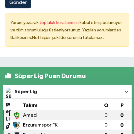
Gönder
Yorum yazarak
topluluk kurallarımızı
kabul etmiş bulunuyor
ve tüm sorumluluğu üstleniyorsunuz. Yazılan yorumlardan
Balikesirim.Net hiçbir şekilde sorumlu tutulamaz.
Süper Lig Puan Durumu
Süper Lig
#
Takım
O
P
1
Amed
0
0
2
Erzurumspor FK
0
0