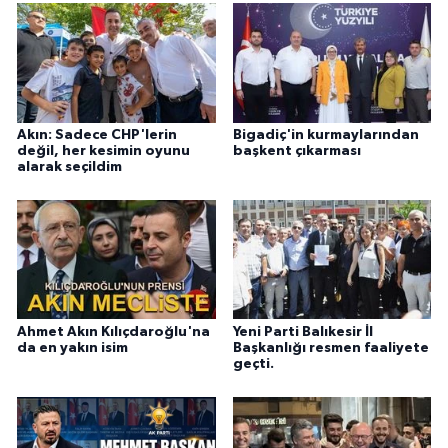
Akın: Sadece CHP'lerin
Bigadiç'in kurmaylarından
değil, her kesimin oyunu
başkent çıkarması
alarak seçildim
Ahmet Akın Kılıçdaroğlu'na
Yeni Parti Balıkesir İl
da en yakın isim
Başkanlığı resmen faaliyete
geçti.