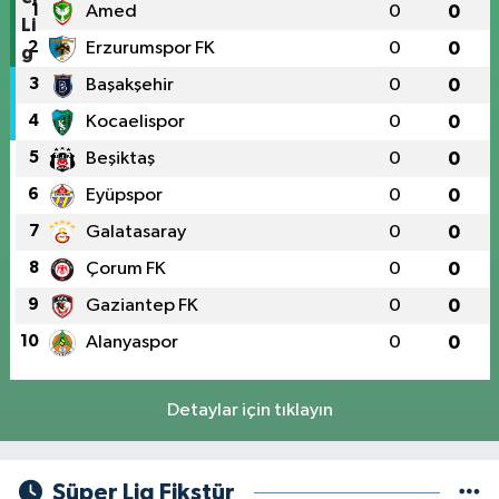
1
Amed
0
0
2
Erzurumspor FK
0
0
3
Başakşehir
0
0
4
Kocaelispor
0
0
5
Beşiktaş
0
0
6
Eyüpspor
0
0
7
Galatasaray
0
0
8
Çorum FK
0
0
9
Gaziantep FK
0
0
10
Alanyaspor
0
0
Detaylar için tıklayın
Süper Lig Fikstür