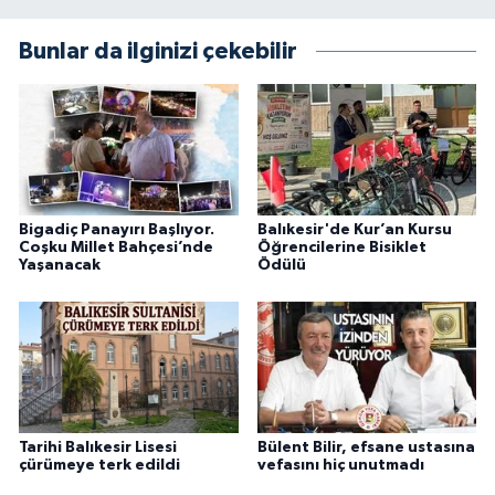
Bunlar da ilginizi çekebilir
Bigadiç Panayırı Başlıyor.
Balıkesir'de Kur’an Kursu
Coşku Millet Bahçesi’nde
Öğrencilerine Bisiklet
Yaşanacak
Ödülü
Tarihi Balıkesir Lisesi
Bülent Bilir, efsane ustasına
çürümeye terk edildi
vefasını hiç unutmadı