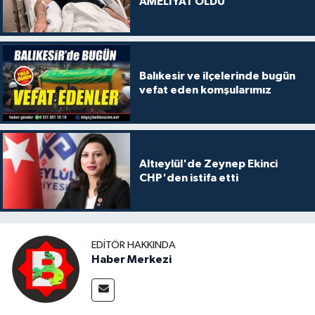
AMELİYAT OLDU
Balıkesir ve ilçelerinde bugün
vefat eden komşularımız
Altıeylül'de Zeynep Ekinci
CHP'den istifa etti
EDITÖR HAKKINDA
Haber Merkezi