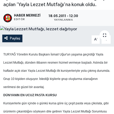
açılan 'Yayla Lezzet Mutfağı'na konuk oldu.
HABER MERKEZI
18.05.2011 - 12:30
EDITÖR
YAYINLANMA
Paylaş
-
+
A
A
TURYAĞ Yönetim Kurulu Başkanı İsmail Uğur'un yaşama geçirdiği Yayla
Lezzet Mutfağı, dünden itibaren resmen hizmet vermeye başladı. Aslında bir
haftadır açık olan Yayla Lezzet Mutfağı ilk kursiyerleriyle yola çıkmış durumda.
Grup 10 kişiden oluşuyor. İstediği kişilerle grup oluşturma olanağının
verilmesi de güzel bir avantaj.
DÜNYANIN EN UCUZ PASTA KURSU
Kursiyerlerle gün içinde o günkü kursa göre üç çeşit pasta veya çikolata, gibi
ürünlerin çıkarıldığını söyleyen dile getiren Yayla Lezzet Mutfağı Sorumlusu