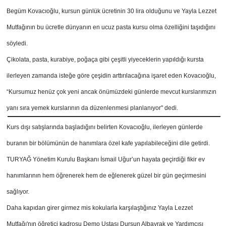
Begüm Kovacıoğlu, kursun günlük ücretinin 30 lira olduğunu ve Yayla Lezzet
Mutfağının bu ücretle dünyanın en ucuz pasta kursu olma özelliğini taşıdığını
söyledi.
Çikolata, pasta, kurabiye, poğaça gibi çeşitli yiyeceklerin yapıldığı kursta
ilerleyen zamanda isteğe göre çeşidin arttırılacağına işaret eden Kovacıoğlu,
“Kursumuz henüz çok yeni ancak önümüzdeki günlerde mevcut kurslarımızın
yanı sıra yemek kurslarının da düzenlenmesi planlanıyor" dedi.
Kurs dışı satışlarında başladığını belirten Kovacıoğlu, ilerleyen günlerde
buranın bir bölümünün de hanımlara özel kafe yapılabileceğini dile getirdi.
TURYAĞ Yönetim Kurulu Başkanı İsmail Uğur’un hayata geçirdiği fikir ev
hanımlarının hem öğrenerek hem de eğlenerek güzel bir gün geçirmesini
sağlıyor.
Daha kapıdan girer girmez mis kokularla karşılaştığınız Yayla Lezzet
Mutfağı'nın öğretici kadrosu Demo Ustası Dursun Albayrak ve Yardımcısı