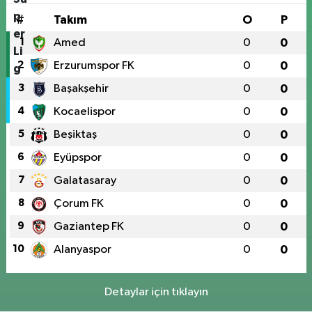
#
Takım
O
P
1
Amed
0
0
2
Erzurumspor FK
0
0
3
Başakşehir
0
0
4
Kocaelispor
0
0
5
Beşiktaş
0
0
6
Eyüpspor
0
0
7
Galatasaray
0
0
8
Çorum FK
0
0
9
Gaziantep FK
0
0
10
Alanyaspor
0
0
Detaylar için tıklayın