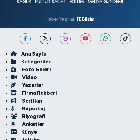
SAĞLIK
KÜLTÜR-SANAT
EĞİTİM
MEDYA GÜNDEMİ
Haber Yazılımı:
TE Bilişim
Ana Sayfa
Kategoriler
Foto Galeri
Video
Yazarlar
Firma Rehberi
Seri İlan
Röportaj
Biyografi
Anketler
Künye
İletişim