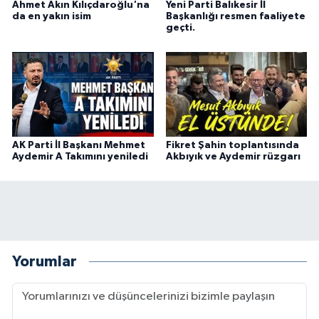
Ahmet Akın Kılıçdaroğlu'na
Yeni Parti Balıkesir İl
da en yakın isim
Başkanlığı resmen faaliyete
geçti.
AK Parti İl Başkanı Mehmet
Fikret Şahin toplantısında
Aydemir A Takımını yeniledi
Akbıyık ve Aydemir rüzgarı
Yorumlar