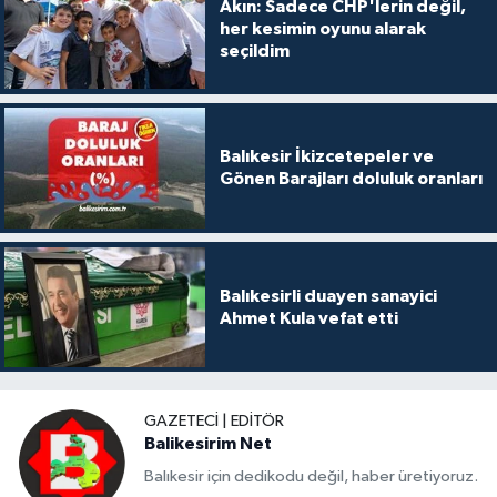
Akın: Sadece CHP'lerin değil,
her kesimin oyunu alarak
seçildim
Balıkesir İkizcetepeler ve
Gönen Barajları doluluk oranları
Balıkesirli duayen sanayici
Ahmet Kula vefat etti
GAZETECI | EDITÖR
Balikesirim Net
Balıkesir için dedikodu değil, haber üretiyoruz.