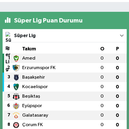
Süper Lig Puan Durumu
Süper Lig
#
Takım
O
P
1
Amed
0
0
2
Erzurumspor FK
0
0
3
Başakşehir
0
0
4
Kocaelispor
0
0
5
Beşiktaş
0
0
6
Eyüpspor
0
0
7
Galatasaray
0
0
8
Çorum FK
0
0