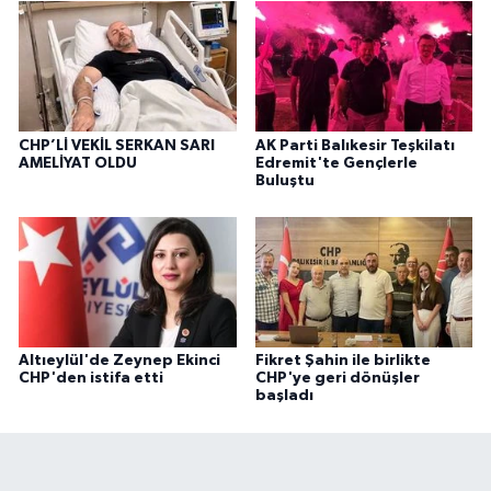
CHP’Lİ VEKİL SERKAN SARI
AK Parti Balıkesir Teşkilatı
AMELİYAT OLDU
Edremit'te Gençlerle
Buluştu
Altıeylül'de Zeynep Ekinci
Fikret Şahin ile birlikte
CHP'den istifa etti
CHP'ye geri dönüşler
başladı