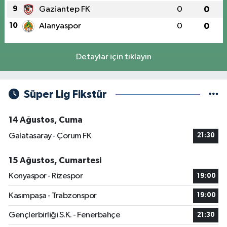
9
Gaziantep FK
0
0
10
Alanyaspor
0
0
Detaylar için tıklayın
Süper Lig Fikstür
14 Ağustos, Cuma
Galatasaray - Çorum FK
21:30
15 Ağustos, Cumartesi
Konyaspor - Rizespor
19:00
Kasımpaşa - Trabzonspor
19:00
Gençlerbirliği S.K. - Fenerbahçe
21:30