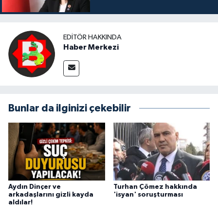
EDITÖR HAKKINDA
Haber Merkezi
Bunlar da ilginizi çekebilir
Aydın Dinçer ve
Turhan Çömez hakkında
arkadaşlarını gizli kayda
'isyan' soruşturması
aldılar!