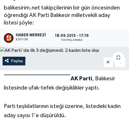
balikesirim.net takipçilerinin bir gün öncesinden
öğrendiği AK Parti Balıkesir milletvekili aday
listesi şöyle:
HABER MERKEZI
18.09.2015 - 17:19
EDITÖR
YAYINLANMA
Paylaş
-
+
A
A
AK Parti
, Balıkesir
listesinde ufak-tefek değişiklikler yaptı.
Parti teşkilatlarının isteği üzerine, listedeki kadın
aday sayısı 1'e düşürüldü.