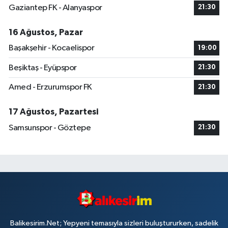
Gaziantep FK - Alanyaspor
21:30
16 Ağustos, Pazar
Başakşehir - Kocaelispor
19:00
Beşiktaş - Eyüpspor
21:30
Amed - Erzurumspor FK
21:30
17 Ağustos, Pazartesi
Samsunspor - Göztepe
21:30
Balikesirim.Net; Yepyeni temasıyla sizleri buluştururken, sadelik