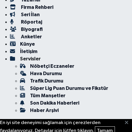
Firma Rehberi
Seri İlan
Röportaj
Biyografi
Anketler
Künye
İletişim
Servisler
Nöbetçi Eczaneler
Hava Durumu
Trafik Durumu
Süper Lig Puan Durumu ve Fikstür
Tüm Manşetler
Son Dakika Haberleri
Haber Arşivi
En iyi site deneyimi sağlamak için çerezlerden
faydalanıyoruz. Detaylar için lütfen tıklayın.
Tamam