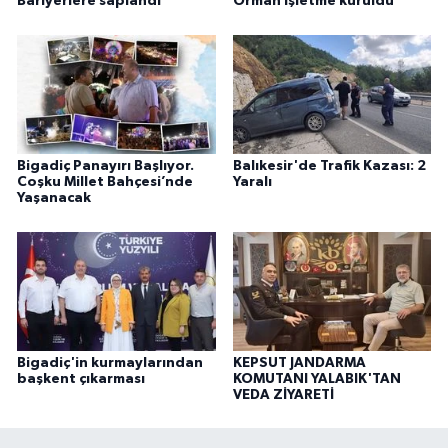
Bariyerlere saplandı
Orman Işletme kuruldu
Bigadiç Panayırı Başlıyor.
Balıkesir'de Trafik Kazası: 2
Coşku Millet Bahçesi’nde
Yaralı
Yaşanacak
Bigadiç'in kurmaylarından
KEPSUT JANDARMA
başkent çıkarması
KOMUTANI YALABIK'TAN
VEDA ZİYARETİ