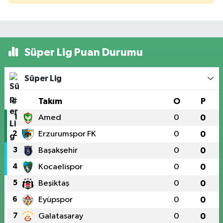
Süper Lig Puan Durumu
Süper Lig
#
Takım
O
P
1
Amed
0
0
2
Erzurumspor FK
0
0
3
Başakşehir
0
0
4
Kocaelispor
0
0
5
Beşiktaş
0
0
6
Eyüpspor
0
0
7
Galatasaray
0
0