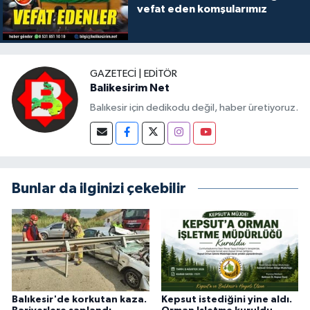
vefat eden komşularımız
GAZETECI | EDITÖR
Balikesirim Net
Balıkesir için dedikodu değil, haber üretiyoruz.
Bunlar da ilginizi çekebilir
Balıkesir'de korkutan kaza.
Kepsut istediğini yine aldı.