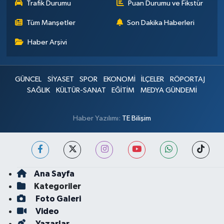
Trafik Durumu
Puan Durumu ve Fikstür
Tüm Manşetler
Son Dakika Haberleri
Haber Arşivi
GÜNCEL
SİYASET
SPOR
EKONOMİ
İLÇELER
RÖPORTAJ
SAĞLIK
KÜLTÜR-SANAT
EĞİTİM
MEDYA GÜNDEMİ
Haber Yazılımı:
TE Bilişim
Ana Sayfa
Kategoriler
Foto Galeri
Video
Yazarlar