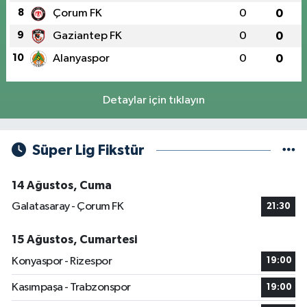
8
Çorum FK
0
0
9
Gaziantep FK
0
0
10
Alanyaspor
0
0
Detaylar için tıklayın
Süper Lig Fikstür
14 Ağustos, Cuma
Galatasaray - Çorum FK
21:30
15 Ağustos, Cumartesi
Konyaspor - Rizespor
19:00
Kasımpaşa - Trabzonspor
19:00