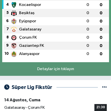
4
Kocaelispor
0
0
5
Beşiktaş
0
0
6
Eyüpspor
0
0
7
Galatasaray
0
0
8
Çorum FK
0
0
9
Gaziantep FK
0
0
10
Alanyaspor
0
0
Detaylar için tıklayın
Süper Lig Fikstür
14 Ağustos, Cuma
Galatasaray - Çorum FK
21:30