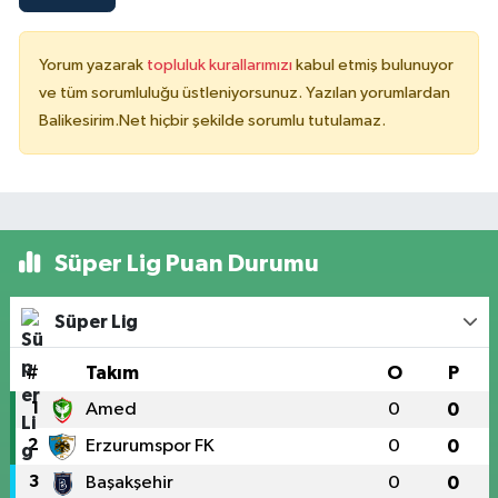
Yorum yazarak
topluluk kurallarımızı
kabul etmiş bulunuyor
ve tüm sorumluluğu üstleniyorsunuz. Yazılan yorumlardan
Balikesirim.Net hiçbir şekilde sorumlu tutulamaz.
Süper Lig Puan Durumu
Süper Lig
#
Takım
O
P
1
Amed
0
0
2
Erzurumspor FK
0
0
3
Başakşehir
0
0