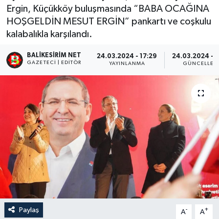
Ergin, Küçükköy buluşmasında “BABA OCAĞINA
HOŞGELDİN MESUT ERGİN” pankartı ve coşkulu
kalabalıkla karşılandı.
BALIKESIRIM NET
24.03.2024 - 17:29
24.03.2024 - 
GAZETECI | EDITÖR
YAYINLANMA
GÜNCELLEM
Paylaş
-
+
A
A