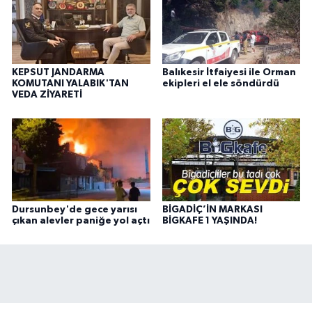
KEPSUT JANDARMA
Balıkesir İtfaiyesi ile Orman
KOMUTANI YALABIK'TAN
ekipleri el ele söndürdü
VEDA ZİYARETİ
Dursunbey'de gece yarısı
BİGADİÇ’İN MARKASI
çıkan alevler paniğe yol açtı
BİGKAFE 1 YAŞINDA!