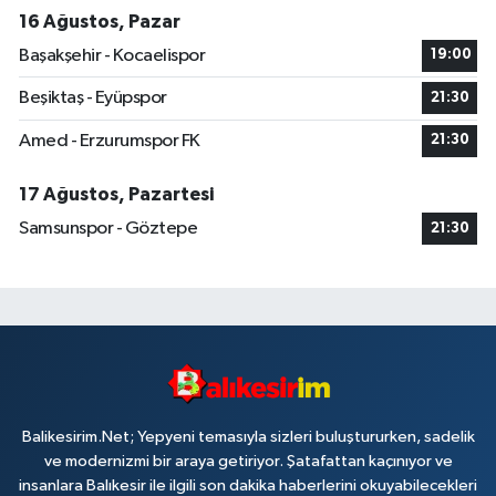
16 Ağustos, Pazar
Başakşehir - Kocaelispor
19:00
Beşiktaş - Eyüpspor
21:30
Amed - Erzurumspor FK
21:30
17 Ağustos, Pazartesi
Samsunspor - Göztepe
21:30
Balikesirim.Net; Yepyeni temasıyla sizleri buluştururken, sadelik
ve modernizmi bir araya getiriyor. Şatafattan kaçınıyor ve
insanlara Balıkesir ile ilgili son dakika haberlerini okuyabilecekleri