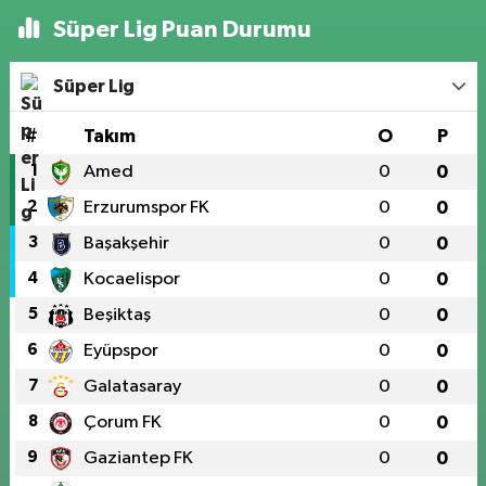
Süper Lig Puan Durumu
Süper Lig
#
Takım
O
P
1
Amed
0
0
2
Erzurumspor FK
0
0
3
Başakşehir
0
0
4
Kocaelispor
0
0
5
Beşiktaş
0
0
6
Eyüpspor
0
0
7
Galatasaray
0
0
8
Çorum FK
0
0
9
Gaziantep FK
0
0