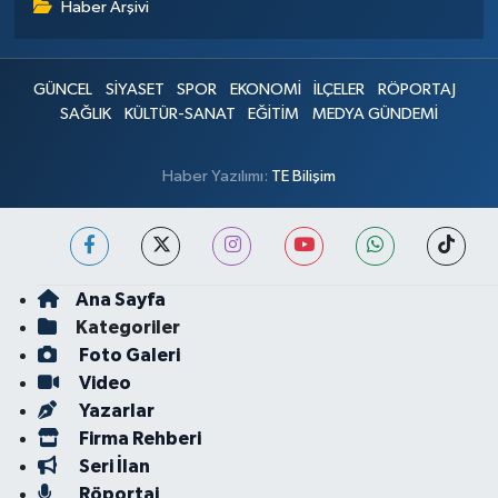
Haber Arşivi
GÜNCEL
SİYASET
SPOR
EKONOMİ
İLÇELER
RÖPORTAJ
SAĞLIK
KÜLTÜR-SANAT
EĞİTİM
MEDYA GÜNDEMİ
Haber Yazılımı:
TE Bilişim
Ana Sayfa
Kategoriler
Foto Galeri
Video
Yazarlar
Firma Rehberi
Seri İlan
Röportaj