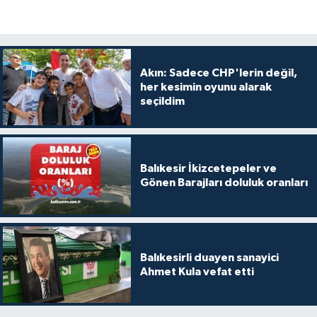
Akın: Sadece CHP'lerin değil,
her kesimin oyunu alarak
seçildim
Balıkesir İkizcetepeler ve
Gönen Barajları doluluk oranları
Balıkesirli duayen sanayici
Ahmet Kula vefat etti