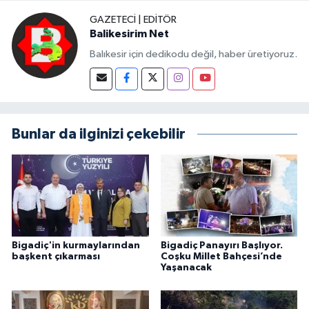
GAZETECI | EDITÖR
Balikesirim Net
Balıkesir için dedikodu değil, haber üretiyoruz.
Bunlar da ilginizi çekebilir
Bigadiç'in kurmaylarından
Bigadiç Panayırı Başlıyor.
başkent çıkarması
Coşku Millet Bahçesi’nde
Yaşanacak