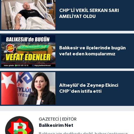
CHP’Lİ VEKİL SERKAN SARI
AMELİYAT OLDU
Balıkesir ve ilçelerinde bugün
vefat eden komşularımız
Altıeylül'de Zeynep Ekinci
CHP'den istifa etti
GAZETECI | EDITÖR
Balikesirim Net
Balıkesir için dedikodu değil, haber üretiyoruz.