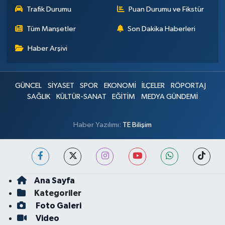
Trafik Durumu
Puan Durumu ve Fikstür
Tüm Manşetler
Son Dakika Haberleri
Haber Arşivi
GÜNCEL
SİYASET
SPOR
EKONOMİ
İLÇELER
RÖPORTAJ
SAĞLIK
KÜLTÜR-SANAT
EĞİTİM
MEDYA GÜNDEMİ
Haber Yazılımı:
TE Bilişim
Ana Sayfa
Kategoriler
Foto Galeri
Video