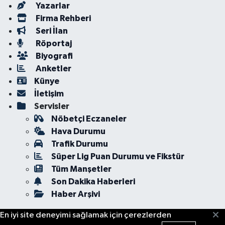
Yazarlar
Firma Rehberi
Seri İlan
Röportaj
Biyografi
Anketler
Künye
İletişim
Servisler
Nöbetçi Eczaneler
Hava Durumu
Trafik Durumu
Süper Lig Puan Durumu ve Fikstür
Tüm Manşetler
Son Dakika Haberleri
Haber Arşivi
En iyi site deneyimi sağlamak için çerezlerden