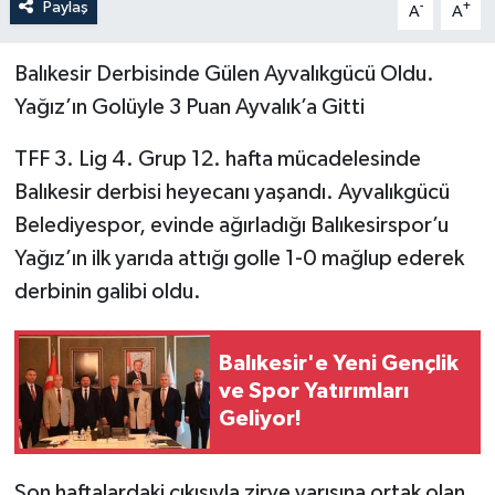
Paylaş
-
+
A
A
Balıkesir Derbisinde Gülen Ayvalıkgücü Oldu.
Yağız’ın Golüyle 3 Puan Ayvalık’a Gitti
TFF 3. Lig 4. Grup 12. hafta mücadelesinde
Balıkesir derbisi heyecanı yaşandı. Ayvalıkgücü
Belediyespor, evinde ağırladığı Balıkesirspor’u
Yağız’ın ilk yarıda attığı golle 1-0 mağlup ederek
derbinin galibi oldu.
Balıkesir'e Yeni Gençlik
ve Spor Yatırımları
Geliyor!
Son haftalardaki çıkışıyla zirve yarışına ortak olan