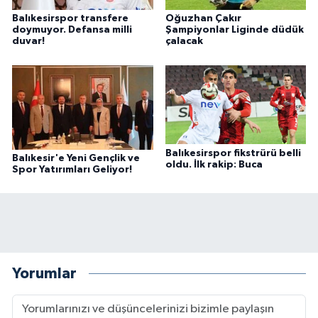
Balıkesirspor transfere
Oğuzhan Çakır
doymuyor. Defansa milli
Şampiyonlar Liginde düdük
duvar!
çalacak
Balıkesirspor fikstrürü belli
Balıkesir'e Yeni Gençlik ve
oldu. İlk rakip: Buca
Spor Yatırımları Geliyor!
Yorumlar