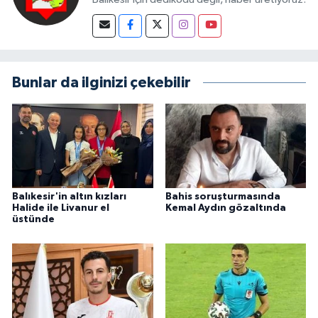
Bunlar da ilginizi çekebilir
Balıkesir'in altın kızları
Bahis soruşturmasında
Halide ile Livanur el
Kemal Aydın gözaltında
üstünde