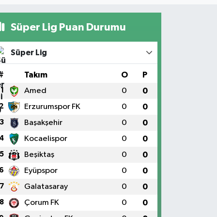
Süper Lig Puan Durumu
Süper Lig
#
Takım
O
P
1
Amed
0
0
2
Erzurumspor FK
0
0
3
Başakşehir
0
0
4
Kocaelispor
0
0
5
Beşiktaş
0
0
6
Eyüpspor
0
0
7
Galatasaray
0
0
8
Çorum FK
0
0