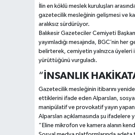
İlin en köklü meslek kuruluşları arası
gazetecilik mesleğinin gelişmesi ve ka
aralıksız sürdürüyor.
Balıkesir Gazeteciler Cemiyeti Başkan 
yayımladığı mesajında, BGC’nin her ge
belirterek, cemiyetin yalnızca üyeleri 
yürüttüğünü vurguladı.
“
İNSANLIK HAKİKA
Gazetecilik mesleğinin itibarını yenide
ettiklerini ifade eden Alparslan, sosy
manipülatif ve provokatif yayın yapan 
Alparslan açıklamasında şu ifadelere y
“Eline mikrofon ve kamera alanın kendi
Sosyal medya platformlarında adeta te