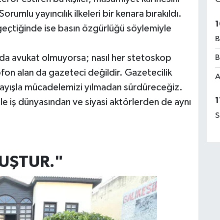
orumlu yayıncılık ilkeleri bir kenara bırakıldı.
1
geçtiğinde ise basın özgürlüğü söylemiyle
B
 da avukat olmuyorsa; nasıl her stetoskop
B
fon alan da gazeteci değildir. Gazetecilik
A
nlayışla mücadelemizi yılmadan sürdüreceğiz.
1
e iş dünyasından ve siyasi aktörlerden de aynı
S
RUŞTUR."