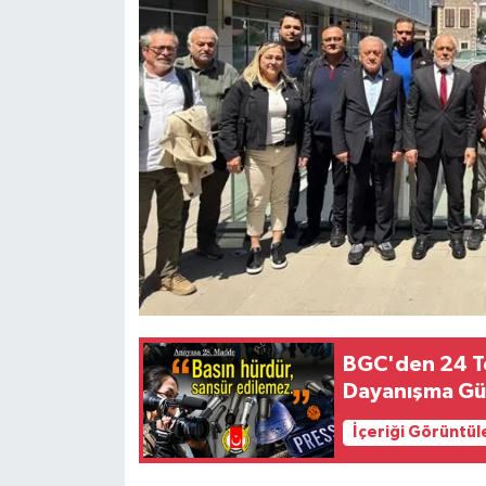
BGC'den 24 T
Dayanışma G
İçeriği Görüntül