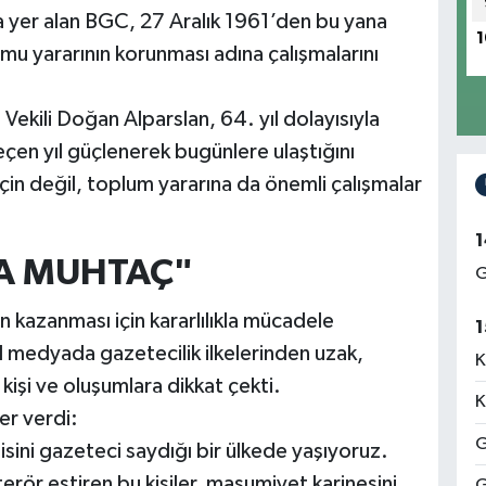
nda yer alan BGC, 27 Aralık 1961’den bu yana
1
mu yararının korunması adına çalışmalarını
Vekili Doğan Alparslan, 64. yıl dolayısıyla
çen yıl güçlenerek bugünlere ulaştığını
için değil, toplum yararına da önemli çalışmalar
1
TA MUHTAÇ"
G
n kazanması için kararlılıkla mücadele
1
al medyada gazetecilik ilkelerinden uzak,
K
kişi ve oluşumlara dikkat çekti.
K
er verdi:
G
sini gazeteci saydığı bir ülkede yaşıyoruz.
rör estiren bu kişiler, masumiyet karinesini
G