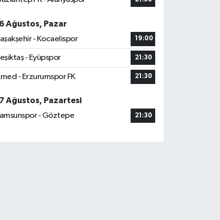
6 Ağustos, Pazar
aşakşehir - Kocaelispor
19:00
eşiktaş - Eyüpspor
21:30
med - Erzurumspor FK
21:30
7 Ağustos, Pazartesi
amsunspor - Göztepe
21:30