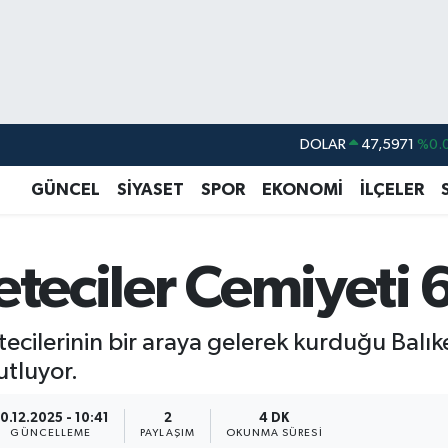
DOLAR
47,5971
%0.
EURO
55,1336
%0.
GÜNCEL
SİYASET
SPOR
EKONOMİ
İLÇELER
STERLİN
64,2534
%0.
GRAM ALTIN
6518.23
%0.
eteciler Cemiyeti 
BİST100
13.703
BITCOIN
64.475,47
%0.
cilerinin bir araya gelerek kurduğu Balık
utluyor.
0.12.2025 - 10:41
2
4 DK
GÜNCELLEME
PAYLAŞIM
OKUNMA SÜRESI