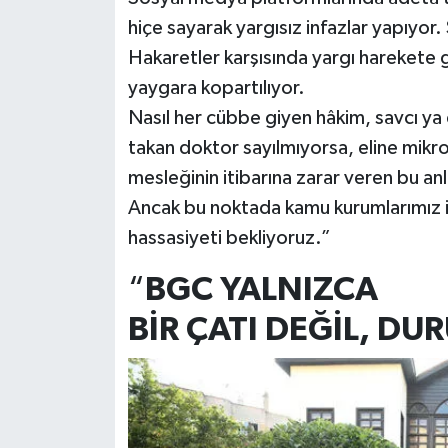
hiçe sayarak yargısız infazlar yapıyor. S
Hakaretler karşısında yargı harekete 
yaygara kopartılıyor.
Nasıl her cübbe giyen hâkim, savcı ya
takan doktor sayılmıyorsa, eline mikro
mesleğinin itibarına zarar veren bu a
Ancak bu noktada kamu kurumlarımız il
hassasiyeti bekliyoruz.”
“
BGC
YALNIZCA
BİR ÇATI DEĞİL, DU