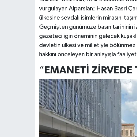
vurgulayan Alparslan; Hasan Basri Çan
ülkesine sevdalı isimlerin mirasını taşı
Geçmişten günümüze basın tarihinin izl
gazeteciliğin öneminin gelecek kuşakla
devletin ülkesi ve milletiyle bölünmez
hakkını önceleyen bir anlayışla faaliye
“
EMANETİ ZİRVEDE 