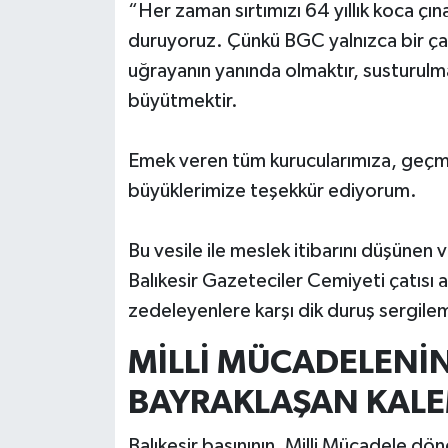
“Her zaman sırtımızı 64 yıllık koca ç
duruyoruz. Çünkü BGC yalnızca bir çatı
uğrayanın yanında olmaktır, susturulmak
büyütmektir.
Emek veren tüm kurucularımıza, geçm
büyüklerimize teşekkür ediyorum.
Bu vesile ile meslek itibarını düşünen 
Balıkesir Gazeteciler Cemiyeti çatısı a
zedeleyenlere karşı dik duruş sergile
MİLLİ
MÜCADELENİ
BAYRAKLAŞAN KALE
Balıkesir basınının, Milli Mücadele dö