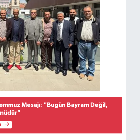
emmuz Mesajı: "Bugün Bayram Değil,
ünüdür"
e