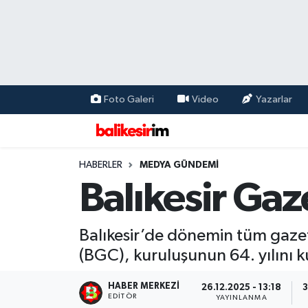
Foto Galeri
Video
Yazarlar
HABERLER
MEDYA GÜNDEMİ
Balıkesir Gaz
Balıkesir’de dönemin tüm gazete
(BGC), kuruluşunun 64. yılını k
HABER MERKEZI
26.12.2025 - 13:18
3
EDITÖR
YAYINLANMA