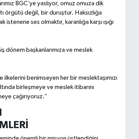
ınarımız BGC’ye yaslıyor, omuz omuza dik
 örgütü değil, bir duruştur. Haksızlığa
 istenene ses olmaktır, karanlığa karşı ışığı
iş dönem başkanlarımıza ve meslek
ve ilkelerini benimseyen her bir meslektaşımızı
ltında birleşmeye ve meslek itibarını
meye çağırıyoruz.”
N
MLERİ
neminde önemli bir misyon üstlendiğini