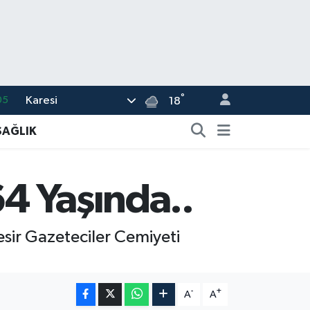
°
Karesi
05
18
18
SAĞLIK
22
39
64 Yaşında..
%0
66
esir Gazeteciler Cemiyeti
-
+
A
A