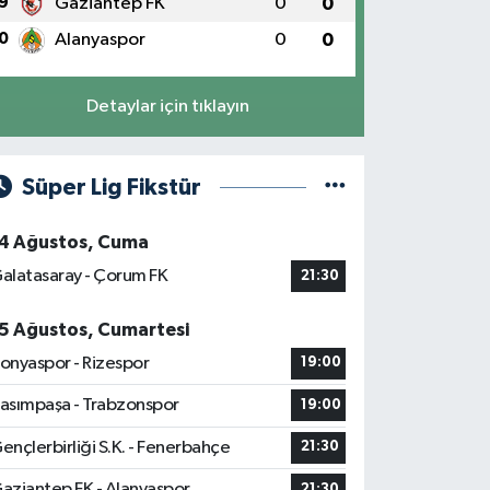
9
Gaziantep FK
0
0
0
Alanyaspor
0
0
Detaylar için tıklayın
Süper Lig Fikstür
4 Ağustos, Cuma
alatasaray - Çorum FK
21:30
5 Ağustos, Cumartesi
onyaspor - Rizespor
19:00
asımpaşa - Trabzonspor
19:00
ençlerbirliği S.K. - Fenerbahçe
21:30
aziantep FK - Alanyaspor
21:30