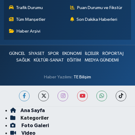
Trafik Durumu
Puan Durumu ve Fikstür
Tüm Manşetler
Son Dakika Haberleri
Haber Arşivi
GÜNCEL
SİYASET
SPOR
EKONOMİ
İLÇELER
RÖPORTAJ
SAĞLIK
KÜLTÜR-SANAT
EĞİTİM
MEDYA GÜNDEMİ
Haber Yazılımı:
TE Bilişim
Ana Sayfa
Kategoriler
Foto Galeri
Video