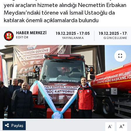
yeni araçların hizmete alındığı Necmettin Erbakan
Meydanı'ndaki törene vali İsmail Ustaoğlu da
katılarak önemli açıklamalarda bulundu
HABER MERKEZI
19.12.2025 - 17:05
19.12.2025 - 17:1
EDITÖR
YAYINLANMA
GÜNCELLEME
Paylaş
-
+
A
A