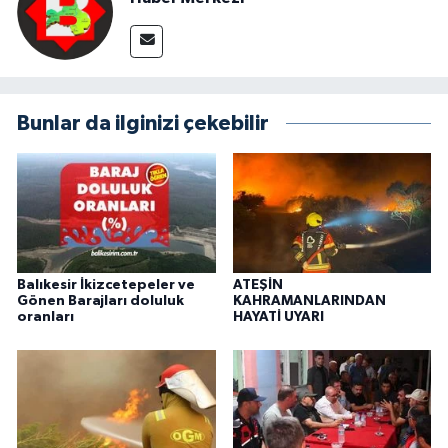
Bunlar da ilginizi çekebilir
Balıkesir İkizcetepeler ve
ATEŞİN
Gönen Barajları doluluk
KAHRAMANLARINDAN
oranları
HAYATİ UYARI