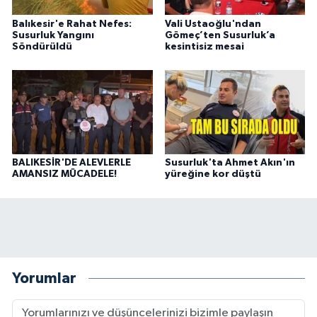
Balıkesir'e Rahat Nefes:
Vali Ustaoğlu'ndan
Susurluk Yangını
Gömeç’ten Susurluk’a
Söndürüldü
kesintisiz mesai
BALIKESİR'DE ALEVLERLE
Susurluk'ta Ahmet Akın'ın
AMANSIZ MÜCADELE!
yüreğine kor düştü
Yorumlar