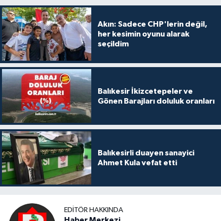
Akın: Sadece CHP'lerin değil,
her kesimin oyunu alarak
seçildim
Balıkesir İkizcetepeler ve
Gönen Barajları doluluk oranları
Balıkesirli duayen sanayici
Ahmet Kula vefat etti
EDITÖR HAKKINDA
Haber Merkezi