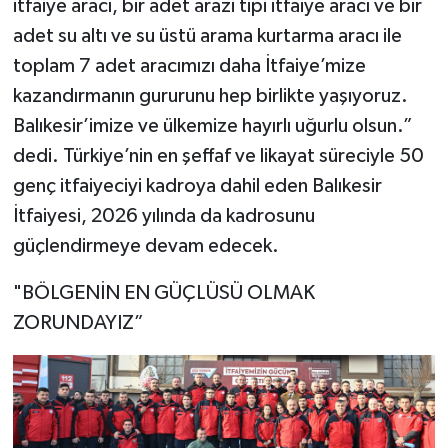
itfaiye aracı, bir adet arazi tipi itfaiye aracı ve bir
adet su altı ve su üstü arama kurtarma aracı ile
toplam 7 adet aracımızı daha İtfaiye’mize
kazandırmanın gururunu hep birlikte yaşıyoruz.
Balıkesir’imize ve ülkemize hayırlı uğurlu olsun.”
dedi. Türkiye’nin en şeffaf ve likayat süreciyle 50
genç itfaiyeciyi kadroya dahil eden Balıkesir
İtfaiyesi, 2026 yılında da kadrosunu
güçlendirmeye devam edecek.
"BÖLGENİN EN GÜÇLÜSÜ OLMAK
ZORUNDAYIZ”