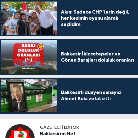
Akın: Sadece CHP'lerin değil,
her kesimin oyunu alarak
seçildim
Balıkesir İkizcetepeler ve
Gönen Barajları doluluk oranları
Balıkesirli duayen sanayici
Ahmet Kula vefat etti
GAZETECI | EDITÖR
Balikesirim Net