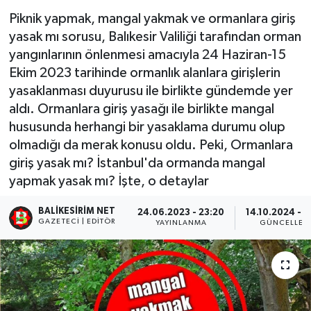
Piknik yapmak, mangal yakmak ve ormanlara giriş
yasak mı sorusu, Balıkesir Valiliği tarafından orman
yangınlarının önlenmesi amacıyla 24 Haziran­-15
Ekim 2023 tarihinde ormanlık alanlara girişlerin
yasaklanması duyurusu ile birlikte gündemde yer
aldı. Ormanlara giriş yasağı ile birlikte mangal
hususunda herhangi bir yasaklama durumu olup
olmadığı da merak konusu oldu. Peki, Ormanlara
giriş yasak mı? İstanbul'da ormanda mangal
yapmak yasak mı? İşte, o detaylar
BALIKESIRIM NET
24.06.2023 - 23:20
14.10.2024 - 1
GAZETECI | EDITÖR
YAYINLANMA
GÜNCELLEM