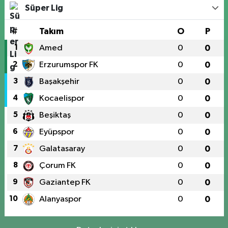
Süper Lig
#
Takım
O
P
1
Amed
0
0
2
Erzurumspor FK
0
0
3
Başakşehir
0
0
4
Kocaelispor
0
0
5
Beşiktaş
0
0
6
Eyüpspor
0
0
7
Galatasaray
0
0
8
Çorum FK
0
0
9
Gaziantep FK
0
0
10
Alanyaspor
0
0