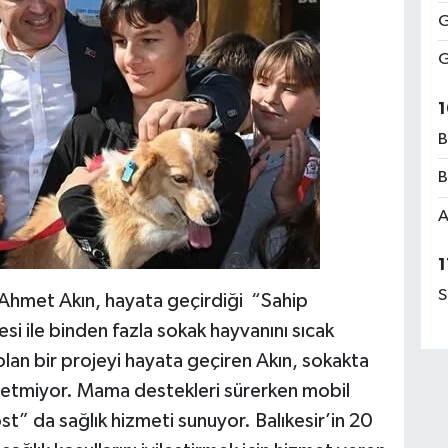
G
G
1
B
B
A
1
S
 Ahmet Akın, hayata geçirdiği “Sahip
si ile binden fazla sokak hayvanını sıcak
lan bir projeyi hayata geçiren Akın, sokakta
k etmiyor. Mama destekleri sürerken mobil
t” da sağlık hizmeti sunuyor. Balıkesir’in 20