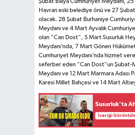
Şubat Balya Cumhuriyet Meydanı, 25 
Havran eski belediye önü ve 27 Şuba
olacak. 28 Şubat Burhaniye Cumhuri
Meydanı ve 4 Mart Ayvalık Cumhuriyet
olan “Can Dost”, 5 Mart Susurluk He
Meydanı’nda, 7 Mart Gönen Hükümet
Cumhuriyet Meydanı’nda hizmet verecek
seferber eden “Can Dost”un Şubat-M
Meydanı ve 12 Mart Marmara Adası Paş
Karesi Millet Bahçesi ve 14 Mart Altı
Susurluk'ta A
İçeriği Görüntül