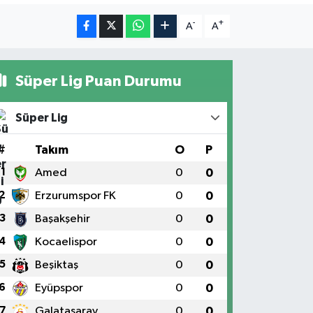
-
+
A
A
Süper Lig Puan Durumu
Süper Lig
#
Takım
O
P
1
Amed
0
0
2
Erzurumspor FK
0
0
3
Başakşehir
0
0
4
Kocaelispor
0
0
5
Beşiktaş
0
0
6
Eyüpspor
0
0
7
Galatasaray
0
0