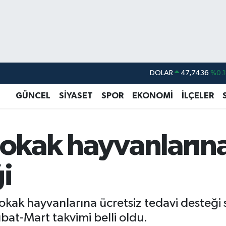
DOLAR
47,7436
%0.1
EURO
55,2510
%0.3
GÜNCEL
SİYASET
SPOR
EKONOMİ
İLÇELER
STERLİN
64,4811
%0.3
GRAM ALTIN
6660.55
%0.0
sokak hayvanlarına
BİST100
13.779
%-1
BITCOIN
64.959,79
%1.
i
k sokak hayvanlarına ücretsiz tedavi deste
bat-Mart takvimi belli oldu.