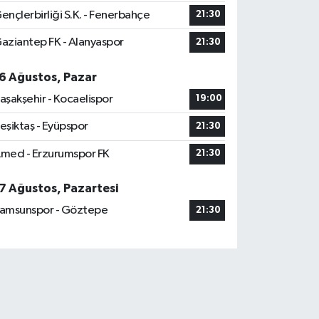
ençlerbirliği S.K. - Fenerbahçe
21:30
aziantep FK - Alanyaspor
21:30
6 Ağustos, Pazar
aşakşehir - Kocaelispor
19:00
eşiktaş - Eyüpspor
21:30
med - Erzurumspor FK
21:30
7 Ağustos, Pazartesi
amsunspor - Göztepe
21:30