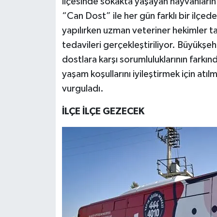
ilçesinde sokakta yaşayan hayvanların s
“Can Dost” ile her gün farklı bir ilçede
yapılırken uzman veteriner hekimler ta
tedavileri gerçekleştiriliyor. Büyükşe
dostlara karşı sorumluluklarının farkı
yaşam koşullarını iyileştirmek için atıl
vurguladı.
İLÇE İLÇE GEZECEK