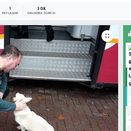
1
3 DK
PAYLAŞIM
OKUNMA SÜRESI