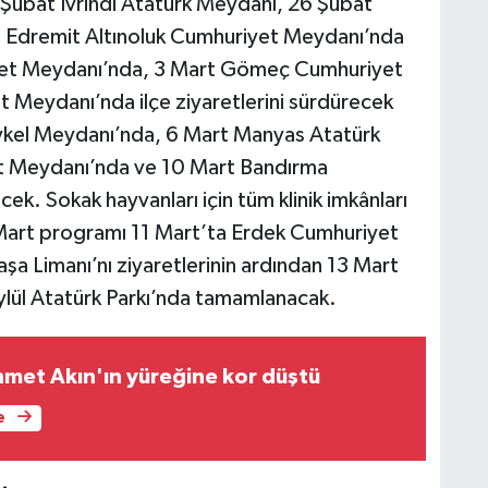
Şubat İvrindi Atatürk Meydanı, 26 Şubat
t Edremit Altınoluk Cumhuriyet Meydanı’nda
yet Meydanı’nda, 3 Mart Gömeç Cumhuriyet
 Meydanı’nda ilçe ziyaretlerini sürdürecek
ykel Meydanı’nda, 6 Mart Manyas Atatürk
 Meydanı’nda ve 10 Mart Bandırma
. Sokak hayvanları için tüm klinik imkânları
art programı 11 Mart’ta Erdek Cumhuriyet
a Limanı’nı ziyaretlerinin ardından 13 Mart
eylül Atatürk Parkı’nda tamamlanacak.
hmet Akın'ın yüreğine kor düştü
e