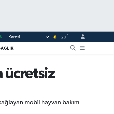
°
Karesi
8
29
2
SAĞLIK
8
3
 ücretsiz
4
11
ği sağlayan mobil hayvan bakım