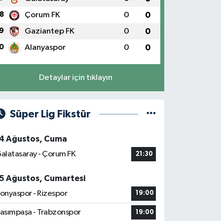
8
Çorum FK
0
0
9
Gaziantep FK
0
0
0
Alanyaspor
0
0
Detaylar için tıklayın
Süper Lig Fikstür
4 Ağustos, Cuma
alatasaray - Çorum FK
21:30
5 Ağustos, Cumartesi
onyaspor - Rizespor
19:00
asımpaşa - Trabzonspor
19:00