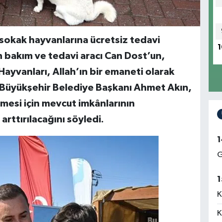
k sokak hayvanlarına ücretsiz tedavi
1
 bakım ve tedavi aracı Can Dost’un,
Hayvanları, Allah’ın bir emaneti olarak
r Büyükşehir Belediye Başkanı Ahmet Akın,
rmesi için mevcut imkânlarının
 arttırılacağını söyledi.
1
G
1
K
K