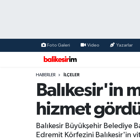
Foto Galeri
Video
Yazarlar
HABERLER
İLÇELER
Balıkesir'in m
hizmet görd
Balıkesir Büyükşehir Belediye 
Edremit Körfezini Balıkesir'in v