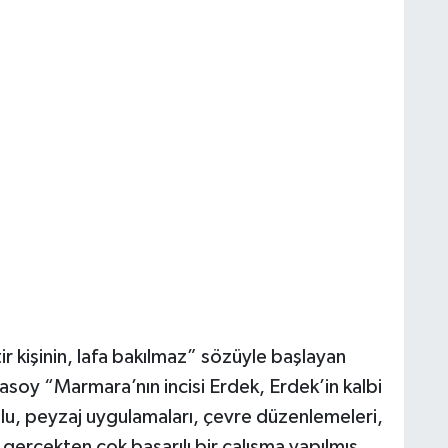
ir kişinin, lafa bakılmaz” sözüyle başlayan
oy “Marmara’nın incisi Erdek, Erdek’in kalbi
olu, peyzaj uygulamaları, çevre düzenlemeleri,
 gerçekten çok başarılı bir çalışma yapılmış.