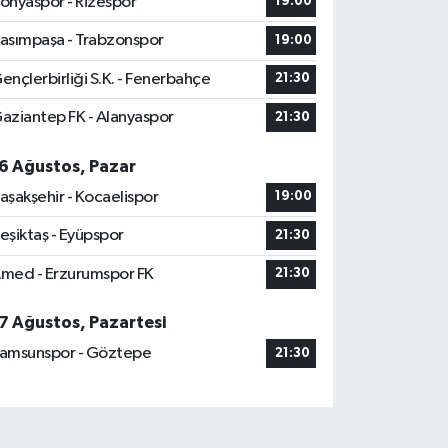
onyaspor - Rizespor
19:00
asımpaşa - Trabzonspor
19:00
ençlerbirliği S.K. - Fenerbahçe
21:30
aziantep FK - Alanyaspor
21:30
6 Ağustos, Pazar
aşakşehir - Kocaelispor
19:00
eşiktaş - Eyüpspor
21:30
med - Erzurumspor FK
21:30
7 Ağustos, Pazartesi
amsunspor - Göztepe
21:30