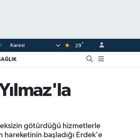
°
Karesi
8
29
2
SAĞLIK
8
0
 Yılmaz'la
4
15
meksizin götürdüğü hizmetlerle
zm hareketinin başladığı Erdek'e