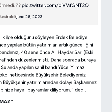
görmedi.??
pic.twitter.com/olVMfGNT2O
kesirbld)
June 26, 2023
 ilk ilçe olduğunu söyleyen Erdek Belediye
ce yapılan bütün yatırımlar, artık güncelliğini
 bandımız, 40 sene önce Ali Haydar Sarı (Eski
rafından düzenlenmişti. Daha sonrada buraya
i. Şu anda yapılan sahil bandı Yücel Yılmaz
otokol neticesinde Büyükşehir Belediyemiz
m Büyükşehir yatırımlarından dolayı Başkanımız
inize hayırlı bayramlar diliyorum.” dedi.
ILMAZ”