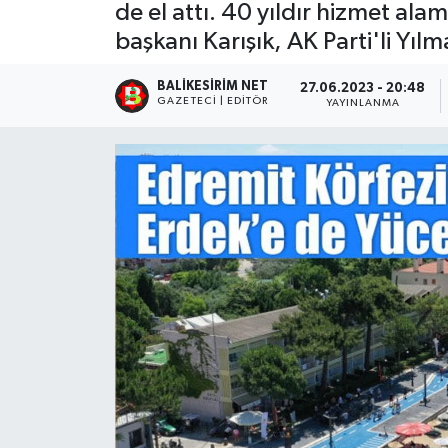
de el attı. 40 yıldır hizmet ala
başkanı Karışık, AK Parti'li Yılm
BALIKESIRIM NET
27.06.2023 - 20:48
GAZETECI | EDITÖR
YAYINLANMA