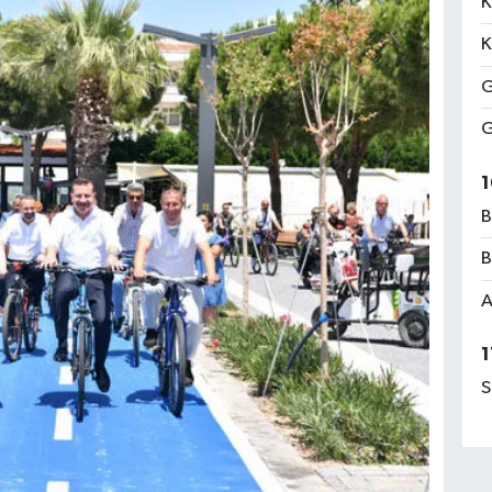
K
K
G
G
1
B
B
A
1
S