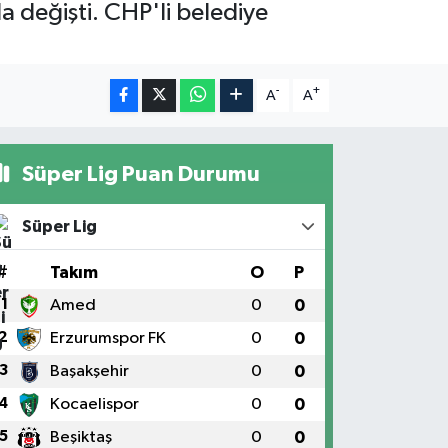
la değişti. CHP'li belediye
-
+
A
A
Süper Lig Puan Durumu
Süper Lig
#
Takım
O
P
1
Amed
0
0
2
Erzurumspor FK
0
0
3
Başakşehir
0
0
4
Kocaelispor
0
0
5
Beşiktaş
0
0