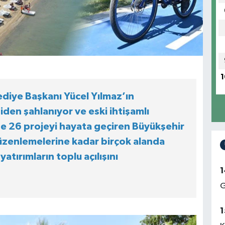
1
ediye Başkanı Yücel Yılmaz’ın
iden şahlanıyor ve eski ihtişamlı
te 26 projeyi hayata geçiren Büyükşehir
düzenlemelerine kadar birçok alanda
yatırımların toplu açılışını
1
G
1