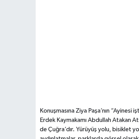
Konuşmasına Ziya Paşa’nın “Ayinesi işt
Erdek Kaymakamı Abdullah Atakan Atas
de Çuğra’dır. Yürüyüş yolu, bisiklet y
aydınlatmalar, parklarda görsel olarak