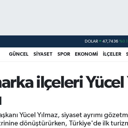
DOLAR
47,7436
%0.1
EURO
55,2510
%0.3
GÜNCEL
SİYASET
SPOR
EKONOMİ
İLÇELER
STERLİN
64,4811
%0.3
GRAM ALTIN
6660.55
%
arka ilçeleri Yücel
BİST100
13.779
%-1
BITCOIN
64.840,97
%-0.
ü
Başkanı Yücel Yılmaz, siyaset ayrımı gözet
itrinine dönüştürürken, Türkiye'de ilk turi