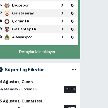
6
Eyüpspor
0
0
7
Galatasaray
0
0
8
Çorum FK
0
0
9
Gaziantep FK
0
0
0
Alanyaspor
0
0
Detaylar için tıklayın
Süper Lig Fikstür
4 Ağustos, Cuma
alatasaray - Çorum FK
21:30
5 Ağustos, Cumartesi