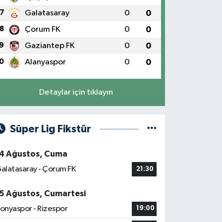
7
Galatasaray
0
0
8
Çorum FK
0
0
9
Gaziantep FK
0
0
0
Alanyaspor
0
0
Detaylar için tıklayın
Süper Lig Fikstür
4 Ağustos, Cuma
alatasaray - Çorum FK
21:30
5 Ağustos, Cumartesi
onyaspor - Rizespor
19:00