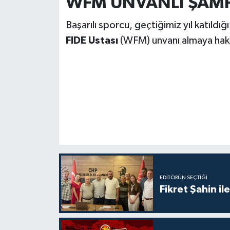
WFM UNVANLI ŞAM
Başarılı sporcu, geçtiğimiz yıl katıld
FIDE Ustası
(WFM) unvanı almaya hak 
EDITÖRÜN SEÇTIĞI
Fikret Şahin il