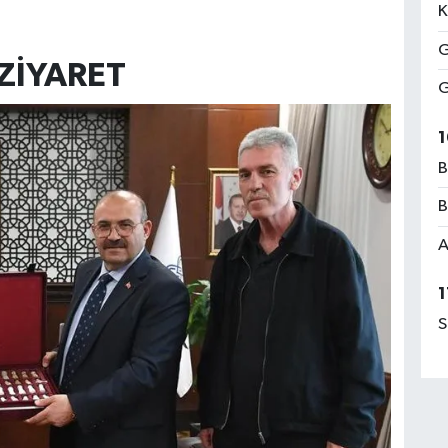
K
G
ZİYARET
G
1
B
B
A
1
S