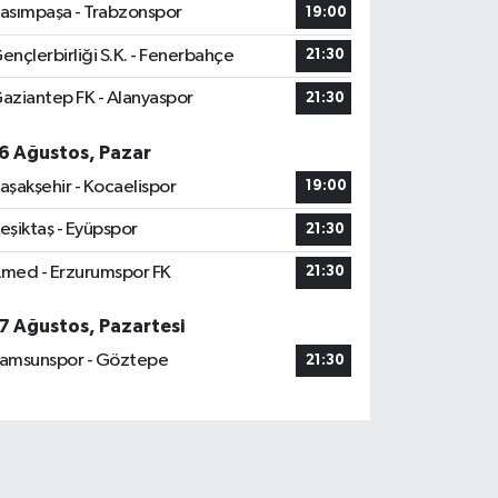
asımpaşa - Trabzonspor
19:00
ençlerbirliği S.K. - Fenerbahçe
21:30
aziantep FK - Alanyaspor
21:30
6 Ağustos, Pazar
aşakşehir - Kocaelispor
19:00
eşiktaş - Eyüpspor
21:30
med - Erzurumspor FK
21:30
7 Ağustos, Pazartesi
amsunspor - Göztepe
21:30