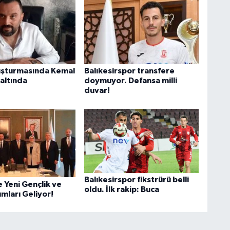
uşturmasında Kemal
Balıkesirspor transfere
altında
doymuyor. Defansa milli
duvar!
Balıkesirspor fikstrürü belli
e Yeni Gençlik ve
oldu. İlk rakip: Buca
ımları Geliyor!