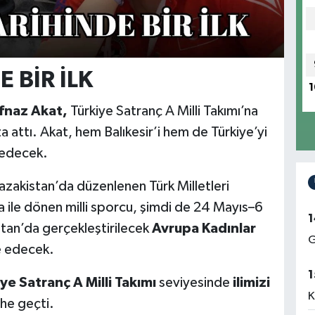
 BİR İLK
1
ifnaz Akat,
Türkiye Satranç A Milli Takımı’na
a attı. Akat, hem Balıkesir’i hem de Türkiye’yi
 edecek.
azakistan’da düzenlenen Türk Milletleri
ile dönen milli sporcu, şimdi de 24 Mayıs–6
1
stan’da gerçekleştirilecek
Avrupa Kadınlar
G
e edecek.
1
ye Satranç A Milli Takımı
seviyesinde
ilimizi
K
ihe geçti.