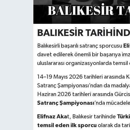
BALIKESİR TARİHİNDE
Balıkesirli başarılı satranç sporcusu
El
davet edilerek önemli bir başarıya imz
uluslararası organizasyonlarda temsil
14–19 Mayıs 2026 tarihleri arasında K
Satranç Şampiyonası’ndan da madalya 
Haziran 2026 tarihleri arasında Gürci
Satranç Şampiyonası
’nda mücadel
Elifnaz Aka
t, Balıkesir tarihinde
Türki
temsil eden ilk sporcu
olarak da tar