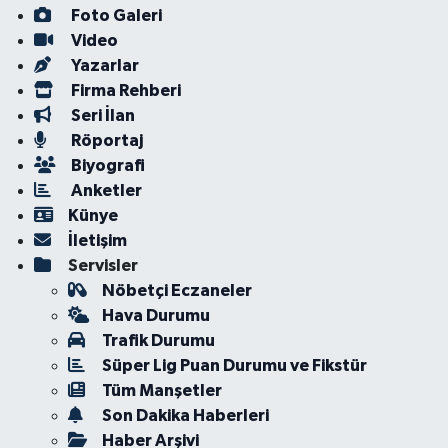
Foto Galeri
Video
Yazarlar
Firma Rehberi
Seri İlan
Röportaj
Biyografi
Anketler
Künye
İletişim
Servisler
Nöbetçi Eczaneler
Hava Durumu
Trafik Durumu
Süper Lig Puan Durumu ve Fikstür
Tüm Manşetler
Son Dakika Haberleri
Haber Arşivi