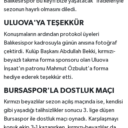
Balıkesirspor bu keyfi bize yaşatacak" ifadeleriyle
sezonun hayırlı olmasını diledi.
ULUOVA'YA TEŞEKKÜR
Konuşmaların ardından protokol üyeleri
Balıkesispor kadrosuyla günün anısına fotoğraf
çektirdi. Kulüp Başkanı Abdullah Bekki, kırmızı-
beyazlı takıma forma sponsoru olan Uluova
İnşaat'ın patronu Mahmut Özbulut'a forma
hediye ederek teşekkür etti.
BURSASPOR'LA DOSTLUK MAÇI
Kırmızı beyazlılar sezon açılış maçında ise, kendisi
gibi yaşadığı talihsizlikler sonucu 3. lige düşen
Bursaspor ile dostluk maçı oynadı. Karşılaşmayı
konuk ekip 3-1 kazanırken, kırmızı-beyazlılar da