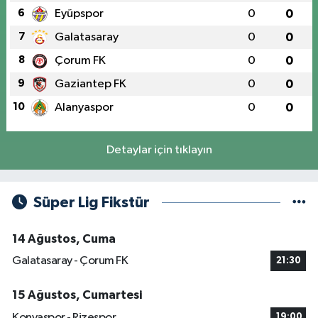
6
Eyüpspor
0
0
7
Galatasaray
0
0
8
Çorum FK
0
0
9
Gaziantep FK
0
0
10
Alanyaspor
0
0
Detaylar için tıklayın
Süper Lig Fikstür
14 Ağustos, Cuma
Galatasaray - Çorum FK
21:30
15 Ağustos, Cumartesi
Konyaspor - Rizespor
19:00