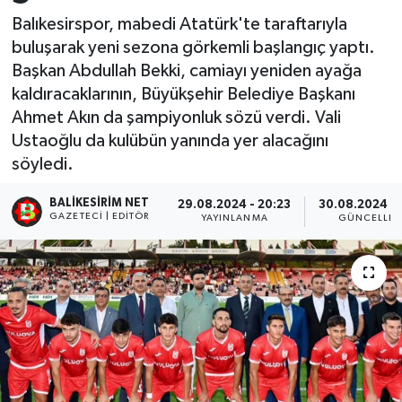
Balıkesirspor, mabedi Atatürk'te taraftarıyla
buluşarak yeni sezona görkemli başlangıç yaptı.
Başkan Abdullah Bekki, camiayı yeniden ayağa
kaldıracaklarının, Büyükşehir Belediye Başkanı
Ahmet Akın da şampiyonluk sözü verdi. Vali
Ustaoğlu da kulübün yanında yer alacağını
söyledi.
BALIKESIRIM NET
29.08.2024 - 20:23
30.08.2024 - 
GAZETECI | EDITÖR
YAYINLANMA
GÜNCELLE