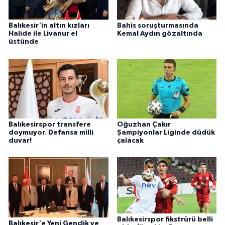
Balıkesir'in altın kızları
Bahis soruşturmasında
Halide ile Livanur el
Kemal Aydın gözaltında
üstünde
Balıkesirspor transfere
Oğuzhan Çakır
doymuyor. Defansa milli
Şampiyonlar Liginde düdük
duvar!
çalacak
Balıkesirspor fikstrürü belli
Balıkesir'e Yeni Gençlik ve