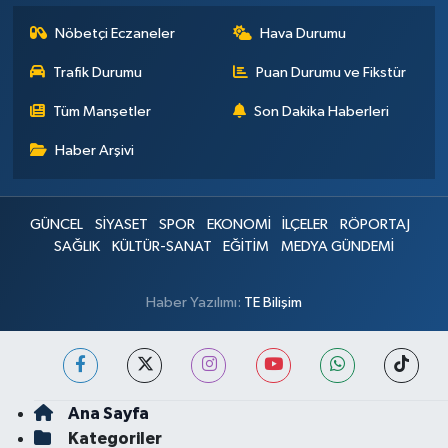
Nöbetçi Eczaneler
Hava Durumu
Trafik Durumu
Puan Durumu ve Fikstür
Tüm Manşetler
Son Dakika Haberleri
Haber Arşivi
GÜNCEL
SİYASET
SPOR
EKONOMİ
İLÇELER
RÖPORTAJ
SAĞLIK
KÜLTÜR-SANAT
EĞİTİM
MEDYA GÜNDEMİ
Haber Yazılımı:
TE Bilişim
Ana Sayfa
Kategoriler