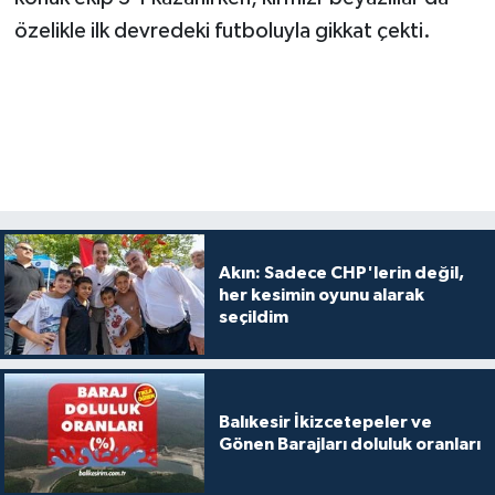
özelikle ilk devredeki futboluyla gikkat çekti.
Akın: Sadece CHP'lerin değil,
her kesimin oyunu alarak
seçildim
Balıkesir İkizcetepeler ve
Gönen Barajları doluluk oranları