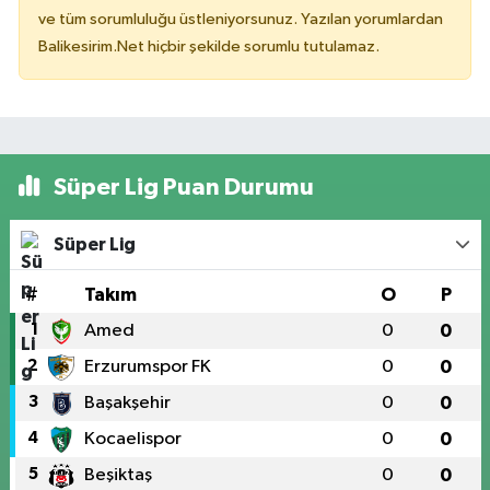
ve tüm sorumluluğu üstleniyorsunuz. Yazılan yorumlardan
Balikesirim.Net hiçbir şekilde sorumlu tutulamaz.
Süper Lig Puan Durumu
Süper Lig
#
Takım
O
P
1
Amed
0
0
2
Erzurumspor FK
0
0
3
Başakşehir
0
0
4
Kocaelispor
0
0
5
Beşiktaş
0
0