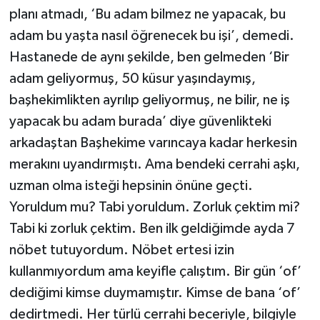
planı atmadı, ‘Bu adam bilmez ne yapacak, bu
adam bu yaşta nasıl öğrenecek bu işi’, demedi.
Hastanede de aynı şekilde, ben gelmeden ‘Bir
adam geliyormuş, 50 küsur yaşındaymış,
başhekimlikten ayrılıp geliyormuş, ne bilir, ne iş
yapacak bu adam burada’ diye güvenlikteki
arkadaştan Başhekime varıncaya kadar herkesin
merakını uyandırmıştı. Ama bendeki cerrahi aşkı,
uzman olma isteği hepsinin önüne geçti.
Yoruldum mu? Tabi yoruldum. Zorluk çektim mi?
Tabi ki zorluk çektim. Ben ilk geldiğimde ayda 7
nöbet tutuyordum. Nöbet ertesi izin
kullanmıyordum ama keyifle çalıştım. Bir gün ‘of’
dediğimi kimse duymamıştır. Kimse de bana ‘of’
dedirtmedi. Her türlü cerrahi beceriyle, bilgiyle