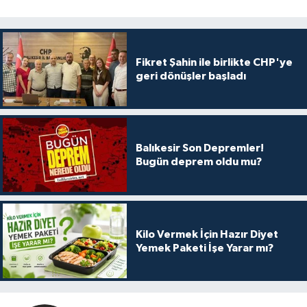
Fikret Şahin ile birlikte CHP'ye
geri dönüşler başladı
Balıkesir Son Depremler!
Bugün deprem oldu mu?
Kilo Vermek İçin Hazır Diyet
Yemek Paketi İşe Yarar mı?