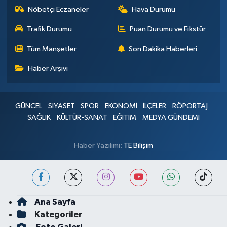
Nöbetçi Eczaneler
Hava Durumu
Trafik Durumu
Puan Durumu ve Fikstür
Tüm Manşetler
Son Dakika Haberleri
Haber Arşivi
GÜNCEL
SİYASET
SPOR
EKONOMİ
İLÇELER
RÖPORTAJ
SAĞLIK
KÜLTÜR-SANAT
EĞİTİM
MEDYA GÜNDEMİ
Haber Yazılımı:
TE Bilişim
Ana Sayfa
Kategoriler