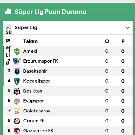
Süper Lig Puan Durumu
Süper Lig
#
Takım
O
P
1
Amed
0
0
2
Erzurumspor FK
0
0
3
Başakşehir
0
0
4
Kocaelispor
0
0
5
Beşiktaş
0
0
6
Eyüpspor
0
0
7
Galatasaray
0
0
8
Çorum FK
0
0
9
Gaziantep FK
0
0