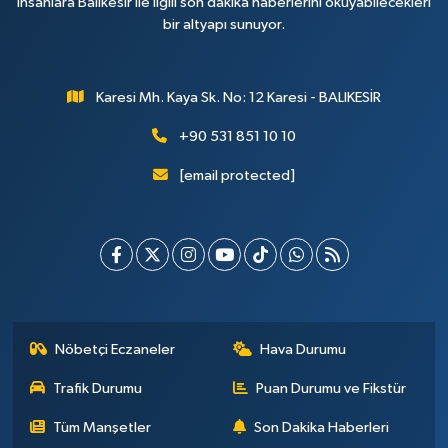
insanlara Balıkesir ile ilgili son dakika haberlerini okuyabilecekleri
bir altyapı sunuyor.
Karesi Mh. Kaya Sk. No: 12 Karesi - BALIKESİR
+90 531 851 10 10
[email protected]
Nöbetçi Eczaneler
Hava Durumu
Trafik Durumu
Puan Durumu ve Fikstür
Tüm Manşetler
Son Dakika Haberleri