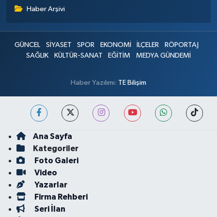
Haber Arşivi
GÜNCEL
SİYASET
SPOR
EKONOMİ
İLÇELER
RÖPORTAJ
SAĞLIK
KÜLTÜR-SANAT
EĞİTİM
MEDYA GÜNDEMİ
Haber Yazılımı:
TE Bilişim
Ana Sayfa
Kategoriler
Foto Galeri
Video
Yazarlar
Firma Rehberi
Seri İlan