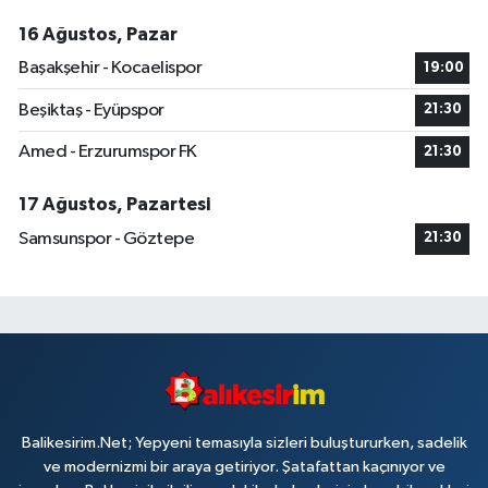
16 Ağustos, Pazar
Başakşehir - Kocaelispor
19:00
Beşiktaş - Eyüpspor
21:30
Amed - Erzurumspor FK
21:30
17 Ağustos, Pazartesi
Samsunspor - Göztepe
21:30
Balikesirim.Net; Yepyeni temasıyla sizleri buluştururken, sadelik
ve modernizmi bir araya getiriyor. Şatafattan kaçınıyor ve