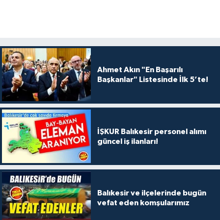
Ahmet Akın "En Başarılı
Başkanlar" Listesinde İlk 5’te!
İŞKUR Balıkesir personel alımı
güncel iş ilanları!
Balıkesir ve ilçelerinde bugün
vefat eden komşularımız