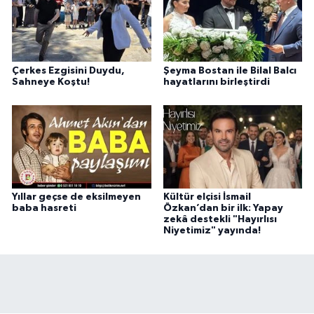
Çerkes Ezgisini Duydu,
Şeyma Bostan ile Bilal Balcı
Sahneye Koştu!
hayatlarını birleştirdi
Yıllar geçse de eksilmeyen
Kültür elçisi İsmail
baba hasreti
Özkan’dan bir ilk: Yapay
zekâ destekli "Hayırlısı
Niyetimiz" yayında!