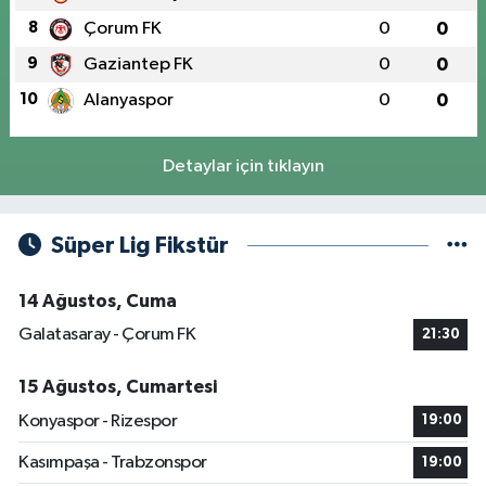
8
Çorum FK
0
0
9
Gaziantep FK
0
0
10
Alanyaspor
0
0
Detaylar için tıklayın
Süper Lig Fikstür
14 Ağustos, Cuma
Galatasaray - Çorum FK
21:30
15 Ağustos, Cumartesi
Konyaspor - Rizespor
19:00
Kasımpaşa - Trabzonspor
19:00