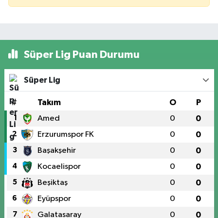
Süper Lig Puan Durumu
Süper Lig
#
Takım
O
P
1
Amed
0
0
2
Erzurumspor FK
0
0
3
Başakşehir
0
0
4
Kocaelispor
0
0
5
Beşiktaş
0
0
6
Eyüpspor
0
0
7
Galatasaray
0
0