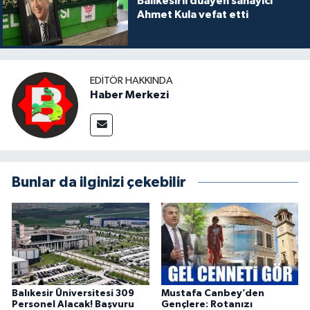
Balıkesirli duayen sanayici
Ahmet Kula vefat etti
EDITÖR HAKKINDA
Haber Merkezi
Bunlar da ilginizi çekebilir
Balıkesir Üniversitesi 309
Mustafa Canbey’den
Personel Alacak! Başvuru
Gençlere: Rotanızı