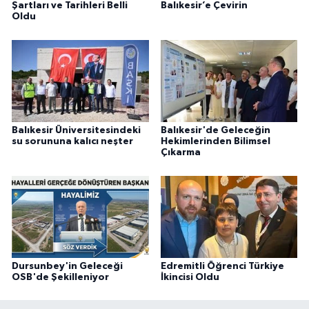
Şartları ve Tarihleri Belli
Balıkesir’e Çevirin
Oldu
Balıkesir Üniversitesindeki
Balıkesir'de Geleceğin
su sorununa kalıcı neşter
Hekimlerinden Bilimsel
Çıkarma
Dursunbey'in Geleceği
Edremitli Öğrenci Türkiye
OSB'de Şekilleniyor
İkincisi Oldu