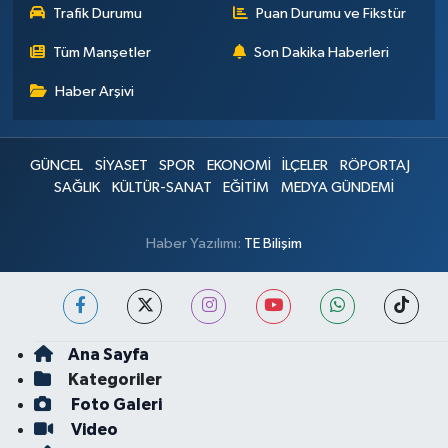
Trafik Durumu
Puan Durumu ve Fikstür
Tüm Manşetler
Son Dakika Haberleri
Haber Arşivi
GÜNCEL
SİYASET
SPOR
EKONOMİ
İLÇELER
RÖPORTAJ
SAĞLIK
KÜLTÜR-SANAT
EĞİTİM
MEDYA GÜNDEMİ
Haber Yazılımı:
TE Bilişim
Ana Sayfa
Kategoriler
Foto Galeri
Video