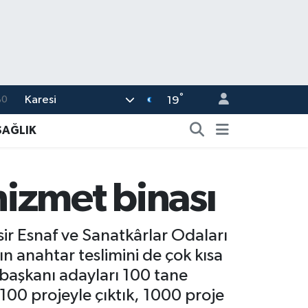
°
Karesi
%0
19
08
SAĞLIK
%0
12
izmet binası
70
16
sir Esnaf ve Sanatkârlar Odaları
ın anahtar teslimini de çok kısa
 başkanı adayları 100 tane
 100 projeyle çıktık, 1000 proje