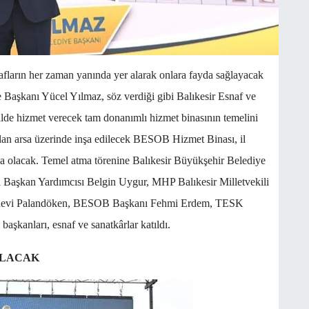
afların her zaman yanında yer alarak onlara fayda sağlayacak
e Başkanı Yücel Yılmaz, söz verdiği gibi Balıkesir Esnaf ve
ilde hizmet verecek tam donanımlı hizmet binasının temelini
 alan arsa üzerinde inşa edilecek BESOB Hizmet Binası, il
da olacak. Temel atma törenine Balıkesir Büyükşehir Belediye
l Başkan Yardımcısı Belgin Uygur, MHP Balıkesir Milletvekili
devi Palandöken, BESOB Başkanı Fehmi Erdem, TESK
aşkanları, esnaf ve sanatkârlar katıldı.
OLACAK