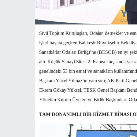
Sivil Toplum Kuruluşları, Odalar, dernekler ve esn
işleri hayata geçiren Balıkesir Büyükşehir Belediy
Sanatkârlar Odaları Birliği’ne (BESOB) en iyi şek
attı. Küçük Sanayi Sitesi 2. Kapısı karşısında yer
genelindeki 53 bin esnaf ve sanatkârın kullanımın
Başkanı Yücel Yılmaz’ın yanı sıra; AK Parti Gene
Ekrem Gökay Yüksel, TESK Genel Başkanı Ben
Yönetim Kurulu Üyeleri ve Birlik Başkanları, Oda b
TAM DONANIMLI BİR HİZMET BİNASI 