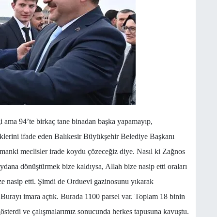
iği ama 94’te birkaç tane binadan başka yapamayıp,
erini ifade eden Balıkesir Büyükşehir Belediye Başkanı
manki meclisler irade koydu çözeceğiz diye. Nasıl ki Zağnos
ydana dönüştürmek bize kaldıysa, Allah bize nasip etti oraları
e nasip etti. Şimdi de Orduevi gazinosunu yıkarak
Burayı imara açtık. Burada 1100 parsel var. Toplam 18 binin
 gösterdi ve çalışmalarımız sonucunda herkes tapusuna kavuştu.