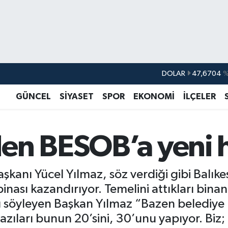
DOLAR
47,6704
EURO
55,0406
%-0.
GÜNCEL
SİYASET
SPOR
EKONOMİ
İLÇELER
STERLİN
64,2143
GRAM ALTIN
6500.87
%0.
en BESOB’a yeni h
BİST100
13.799
%
BITCOIN
64.643,95
%0.
şkanı Yücel Yılmaz, söz verdiği gibi Balıke
inası kazandırıyor. Temelini attıkları binan
ını söyleyen Başkan Yılmaz “Bazen belediye
azıları bunun 20’sini, 30’unu yapıyor. Biz;