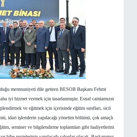
duyduğu memnuniyeti dile getiren BESOB Başkanı Fehmi
aha iyi hizmet vermek için tasarlanmıştır. Esnaf camiamızın
gilendirmek ve eğitmek için içerisinde eğitim sınıfları, sicil
lümü, idari işlemlerin yapılacağı yönetim bölümü, çok amaçlı
itim, seminer ve bilgilendirme toplantıları gibi faaliyetlerini
i ve hibe projelerinin yapılacağı salonlar olacak. Başkanımız