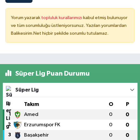
Yorum yazarak
topluluk kurallarımızı
kabul etmiş bulunuyor
ve tüm sorumluluğu üstleniyorsunuz. Yazılan yorumlardan
Balikesirim.Net hiçbir şekilde sorumlu tutulamaz.
Süper Lig Puan Durumu
Süper Lig
#
Takım
O
P
1
Amed
0
0
2
Erzurumspor FK
0
0
3
Başakşehir
0
0