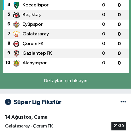
4
Kocaelispor
0
0
5
Beşiktaş
0
0
6
Eyüpspor
0
0
7
Galatasaray
0
0
8
Çorum FK
0
0
9
Gaziantep FK
0
0
10
Alanyaspor
0
0
Detaylar için tıklayın
Süper Lig Fikstür
14 Ağustos, Cuma
Galatasaray - Çorum FK
21:30