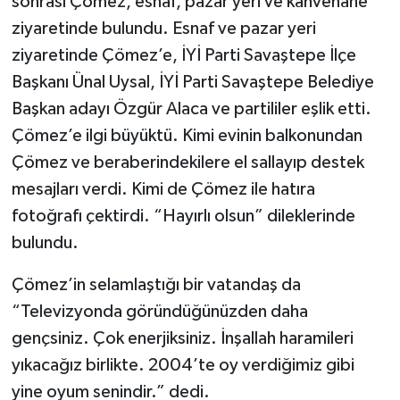
sonrası Çömez, esnaf, pazar yeri ve kahvehane
ziyaretinde bulundu. Esnaf ve pazar yeri
ziyaretinde Çömez’e, İYİ Parti Savaştepe İlçe
Başkanı Ünal Uysal, İYİ Parti Savaştepe Belediye
Başkan adayı Özgür Alaca ve partililer eşlik etti.
Çömez’e ilgi büyüktü. Kimi evinin balkonundan
Çömez ve beraberindekilere el sallayıp destek
mesajları verdi. Kimi de Çömez ile hatıra
fotoğrafı çektirdi. “Hayırlı olsun” dileklerinde
bulundu.
Çömez’in selamlaştığı bir vatandaş da
“Televizyonda göründüğünüzden daha
gençsiniz. Çok enerjiksiniz. İnşallah haramileri
yıkacağız birlikte. 2004’te oy verdiğimiz gibi
yine oyum senindir.” dedi.