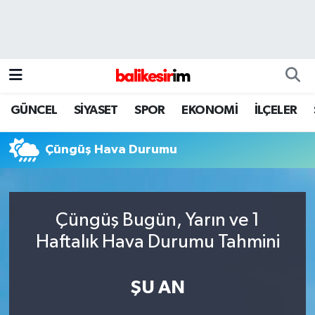
GÜNCEL
SİYASET
SPOR
EKONOMİ
İLÇELER
Çüngüş Hava Durumu
Çüngüş Bugün, Yarın ve 1
Haftalık Hava Durumu Tahmini
ŞU AN