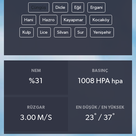
Çüngüş
Dicle
Eğil
Ergani
Hani
Hazro
Kayapınar
Kocaköy
Kulp
Lice
Silvan
Sur
Yenişehir
NEM
BASINÇ
%31
1008 HPA
hpa
RÜZGAR
EN DÜŞÜK / EN YÜKSEK
°
°
3.00 M/S
23
/ 37