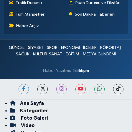
Trafik Durumu
Puan Durumu ve Fikstür
Tüm Manşetler
Son Dakika Haberleri
Haber Arşivi
GÜNCEL
SİYASET
SPOR
EKONOMİ
İLÇELER
RÖPORTAJ
SAĞLIK
KÜLTÜR-SANAT
EĞİTİM
MEDYA GÜNDEMİ
Haber Yazılımı:
TE Bilişim
Ana Sayfa
Kategoriler
Foto Galeri
Video