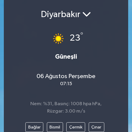
Diyarbakır
°
23
Güneşli
06 Ağustos Perşembe
07:15
Nem: %31, Basınç: 1008 hpa hPa,
Rüzgar: 3.00 m/s
Bağlar
Bismil
Çermik
Çınar