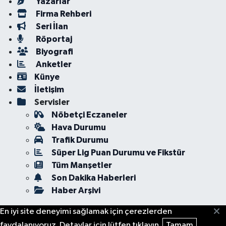
Yazarlar
Firma Rehberi
Seri İlan
Röportaj
Biyografi
Anketler
Künye
İletişim
Servisler
Nöbetçi Eczaneler
Hava Durumu
Trafik Durumu
Süper Lig Puan Durumu ve Fikstür
Tüm Manşetler
Son Dakika Haberleri
Haber Arşivi
En iyi site deneyimi sağlamak için çerezlerden
faydalanıyoruz. Detaylar için lütfen tıklayın.
Tamam