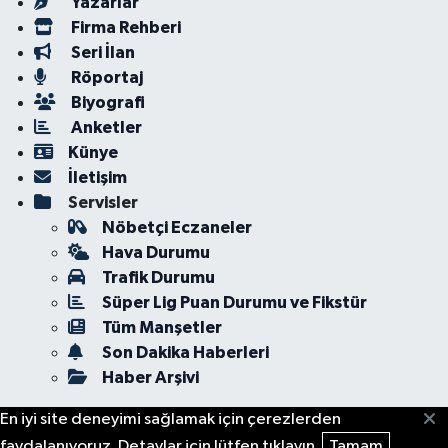
Yazarlar
Firma Rehberi
Seri İlan
Röportaj
Biyografi
Anketler
Künye
İletişim
Servisler
Nöbetçi Eczaneler
Hava Durumu
Trafik Durumu
Süper Lig Puan Durumu ve Fikstür
Tüm Manşetler
Son Dakika Haberleri
Haber Arşivi
En iyi site deneyimi sağlamak için çerezlerden
faydalanıyoruz. Detaylar için lütfen tıklayın.
Tamam