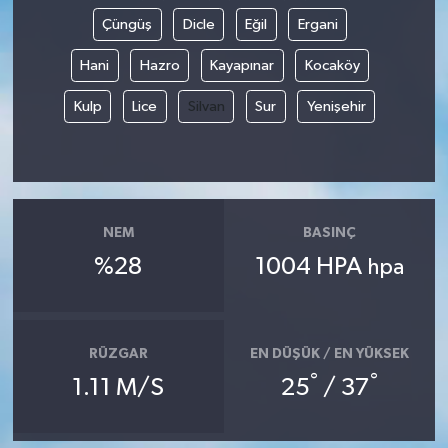
Çüngüş
Dicle
Eğil
Ergani
Hani
Hazro
Kayapınar
Kocaköy
Kulp
Lice
Silvan
Sur
Yenişehir
NEM
BASINÇ
%28
1004 HPA
hpa
RÜZGAR
EN DÜŞÜK / EN YÜKSEK
°
°
1.11 M/S
25
/ 37