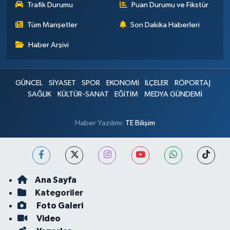
Trafik Durumu
Puan Durumu ve Fikstür
Tüm Manşetler
Son Dakika Haberleri
Haber Arşivi
GÜNCEL
SİYASET
SPOR
EKONOMİ
İLÇELER
RÖPORTAJ
SAĞLIK
KÜLTÜR-SANAT
EĞİTİM
MEDYA GÜNDEMİ
Haber Yazılımı:
TE Bilişim
Ana Sayfa
Kategoriler
Foto Galeri
Video