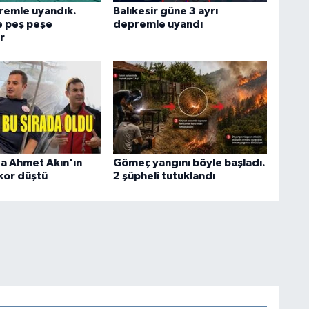
remle uyandık.
Balıkesir güne 3 ayrı
e peş peşe
depremle uyandı
r
ta Ahmet Akın'ın
Gömeç yangını böyle başladı.
kor düştü
2 şüpheli tutuklandı