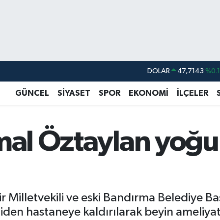
DOLAR
47,7143
%0.
EURO
55,0317
%-0.
GÜNCEL
SİYASET
SPOR
EKONOMİ
İLÇELER
STERLİN
64,2463
%0.
GRAM ALTIN
6574.81
%1.
emal Öztaylan yoğ
BİST100
13.799
%7
BITCOIN
64.225,61
%-0.
r Milletvekili ve eski Bandırma Belediye 
niden hastaneye kaldırılarak beyin ameliyat