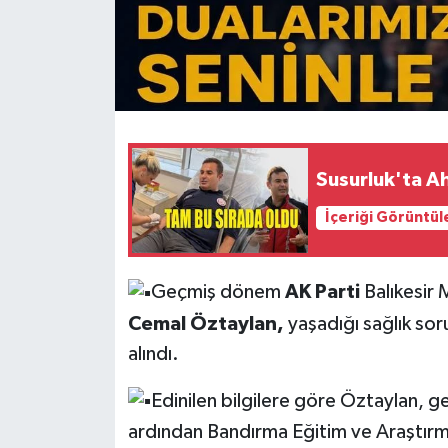
Susurluk'ta A
İçeriği Görüntül
Geçmiş dönem
AK Parti
Balıkesir 
Cemal Öztaylan,
yaşadığı sağlık sor
alındı.
Edinilen bilgilere göre Öztaylan, 
ardından Bandırma Eğitim ve Araştırma 