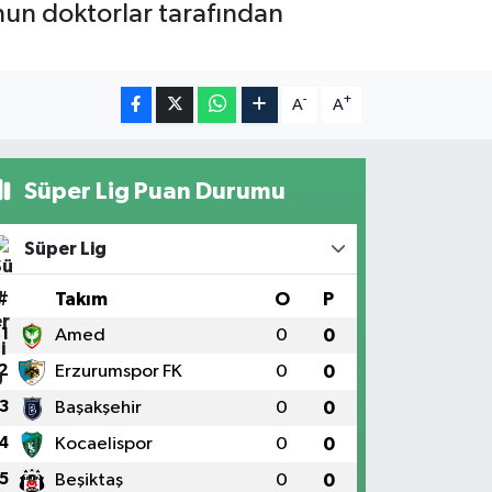
un doktorlar tarafından
-
+
A
A
Süper Lig Puan Durumu
Süper Lig
#
Takım
O
P
1
Amed
0
0
2
Erzurumspor FK
0
0
3
Başakşehir
0
0
4
Kocaelispor
0
0
5
Beşiktaş
0
0