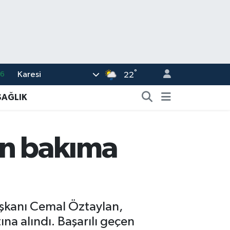
°
Karesi
16
22
02
SAĞLIK
07
44
un bakıma
0
63
Başkanı Cemal Öztaylan,
ına alındı. Başarılı geçen