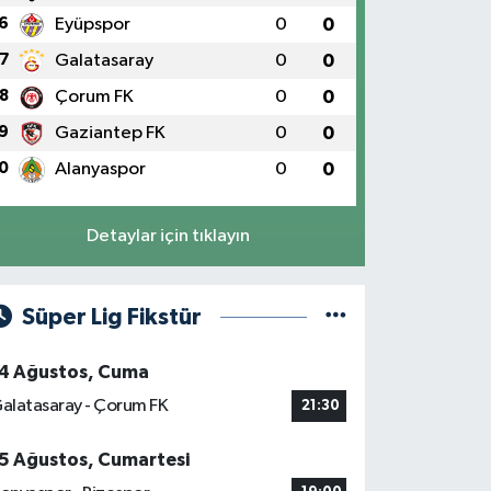
6
Eyüpspor
0
0
7
Galatasaray
0
0
8
Çorum FK
0
0
9
Gaziantep FK
0
0
0
Alanyaspor
0
0
Detaylar için tıklayın
Süper Lig Fikstür
4 Ağustos, Cuma
alatasaray - Çorum FK
21:30
5 Ağustos, Cumartesi