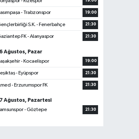
onyaspor - Rizespor
19:00
asımpaşa - Trabzonspor
19:00
ençlerbirliği S.K. - Fenerbahçe
21:30
aziantep FK - Alanyaspor
21:30
6 Ağustos, Pazar
aşakşehir - Kocaelispor
19:00
eşiktaş - Eyüpspor
21:30
med - Erzurumspor FK
21:30
7 Ağustos, Pazartesi
amsunspor - Göztepe
21:30