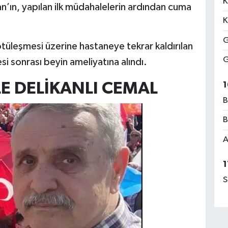
K
an’ın, yapılan ilk müdahalelerin ardından cuma
K
G
üleşmesi üzerine hastaneye tekrar kaldırılan
G
i sonrası beyin ameliyatına alındı.
E DELİKANLI CEMAL
1
B
B
A
1
S