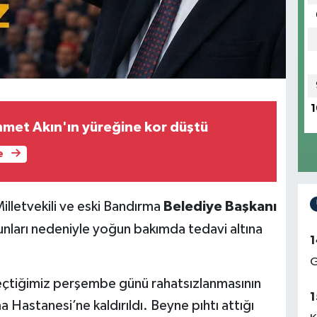
1
hmet Akın'ın yüreğine kor düştü
e
Milletvekili ve eski Bandırma
Belediye Başkanı
unları nedeniyle yoğun bakımda tedavi altına
1
G
geçtiğimiz perşembe günü rahatsızlanmasının
1
Hastanesi’ne kaldırıldı. Beyne pıhtı attığı