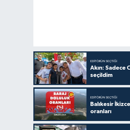
EDITÖRÜN SEÇTIĞI
Akın: Sadece C
seçildim
EDITÖRÜN SEÇTIĞI
Balıkesir İkiz
oranları