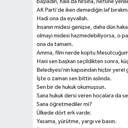
başladın, hala da hırsına, nefsine yeni
AK Parti’de iken demediğin laf bırakm
Hadi ona da eyvallah.
İnsanın midesi genişse, daha dün hakar
olmayı midesi hazmedebiliyorsa, o par
ona da tamam.
Amma, film nerde koptu Mesutcuğum 
Hani sen başkan seçildikten sonra, küç
Belediyesi’nin kapısından hiçbir yerel 
İşte o zaman sen bittin aslında.
Sen bir de hukuk okumuşsun.
Sana hukuk dersi veren hocalara da s
Sana öğretmediler mi?
Ülkede dört erk vardır.
Yasama, yürütme, yargı ve basın.