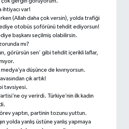
e çok gergin görüyorum.
 ihtiyacı var!
rken (Allah daha çok versin), yolda trafiği
ediye otobüs şoförünü tehdit ediyorsun!
e başkanı seçilmiş olabilirsin.
 zorunda mı?
görürsün sen’ gibi tehdit içerikli laflar,
mıyor.
l medya’ya düşünce de kıvırıyorsun.
vasından çık artık!
i tavsiyesi.
isi’ne oy verirdi. Türkiye’nin ilk kadın
di.
örev yaptın, partinin tozunu yuttun.
ğın yolda yanlış üstüne yanlış yapmaya