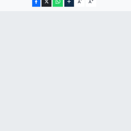
-
+
A
A