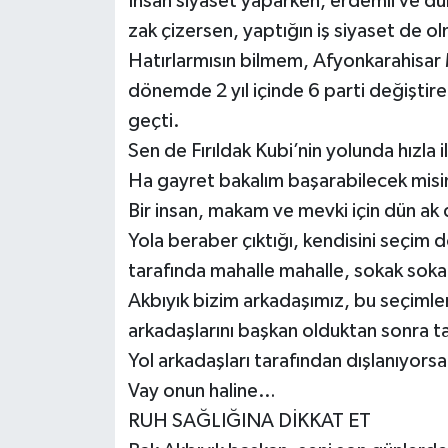
İnsan siyaset yaparken, erdemli ve dürü
zak çizersen, yaptığın iş siyaset de olma
Hatırlarmısın bilmem, Afyonkarahisar
dönemde 2 yıl içinde 6 parti değiştirer
geçti.
Sen de Fırıldak Kubi’nin yolunda hızla i
Ha gayret bakalım başarabilecek misi
Bir insan, makam ve mevki için dün a
Yola beraber çıktığı, kendisini seçi
tarafında mahalle mahalle, sokak sok
Akbıyık bizim arkadaşımız, bu seçiml
arkadaşlarını başkan olduktan sonra 
Yol arkadaşları tarafından dışlanıyors
Vay onun haline…
RUH SAĞLIĞINA DİKKAT ET