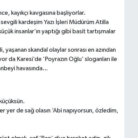
ince, kayıkçı kavgasına başlıyorlar.
sevgili kardeşim Yazı İşleri Müdürüm Atilla
üçük insanlar’ın yaptığı gibi basit tartışmalar
li, yaşanan skandal olaylar sonrası en azından
yor da Karesi’de ‘Poyrazın Oğlu’ sloganları ile
hanbeyi havasında…
küçüksün.
r yer de sağ olasın ‘Abi napıyorsun, özledim,