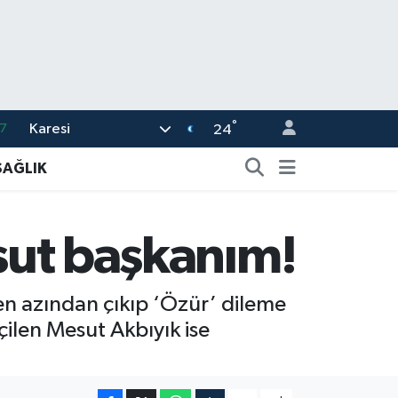
°
Karesi
7
24
7
SAĞLIK
5
9
esut başkanım!
9
2
 en azından çıkıp ‘Özür’ dileme
çilen Mesut Akbıyık ise