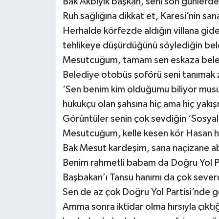
Bak Akbıyık başkan, seni son günlerd
Ruh sağlığına dikkat et, Karesi’nin sana
Herhalde körfezde aldığın villana gide
tehlikeye düşürdüğünü söylediğin bel
Mesutcuğum, tamam sen eskaza belediy
Belediye otobüs şoförü seni tanımak
‘Sen benim kim olduğumu biliyor musun, 
hukukçu olan şahsına hiç ama hiç yakış
Görüntüler senin çok sevdiğin ‘Sosya
Mesutcuğum, kelle kesen kör Hasan ha
Bak Mesut kardeşim, sana naçizane ab
Benim rahmetli babam da Doğru Yol Part
Başbakan’ı Tansu hanımı da çok sever
Sen de az çok Doğru Yol Partisi’nde g
Amma sonra iktidar olma hırsıyla çıktı