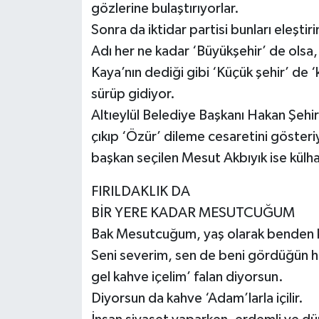
gözlerine bulaştırıyorlar.
Sonra da iktidar partisi bunları eleştir
Adı her ne kadar ‘Büyükşehir’ de olsa, 
Kaya’nın dediği gibi ‘Küçük şehir’ de ‘k
sürüp gidiyor.
Altıeylül Belediye Başkanı Hakan Şehir
çıkıp ‘Özür’ dileme cesaretini gösteri
başkan seçilen Mesut Akbıyık ise kül
FIRILDAKLIK DA
BİR YERE KADAR MESUTCUĞUM
Bak Mesutcuğum, yaş olarak benden 
Seni severim, sen de beni gördüğün he
gel kahve içelim’ falan diyorsun.
Diyorsun da kahve ‘Adam’larla içilir.