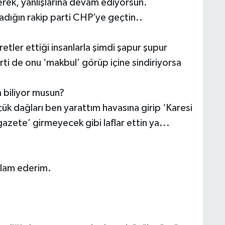
lerek, yanlışlarına devam ediyorsun.
adığın rakip parti CHP’ye geçtin..
etler ettiği insanlarla şimdi şapur şupur
ti de onu ‘makbul’ görüp içine sindiriyorsa
biliyor musun?
ük dağları ben yarattım havasına girip ‘Karesi
gazete’ girmeyecek gibi laflar ettin ya...
elam ederim.