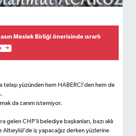
asın Meslek Birliği önerisinde ısrarlı
e
ınma telaşı yüzünden hem HABERCİ’den hem de
.
mak da canım istemiyor.
ara gelen CHP’li belediye başkanları, bazı aklı
ve Altıeylül’de iş yapacağız derken yüzlerine