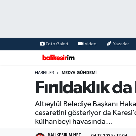
Foto Galeri
Video
Yazarlar
HABERLER
MEDYA GÜNDEMİ
Fırıldaklık d
Altıeylül Belediye Başkanı Haka
cesaretini gösteriyor da Karesi’
külhanbeyi havasında…
BALIKESIRIM NET
04.12.2025 - 12:04