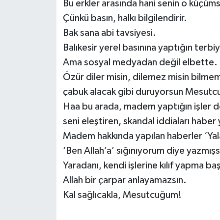
Bu erkler arasında hani senin o küçüms
Çünkü basın, halkı bilgilendirir.
Bak sana abi tavsiyesi.
Balıkesir yerel basınına yaptığın terbiye
Ama sosyal medyadan değil elbette.
Özür diler misin, dilemez misin bilme
çabuk alacak gibi duruyorsun Mesut
Haa bu arada, madem yaptığın işler do
seni eleştiren, skandal iddiaları hab
Madem hakkında yapılan haberler ‘Ya
‘Ben Allah’a’ sığınıyorum diye yazmış
Yaradanı, kendi işlerine kılıf yapma ba
Allah bir çarpar anlayamazsın.
Kal sağlıcakla, Mesutcuğum!