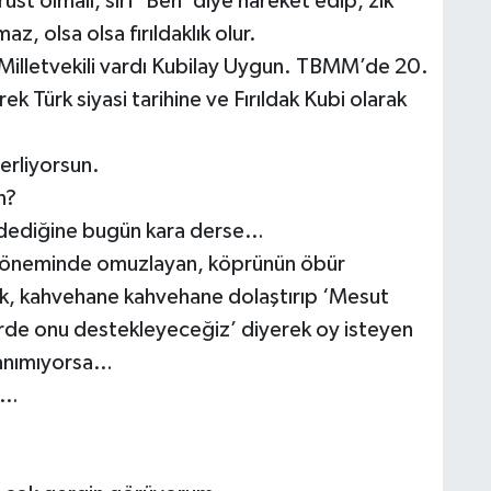
st olmalı, sırf ‘Ben’ diye hareket edip, zik
z, olsa olsa fırıldaklık olur.
 Milletvekili vardı Kubilay Uygun. TBMM’de 20.
ek Türk siyasi tarihine ve Fırıldak Kubi olarak
lerliyorsun.
n?
k dediğine bugün kara derse…
m döneminde omuzlayan, köprünün öbür
ak, kahvehane kahvehane dolaştırıp ‘Mesut
erde onu destekleyeceğiz’ diyerek oy isteyen
tanımıyorsa…
a…