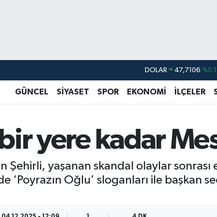
DOLAR
47,7106
%0.1
EURO
55,1652
%0.2
GÜNCEL
SİYASET
SPOR
EKONOMİ
İLÇELER
STERLİN
64,4046
%0.3
GRAM ALTIN
6648.99
%2.5
a bir yere kadar M
BİST100
13.773
%-1
BITCOIN
65.130,04
%1.
n Şehirli, yaşanan skandal olaylar sonrası
de ‘Poyrazın Oğlu’ sloganları ile başkan se
04.12.2025 - 12:09
1
4 DK