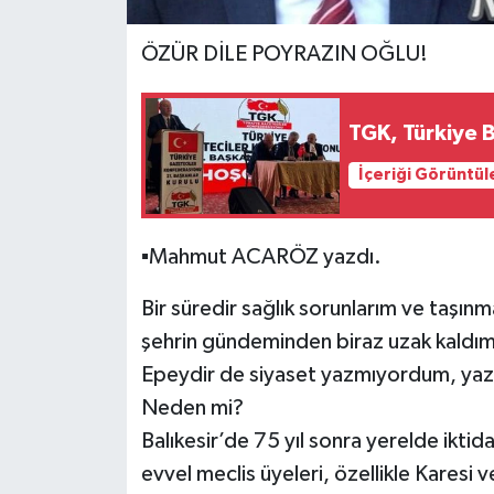
ÖZÜR DİLE POYRAZIN OĞLU!
TGK, Türkiye B
İçeriği Görüntül
▪️Mahmut ACARÖZ yazdı.
Bir süredir sağlık sorunlarım ve taş
şehrin gündeminden biraz uzak kaldım
Epeydir de siyaset yazmıyordum, yaz
Neden mi?
Balıkesir’de 75 yıl sonra yerelde iktid
evvel meclis üyeleri, özellikle Karesi 