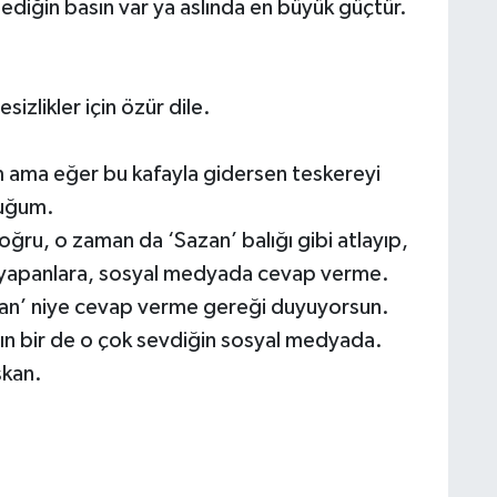
ediğin basın var ya aslında en büyük güçtür.
sizlikler için özür dile.
m ama eğer bu kafayla gidersen teskereyi
cuğum.
ğru, o zaman da ‘Sazan’ balığı gibi atlayıp,
er yapanlara, sosyal medyada cevap verme.
lan’ niye cevap verme gereği duyuyorsun.
sın bir de o çok sevdiğin sosyal medyada.
şkan.