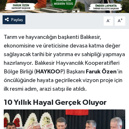
Paylaş
-
+
A
A
Tarım ve hayvancılığın başkenti Balıkesir,
ekonomisine ve üreticisine devasa katma değer
sağlayacak tarihi bir yatırıma ev sahipliği yapmaya
hazırlanıyor. Balıkesir Hayvancılık Kooperatifleri
Bölge Birliği (
HAYKOO
P) Başkanı
Faruk Özen
’in
öncülüğünde hayata geçirilecek vizyon proje için
ilk resmi adım, arazi satışı ile atıldı.
10 Yıllık Hayal Gerçek Oluyor