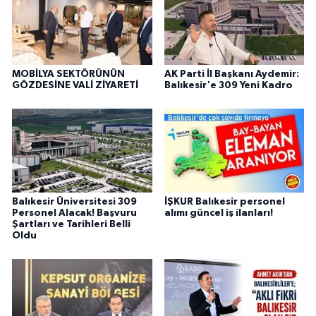
MOBİLYA SEKTÖRÜNÜN
AK Parti İl Başkanı Aydemir:
GÖZDESİNE VALİ ZİYARETİ
Balıkesir'e 309 Yeni Kadro
Balıkesir Üniversitesi 309
İŞKUR Balıkesir personel
Personel Alacak! Başvuru
alımı güncel iş ilanları!
Şartları ve Tarihleri Belli
Oldu