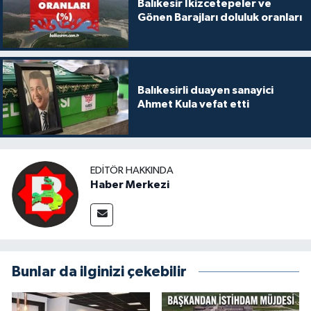
Balıkesir İkizcetepeler ve
Gönen Barajları doluluk oranları
Balıkesirli duayen sanayici
Ahmet Kula vefat etti
EDITÖR HAKKINDA
Haber Merkezi
Bunlar da ilginizi çekebilir