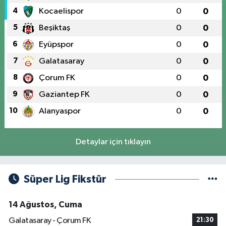
4
Kocaelispor
0
0
5
Beşiktaş
0
0
6
Eyüpspor
0
0
7
Galatasaray
0
0
8
Çorum FK
0
0
9
Gaziantep FK
0
0
10
Alanyaspor
0
0
Detaylar için tıklayın
Süper Lig Fikstür
14 Ağustos, Cuma
Galatasaray - Çorum FK
21:30