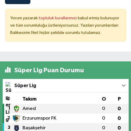
Yorum yazarak
topluluk kurallarımızı
kabul etmiş bulunuyor
ve tüm sorumluluğu üstleniyorsunuz. Yazılan yorumlardan
Balikesirim.Net hiçbir şekilde sorumlu tutulamaz.
Süper Lig Puan Durumu
Süper Lig
#
Takım
O
P
1
Amed
0
0
2
Erzurumspor FK
0
0
3
Başakşehir
0
0